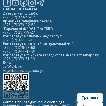
НАШЫ КАНТАКТЫ
Даведачная служба:
+375 (17) 373-46-12
Прыёмная галоўнага лекара:
+375 (17) 379-92-58
"Гарачая лінія" УАЗ "1-я ГКБ":
+375 (17) 251-59-27
Рэгістратура платных медпаслуг:
+375 (17) 322-65-59
Рэгістратура жаночай кансультацыі № 4:
+375 (17) 379-73-53
,
+375 (17) 347-47-81
Рэгістратура Мінскага гарадскога цэнтра астэапарозу:
+375 (17) 379-61-30
E-mail
uz@1gkb.by
Ацэніце якасць паслуг
Прыняць
Сайт выкарыстоўвае файл cookie для
Дата апошняга абнаўлення інфармацыі на сайце:
забеспячэння зручнасці карыстальнікаў