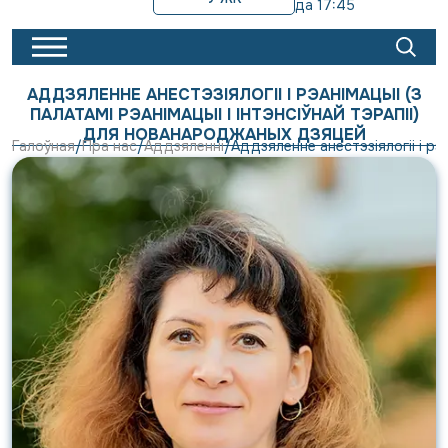
да 17:45
АДДЗЯЛЕННЕ АНЕСТЭЗІЯЛОГІІ І РЭАНІМАЦЫІ (З
ПАЛАТАМІ РЭАНІМАЦЫІ І ІНТЭНСІЎНАЙ ТЭРАПІІ)
ДЛЯ НОВАНАРОДЖАНЫХ ДЗЯЦЕЙ
Галоўная
Пра нас
Аддзяленні
Аддзяленне анестэзіялогіі і рэ