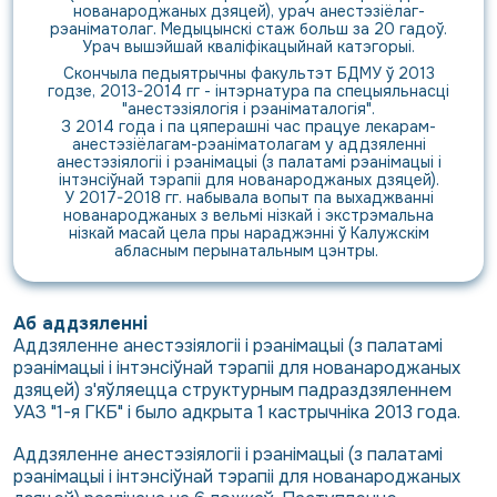
нованароджаных дзяцей), урач анестэзіёлаг-
рэаніматолаг. Медыцынскі стаж больш за 20 гадоў.
Урач вышэйшай кваліфікацыйнай катэгорыі.
Скончыла педыятрычны факультэт БДМУ ў 2013
годзе, 2013-2014 гг - інтэрнатура па спецыяльнасці
"анестэзіялогія і рэаніматалогія".
З 2014 года і па цяперашні час працуе лекарам-
анестэзіёлагам-рэаніматолагам у аддзяленні
анестэзіялогіі і рэанімацыі (з палатамі рэанімацыі і
інтэнсіўнай тэрапіі для нованароджаных дзяцей).
У 2017-2018 гг. набывала вопыт па выхаджванні
нованароджаных з вельмі нізкай і экстрэмальна
нізкай масай цела пры нараджэнні ў Калужскім
абласным перынатальным цэнтры.
Аб аддзяленні
Аддзяленне анестэзіялогіі і рэанімацыі (з палатамі
рэанімацыі і інтэнсіўнай тэрапіі для нованароджаных
дзяцей) з'яўляецца структурным падраздзяленнем
УАЗ "1-я ГКБ" і было адкрыта 1 кастрычніка 2013 года.
Аддзяленне анестэзіялогіі і рэанімацыі (з палатамі
рэанімацыі і інтэнсіўнай тэрапіі для нованароджаных