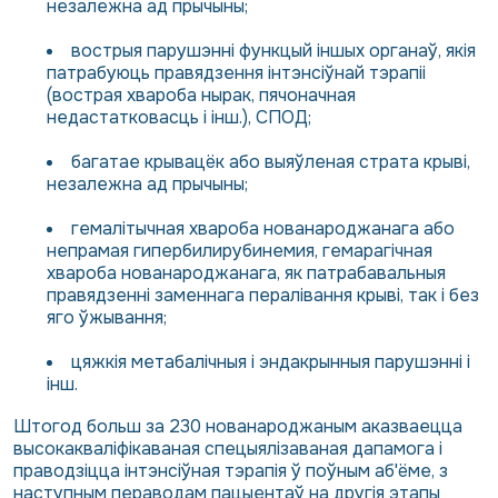
незалежна ад прычыны;
вострыя парушэнні функцый іншых органаў, якія
патрабуюць правядзення інтэнсіўнай тэрапіі
(вострая хвароба нырак, пячоначная
недастатковасць і інш.), СПОД;
багатае крывацёк або выяўленая страта крыві,
незалежна ад прычыны;
гемалітычная хвароба нованароджанага або
непрамая гипербилирубинемия, гемарагічная
хвароба нованароджанага, як патрабавальныя
правядзенні заменнага пералівання крыві, так і без
яго ўжывання;
цяжкія метабалічныя і эндакрынныя парушэнні і
інш.
Штогод больш за 230 нованароджаным аказваецца
высокакваліфікаваная спецыялізаваная дапамога і
праводзіцца інтэнсіўная тэрапія ў поўным аб'ёме, з
наступным пераводам пацыентаў на другія этапы