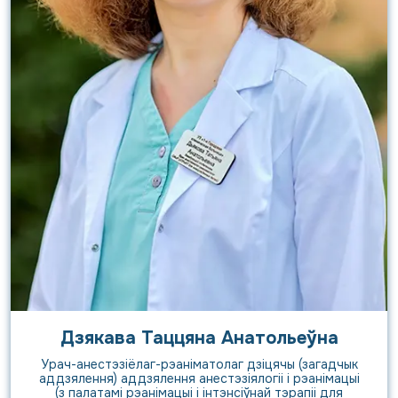
Дзякава Таццяна Анатольеўна
Урач-анестэзіёлаг-рэаніматолаг дзіцячы (загадчык
аддзялення) аддзялення анестэзіялогіі і рэанімацыі
(з палатамі рэанімацыі і інтэнсіўнай тэрапіі для