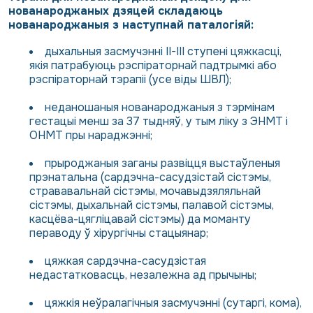
нованароджаных дзяцей складаюць
нованароджаныя з наступнай паталогіяй:
дыхальныя засмучэнні II-III ступені цяжкасці,
якія патрабуюць рэспіраторнай падтрымкі або
рэспіраторнай тэрапіі (усе віды ШВЛ);
неданошаныя нованароджаныя з тэрмінам
гестацыі менш за 37 тыдняў, у тым ліку з ЭНМТ і
ОНМТ пры нараджэнні;
прыроджаныя заганы развіцця выстаўленыя
прэнатальна (сардэчна-сасудзістай сістэмы,
стрававальнай сістэмы, мочавыдзяляльнай
сістэмы, дыхальнай сістэмы, палавой сістэмы,
касцёва-цягліцавай сістэмы) да моманту
пераводу ў хірургічны стацыянар;
цяжкая сардэчна-сасудзістая
недастатковасць, незалежна ад прычыны;
цяжкія неўралагічныя засмучэнні (сутаргі, кома),