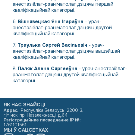
анестэзіёлаг-рэаніматолаг дзіцячы першай
кваліфікацыйнай катэгорыі.
Вішнявецкая Яна Ігараўна
– урач-
анестэзіёлаг-рэаніматолаг дзіцячы другой
кваліфікацыйнай катэгорыі.
Траулька Сяргей Васільевіч
- урач-
анестэзіёлаг-рэаніматолаг дзіцячы вышэйшай
кваліфікацыйнай катэгорыі.
Паляк Алена Сяргееўна
- урач-анестэзіёлаг-
рэаніматолаг дзіцячы другой кваліфікацыйнай
катэгорыі.
ЯК НАС ЗНАЙСЦІ
Адрас
:
Рэспубліка Беларусь, 220013,
г.Мінск, пр. Незалежнасці, д.64
Рэгістрацыйнае пасведчанне ІР №
:
1761101561
МЫ Ў САЦСЕТКАХ