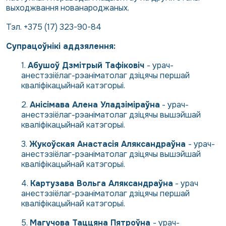
выходжвання нованароджаных.
Тэл.
+375 (17) 323-90-84
Супрацоўнікі аддзялення:
Абушоў Дзмітрый Тафіковіч
- урач-
анестэзіёлаг-рэаніматолаг дзіцячы першай
кваліфікацыйнай катэгорыі.
Анісімава Алена Уладзіміраўна
- урач-
анестэзіёлаг-рэаніматолаг дзіцячы вышэйшай
кваліфікацыйнай катэгорыі.
Жукоўская Анастасія Аляксандраўна
- урач-
анестэзіёлаг-рэаніматолаг дзіцячы вышэйшай
кваліфікацыйнай катэгорыі.
Картузава Вольга Аляксандраўна
- урач
анестэзіёлаг-рэаніматолаг дзіцячы першай
кваліфікацыйнай катэгорыі.
Магучова Таццяна Пятроўна
- урач-