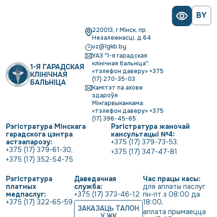
BY
220013, г.Мінск, пр.
Незалежнасці, д.64
uz@1gkb.by
УАЗ "1-я гарадская
клінічная бальніца":
1-Я ГАРАДСКАЯ
«тэлефон даверу» +375
КЛІНІЧНАЯ
(17) 270-35-03
БАЛЬНІЦА
Камітэт па ахове
здароўя
Мінгарвыканкама:
«тэлефон даверу» +375
(17) 396-45-65
Рэгістратура Мінскага
Рэгістратура жаночай
гарадскога цэнтра
кансультацыі №4:
астэапарозу:
+375 (17) 379-73-53
,
+375 (17) 379-61-30
,
+375 (17) 347-47-81
+375 (17) 352-54-75
Рэгістратура
Даведачная
Час працы касы:
платных
служба:
для аплаты паслуг 
медпаслуг:
+375 (17) 373-46-12
пн-пт з 08:00 да 
+375 (17) 322-65-59
18:00
,
ЗАКАЗАЦЬ ТАЛОН
аплата прымаецца 
У ЖК