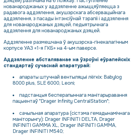
дзяцей) разлічана на 6 ложкаў. Паступленне
нованароджаных у аддзяленне ажыццяўляецца з
радавога аддзялення, акушэрскага абсервацыйнага
аддзялення, з пасады інтэнсіўнай тэрапіі і аддзялення
для нованароджаных дзяцей, педыятрычнага
аддзялення для нованароджаных дзяцей.
Аддзяленне размешчана ў акушэрска-гінекалагічным
корпусе УАЗ «1-я ГКБ» на 4-ым паверсе.
Аддзяленне абсталяванае на ўзроўні еўрапейскіх
стандартаў сучаснай апаратурай:
апараты штучнай вентыляцыі лёгкіх: Babylog
8000 plus, SLE 6000, Leoni;
падстанцыя бесперапыннага манітарыравання
пацыентаў "Drager Infinity CentralStation";
сачыльная апаратура (сістэма гемадынамічнага
маніторынгу): Drager INFINITI DELTA, Drager
INFINITI GAMMA XL, Drager INFINITI GAMMA,
Drager INFINITI M540;