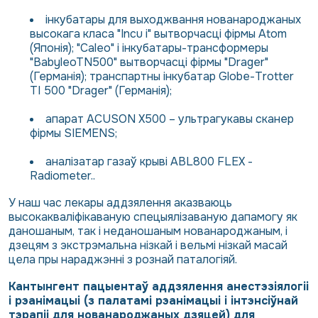
інкубатары для выходжвання нованароджаных
высокага класа "Incu i" вытворчасці фірмы Atom
(Японія); "Саleo" і інкубатары-трансформеры
"BabyleoTN500" вытворчасці фірмы "Drager"
(Германія); транспартны інкубатар Globe-Trotter
TI 500 "Drager" (Германія);
апарат ACUSON X500 – ультрагукавы сканер
фірмы SIEMENS;
аналізатар газаў крыві ABL800 FLEX -
Radiometer..
У наш час лекары аддзялення аказваюць
высокакваліфікаваную спецыялізаваную дапамогу як
даношаным, так і неданошаным нованароджаным, і
дзецям з экстрэмальна нізкай і вельмі нізкай масай
цела пры нараджэнні з рознай паталогіяй.
Кантынгент пацыентаў аддзялення анестэзіялогіі
і рэанімацыі (з палатамі рэанімацыі і інтэнсіўнай
тэрапіі для нованароджаных дзяцей) для