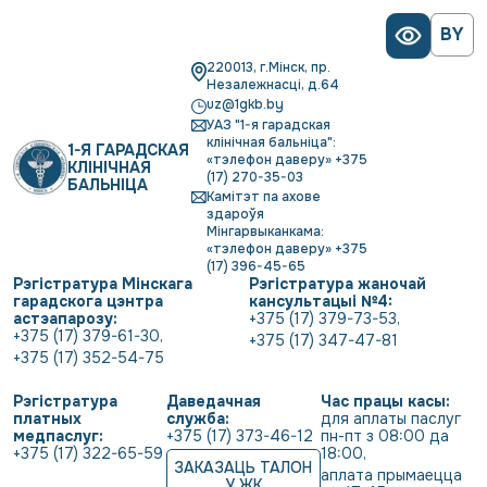
BY
220013, г.Мінск, пр.
Незалежнасці, д.64
uz@1gkb.by
УАЗ "1-я гарадская
клінічная бальніца":
1-Я ГАРАДСКАЯ
«тэлефон даверу» +375
КЛІНІЧНАЯ
(17) 270-35-03
БАЛЬНІЦА
Камітэт па ахове
здароўя
Мінгарвыканкама:
«тэлефон даверу» +375
(17) 396-45-65
Рэгістратура Мінскага
Рэгістратура жаночай
гарадскога цэнтра
кансультацыі №4:
астэапарозу:
+375 (17) 379-73-53
,
+375 (17) 379-61-30
,
+375 (17) 347-47-81
+375 (17) 352-54-75
Рэгістратура
Даведачная
Час працы касы:
платных
служба:
для аплаты паслуг 
медпаслуг:
+375 (17) 373-46-12
пн-пт з 08:00 да 
+375 (17) 322-65-59
18:00
,
ЗАКАЗАЦЬ ТАЛОН
аплата прымаецца 
У ЖК