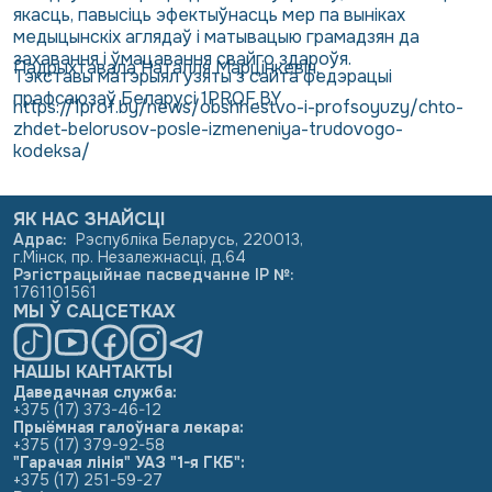
якасць, павысіць эфектыўнасць мер па выніках
медыцынскіх аглядаў і матывацыю грамадзян да
захавання і ўмацавання свайго здароўя.
Падрыхтавала Наталля Марцінкевіч.
Тэкставы матэрыял узяты з сайта федэрацыі
прафсаюзаў Беларусі
1PROF.BY
https://1prof.by/news/obshhestvo-i-profsoyuzy/chto-
zhdet-belorusov-posle-izmeneniya-trudovogo-
kodeksa/
ЯК НАС ЗНАЙСЦІ
Адрас
:
Рэспубліка Беларусь, 220013,
г.Мінск, пр. Незалежнасці, д.64
Рэгістрацыйнае пасведчанне ІР №
:
1761101561
МЫ Ў САЦСЕТКАХ
НАШЫ КАНТАКТЫ
Даведачная служба:
+375 (17) 373-46-12
Прыёмная галоўнага лекара:
+375 (17) 379-92-58
"Гарачая лінія" УАЗ "1-я ГКБ":
+375 (17) 251-59-27