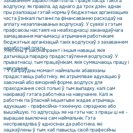
захаваннем заработнай платы. Працягласць такога
водпуску, як правіла, ад аднаго да трох дзён, аднак
пры рэалізацыі гэтай нормы ў бюджэтных арганізацыях
часта ўзнікалі пытанні па фінансаванню расходаў на
аплату незапланаваных водпускаў. У сувязі з гэтым
прафсаюзы настаялі на неабходнасці заканадаўчага
замацавання магчымасці атрымання работнікамі
бюджэтных арганізацый такіх водпускаў з захаваннем
заработнай платы.
Унесены ў законапраект і іншыя навацыі, якія
датычацца парадку прадастаўлення водпускаў. У
прыватнасці, тым працаўнікам, якія сумяшчаюць працу і
навучанне.
- У сапраўдны момант наймальнік абавязаны
прадаставіць работніку, які атрымлівае адукацыю ў
завочнай або вячэрняй форме, водпуск для
праходжання сесіі толькі ў тым выпадку, калі сам
накіраваў гэтага работніка на навучанне. Калі ж
работнік па ўласнай ініцыятыве жадае атрымаць
адукацыю - прафесійна-тэхнічную, сярэднюю або
вышэйшую, то адпусціць яе на гэты час з працы ці не -
вырашае выключна сам наймальнік. Гэта
несправядліва ў адносінах да работніка, які
зацікаўлены ў тым, каб павысіць свой прафесійны