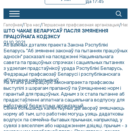
да 17:45
Галоўная
Пра нас
Першасная прафсаюзная арганізацыя
Наві
ШТО ЧАКАЕ БЕЛАРУСАЎ ПАСЛЯ ЗМЯНЕННЯ
ПРАЦОЎНАГА КОДЭКСУ
01.10.2021
Аб важных дэталях праекта Закона Рэспублікі
Беларусь "Аб змяненні законаў па пытаннях працоўных
адносін" расказалі на пасяджэнні Нацыянальнага
савета па працоўных спрэчках і сацыяльных пытаннях
з удзелам прадстаўнікоў урада Рэспублікі Беларусь,
Федэрацыі прафсаюзаў Беларусі і рэспубліканскага
аб'яднання наймальнікаў.
На этапе распрацоўкі законапраекта прафсаюзы
выступілі з шэрагам прапаноў па ўзмацненню норм і
гарантый для працоўных. Адным з іх стала пытанне аб
прадастаўленні аплатнага сацыяльнага водпуску для
работнікаў бюджэтных арганізацый.
Сёння большасць калектыўных дагавораў змяшчаюць
норму аб тым, што работнікі могуць узяць дадатковы
водпуск па сямейна-бытавых прычынах, напрыклад, у
сувязі з вяселлем або нараджэннем дзіцяці, прычым - з