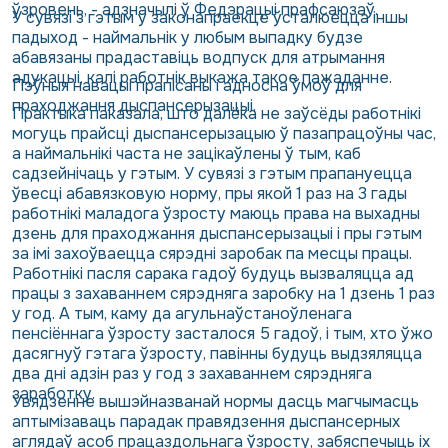
ўзровень, - адзначылі ў Федэрацыі прафсаюзаў.
У сувязі з гэтым у законапраекце ўсталюецца іншы
падыход - наймальнік у любым выпадку будзе
абавязаны прадаставіць водпуск для атрымання
адукацыі, калі работнік выкажа такое пажаданне.
Пэўныя навацыі прапісаны і адносна ўмоў для
праходжання дыспансерызацыі.
Практыка паказала, што далёка не заўсёды работнікі
могуць прайсці дыспансерызацыю ў пазапрацоўны час,
а наймальнікі часта не зацікаўлены ў тым, каб
садзейнічаць у гэтым. У сувязі з гэтым прапануецца
ўвесці абавязковую норму, пры якой 1 раз на 3 гады
работнікі маладога ўзросту маюць права на выхадны
дзень для праходжання дыспансерызацыі і пры гэтым
за імі захоўваецца сярэдні заробак па месцы працы.
Работнікі пасля сарака гадоў будуць вызваляцца ад
працы з захаваннем сярэдняга заробку на 1 дзень 1 раз
у год. А тым, каму да агульнаўстаноўленага
пенсіённага ўзросту засталося 5 гадоў, і тым, хто ўжо
дасягнуў гэтага ўзросту, павінны будуць выдзяляцца
два дні адзін раз у год з захаваннем сярэдняга
заработку.
Увядзенне вышэйназванай нормы дасць магчымасць
аптымізаваць парадак правядзення дыспансерных
аглядаў асоб працаздольнага ўзросту, забяспечыць іх