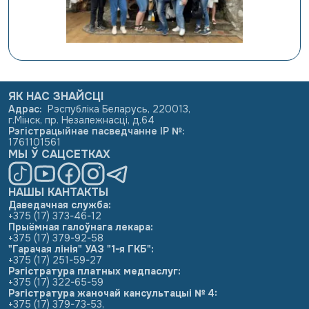
ЯК НАС ЗНАЙСЦІ
Адрас
:
Рэспубліка Беларусь, 220013,
г.Мінск, пр. Незалежнасці, д.64
Рэгістрацыйнае пасведчанне ІР №
:
1761101561
МЫ Ў САЦСЕТКАХ
НАШЫ КАНТАКТЫ
Даведачная служба:
+375 (17) 373-46-12
Прыёмная галоўнага лекара:
+375 (17) 379-92-58
"Гарачая лінія" УАЗ "1-я ГКБ":
+375 (17) 251-59-27
Рэгістратура платных медпаслуг:
+375 (17) 322-65-59
Рэгістратура жаночай кансультацыі № 4:
+375 (17) 379-73-53
,