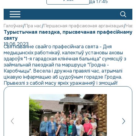
да 17:45
Галоўная
Пра нас
Першасная прафсаюзная арганізацыя
Наві
Турыстычная паездка, прысвечаная прафесійнаму
святу
19.06.2023
Святкаванне свайго прафесійнага свята - Дня
медыцынскіх работнікаў, калектыў установы аховы
здароўя "1-я гарадская клінічная бальніца" сумясціў з
займальнай паездкай па маршруце "Гродна -
Каробчыцы". Весела і дружна правялі час, атрымалі
цікавую інфармацыю аб цудоўным горадзе Гродна.
Прывезлі з сабой масу яркіх уражанняў і эмоцый!