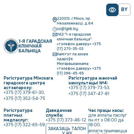
BY
220013, г.Мінск, пр.
Незалежнасці, д.64
uz@1gkb.by
УАЗ "1-я гарадская
клінічная бальніца":
1-Я ГАРАДСКАЯ
«тэлефон даверу» +375
КЛІНІЧНАЯ
(17) 270-35-03
БАЛЬНІЦА
Камітэт па ахове
здароўя
Мінгарвыканкама:
«тэлефон даверу» +375
(17) 396-45-65
Рэгістратура Мінскага
Рэгістратура жаночай
гарадскога цэнтра
кансультацыі №4:
астэапарозу:
+375 (17) 379-73-53
,
+375 (17) 379-61-30
,
+375 (17) 347-47-81
+375 (17) 352-54-75
Рэгістратура
Даведачная
Час працы касы:
платных
служба:
для аплаты паслуг 
медпаслуг:
+375 (17) 373-46-12
пн-пт з 08:00 да 
+375 (17) 322-65-59
18:00
,
ЗАКАЗАЦЬ ТАЛОН
аплата прымаецца 
У ЖК