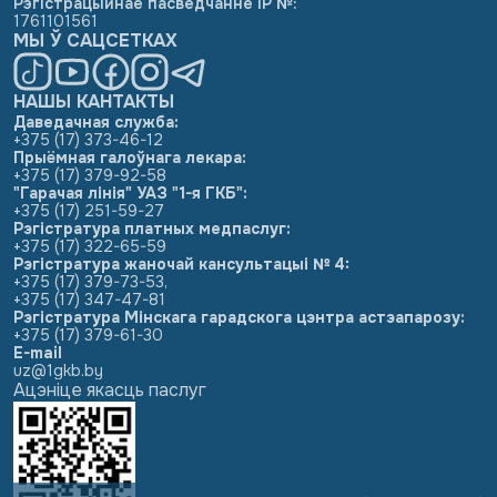
Рэгістрацыйнае пасведчанне ІР №
:
1761101561
МЫ Ў САЦСЕТКАХ
НАШЫ КАНТАКТЫ
Даведачная служба:
+375 (17) 373-46-12
Прыёмная галоўнага лекара:
+375 (17) 379-92-58
"Гарачая лінія" УАЗ "1-я ГКБ":
+375 (17) 251-59-27
Рэгістратура платных медпаслуг:
+375 (17) 322-65-59
Рэгістратура жаночай кансультацыі № 4:
+375 (17) 379-73-53
,
+375 (17) 347-47-81
Рэгістратура Мінскага гарадскога цэнтра астэапарозу:
+375 (17) 379-61-30
E-mail
uz@1gkb.by
Ацэніце якасць паслуг