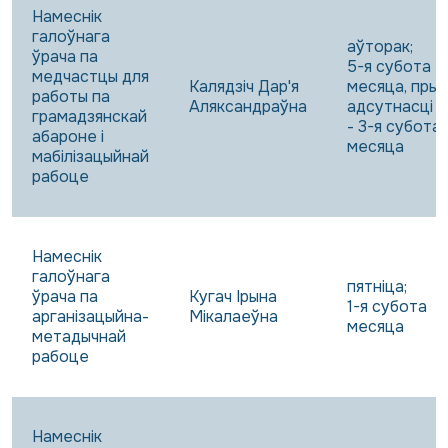
Намеснік
галоўнага
аўторак;
ўрача па
5-я субота
медчастцы для
Калядзіч Дар'я
месяца, пры
работы па
Аляксандраўна
адсутнасці
грамадзянскай
- 3-я субота
абароне і
месяца
мабілізацыйнай
рабоце
Намеснік
галоўнага
пятніца;
ўрача па
Кугач Ірына
1-я субота
арганізацыйна-
Мікалаеўна
месяца
метадычнай
рабоце
Намеснік