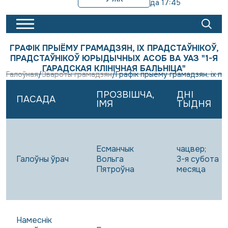
да 17:45
ГРАФІК ПРЫЁМУ ГРАМАДЗЯН, ІХ ПРАДСТАЎНІКОЎ,
ПРАДСТАЎНІКОЎ ЮРЫДЫЧНЫХ АСОБ ВА УАЗ "1-Я
ГАРАДСКАЯ КЛІНІЧНАЯ БАЛЬНІЦА"
Галоўная
Звароты грамадзян
Графік прыёму грамадзян, іх пр
ПРОЗВІШЧА,
ДНІ
ПАСАДА
ІМЯ
ТЫДНЯ
Есманчык
чацвер;
Галоўны ўрач
Вольга
3-я субота
Пятроўна
месяца
Намеснік