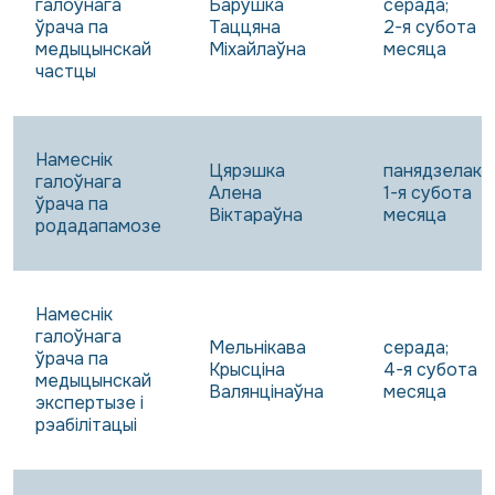
галоўнага
Барушка
серада;
ўрача па
Таццяна
2-я субота
медыцынскай
Міхайлаўна
месяца
частцы
Намеснік
Цярэшка
панядзелак;
галоўнага
Алена
1-я субота
ўрача па
Віктараўна
месяца
родадапамозе
Намеснік
галоўнага
Мельнікава
серада;
ўрача па
Крысціна
4-я субота
медыцынскай
Валянцінаўна
месяца
экспертызе і
рэабілітацыі