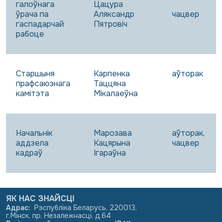
галоўнага
Цацура
ўрача па
Аляксандр
чацвер
гаспадарчай
Пятровіч
рабоце
Старшыня
Карпенка
аўторак
прафсаюзнага
Таццяна
камітэта
Мікалаеўна
Начальнік
Марозава
аўторак,
аддзела
Кацярына
чацвер
кадраў
Ігараўна
ЯК НАС ЗНАЙСЦІ
Адрас
:
Рэспубліка Беларусь, 220013,
г.Мінск, пр. Незалежнасці, д.64