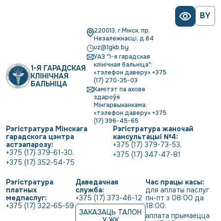
BY
220013, г.Мінск, пр.
Незалежнасці, д.64
uz@1gkb.by
УАЗ "1-я гарадская
клінічная бальніца":
1-Я ГАРАДСКАЯ
«тэлефон даверу» +375
КЛІНІЧНАЯ
(17) 270-35-03
БАЛЬНІЦА
Камітэт па ахове
здароўя
Мінгарвыканкама:
«тэлефон даверу» +375
(17) 396-45-65
Рэгістратура Мінскага
Рэгістратура жаночай
гарадскога цэнтра
кансультацыі №4:
астэапарозу:
+375 (17) 379-73-53
,
+375 (17) 379-61-30
,
+375 (17) 347-47-81
+375 (17) 352-54-75
Рэгістратура
Даведачная
Час працы касы:
платных
служба:
для аплаты паслуг 
медпаслуг:
+375 (17) 373-46-12
пн-пт з 08:00 да 
+375 (17) 322-65-59
18:00
,
ЗАКАЗАЦЬ ТАЛОН
аплата прымаецца 
У ЖК