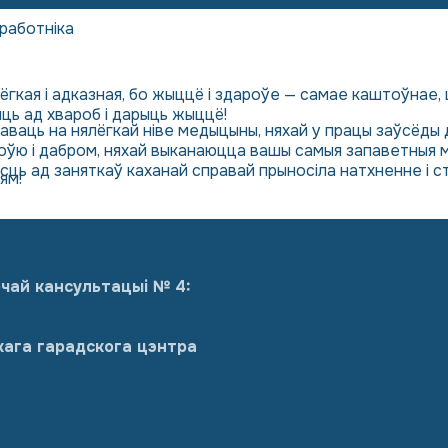
работніка
ёгкая і адказная, бо жыццё і здароўе — самае каштоўнае,
ляць ад хвароб і дарыць жыццё!
аваць на нялёгкай ніве медыцыны, няхай у працы заўсёды 
оўю і дабром, няхай выканаюцца вашы самыя запаветныя м
дасць ад заняткаў каханай справай прыносіла натхненне і с
ям!
чай кансультацыі № 4:
кага гарадскога цэнтра