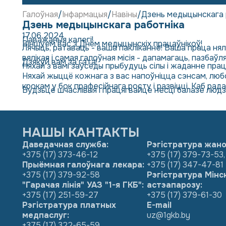
Галоўная
Інфармацыя
Навіны
Дзень медыцынскага 
Дзень медыцынскага работніка
17.06.2024
Паважаныя калегі!
Віншуем вас з Днём медыцынскіх працаўнікоў!
Лячыць, ратаваць - ваша пакліканне! Ваша праца нял
вялікая і самая галоўная місія - дапамагаць, пазбаў
Дзякуй вам за гэта!
Няхай з вамі заўсёды прыбудуць сілы і жаданне прац
Няхай жыццё кожнага з вас напоўніцца сэнсам, люб
крокам у бок прафесійнага росту і развіцці. Каб ра
Будзьце шчаслівыя і працягвайце несці балазе людз
НАШЫ КАНТАКТЫ
Даведачная служба:
Рэгістратура жано
+375 (17) 373-46-12
+375 (17) 379-73-53
,
Прыёмная галоўнага лекара:
+375 (17) 347-47-81
+375 (17) 379-92-58
Рэгістратура Мінс
"Гарачая лінія" УАЗ "1-я ГКБ":
астэапарозу:
+375 (17) 251-59-27
+375 (17) 379-61-30
Рэгістратура платных
E-mail
медпаслуг:
uz@1gkb.by
+375 (17) 322-65-59