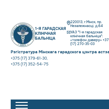
220013, г.Мінск, пр.
Незалежнасці, д.64
1-Я ГАРАДСКАЯ
УАЗ "1-я гарадская
КЛІНІЧНАЯ
клінічная бальніца":
БАЛЬНІЦА
«тэлефон даверу» +37
(17) 270-35-03
Рэгістратура Мінскага гарадскога цэнтра астэ
+375 (17) 379-61-30
,
+375 (17) 352-54-75