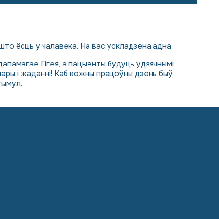
 што ёсць у чалавека. На вас ускладзена адна
дапамагае Гігея, а пацыенты будуць удзячнымі.
ары і жаданні! Каб кожны працоўны дзень быў
тымул.