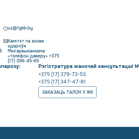
uz@1gkb.by
Камітэт па ахове
здароўя
5
Мінгарвыканкама:
«тэлефон даверу» +375
(17) 396-45-65
апарозу:
Рэгістратура жаночай кансультацыі 
+375 (17) 379-73-53
,
+375 (17) 347-47-81
ЗАКАЗАЦЬ ТАЛОН У ЖК