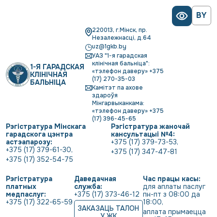
BY
220013, г.Мінск, пр.
Незалежнасці, д.64
uz@1gkb.by
УАЗ "1-я гарадская
клінічная бальніца":
1-Я ГАРАДСКАЯ
«тэлефон даверу» +375
КЛІНІЧНАЯ
(17) 270-35-03
БАЛЬНІЦА
Камітэт па ахове
здароўя
Мінгарвыканкама:
«тэлефон даверу» +375
(17) 396-45-65
Рэгістратура Мінскага
Рэгістратура жаночай
гарадскога цэнтра
кансультацыі №4:
астэапарозу:
+375 (17) 379-73-53
,
+375 (17) 379-61-30
,
+375 (17) 347-47-81
+375 (17) 352-54-75
Рэгістратура
Даведачная
Час працы касы:
платных
служба:
для аплаты паслуг 
медпаслуг:
+375 (17) 373-46-12
пн-пт з 08:00 да 
+375 (17) 322-65-59
18:00
,
ЗАКАЗАЦЬ ТАЛОН
аплата прымаецца 
У ЖК