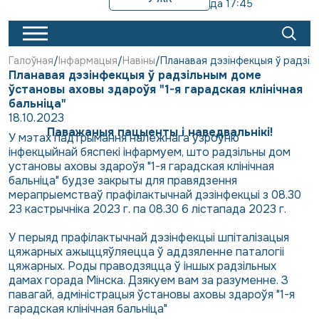
да 17:45
Галоўная
Інфармацыя
Навіны
Планавая дэзінфекцыя ў радзіль
Планавая дэзінфекцыя ў радзільным доме
ўстановы аховы здароўя "1-я гарадская клінічная
бальніца"
18.10.2023
Паважаныя пацыенты і наведвальнікі!
У мэтах падтрымання належнага ўзроўню
інфекцыйнай бяспекі інфармуем, што радзільны дом
установы аховы здароўя "1-я гарадская клінічная
бальніца" будзе закрыты для правядзення
мерапрыемстваў прафілактычнай дэзінфекцыі з 08.30
23 кастрычніка 2023 г. па 08.30 6 лістапада 2023 г.
У перыяд прафілактычнай дэзінфекцыі шпіталізацыя
цяжарных ажыццяўляецца ў аддзяленне паталогіі
цяжарных. Роды праводзяцца ў іншых радзільных
дамах горада Мінска. Дзякуем вам за разуменне. З
павагай, адміністрацыя ўстановы аховы здароўя "1-я
гарадская клінічная бальніца"