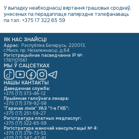
У выпадку неабходнасці вяртання грашовых сродкаў,
унесеных па перадаплаце папярэдне тэлефанаваць
па тэл.:
+375 17 322 65 59
ЯК НАС ЗНАЙСЦІ
Адрас
:
Рэспубліка Беларусь, 220013,
г.Мінск, пр. Незалежнасці, д.64
Рэгістрацыйнае пасведчанне ІР №
:
1761101561
МЫ Ў САЦСЕТКАХ
НАШЫ КАНТАКТЫ
Даведачная служба:
+375 (17) 373-46-12
Прыёмная галоўнага лекара:
+375 (17) 379-92-58
"Гарачая лінія" УАЗ "1-я ГКБ":
+375 (17) 251-59-27
Рэгістратура платных медпаслуг:
+375 (17) 322-65-59
Рэгістратура жаночай кансультацыі № 4:
+375 (17) 379-73-53
,
+375 (17) 347-47-81