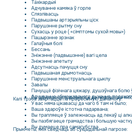
Тахікардыя
Адчуванне камяка ў горле
Слязлівасць
Падвышаны артэрыяльны ціск
Парушэнне рытму сну
Сухасць у роце ( «сімптомы сухой мовы»)
Пашырэнне зрэнак
Галаўныя болі
Бессань
Зніжэнне (падвышэнне) вагі цела
Зніжэнне апетыту
Адсутнасць пачуцця сну
Падвышаная дрымотнасць
Парушэнне менструальнага цыклу
Завалы
Пачуццё фізічнага цяжару, душэўнага болю 
Адчуванне абмежаванага дыхання, недахоп
Вы адчуваеце варожасць да людзей, да якіх 
Калі трэба звяртацца па прафесійную дапамогу:
У вас няма цікавасці да чаго б там ні было;
Ваша здароўе істотна падарвана;
Вы трапляеце ў залежнасць ад лекаў ці алк
Вы пазбягаеце грамадства і большую частку
Вы думаеце пра самагубства
Прыкметы, якія сведчаць аб суіцыдальнай пагрозе: