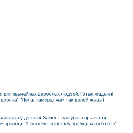
ыя для звычайных дарослых людзей. Гэтыя жаданні
 дрэнна", "Лепш памерці, чым так далей жыць і
варыцца ў дзеянні. Замест пасіўнага прыняцця
крычыць: "Прынамсі, я здолеў зрабіць хаця б гэта".