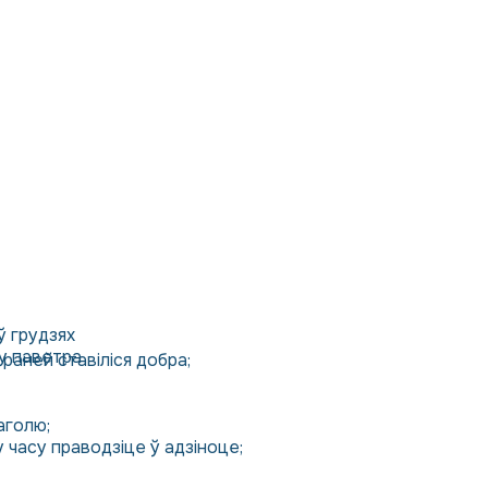
ў грудзях
у паветра
раней ставіліся добра;
аголю;
 часу праводзіце ў адзіноце;