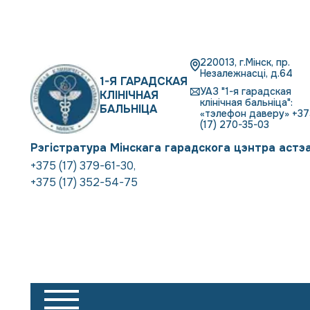
220013, г.Мінск, пр.
Незалежнасці, д.64
1-Я ГАРАДСКАЯ
УАЗ "1-я гарадская
КЛІНІЧНАЯ
клінічная бальніца":
БАЛЬНІЦА
«тэлефон даверу» +37
(17) 270-35-03
Рэгістратура Мінскага гарадскога цэнтра астэ
+375 (17) 379-61-30
,
+375 (17) 352-54-75