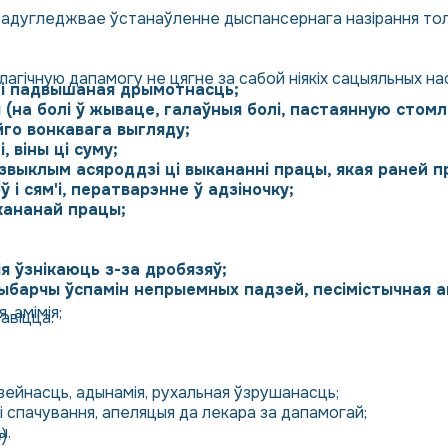
прадугледжвае ўстанаўленне дыспансернага назірання тольк
алагічную дапамогу не цягне за сабой ніякіх сацыяльных н
ці падвышаная дрымотнасць;
 (на болі ў жываце, галаўныя болі, пастаянную стом
йго вонкавага выгляду;
 віны ці суму;
звыклым асяроддзі ці выкананні працы, якая раней 
 і сям'і, ператварэнне ў адзіночку;
кананай працы;
я ўзнікаюць з-за дробязяў;
 выбарчы ўспамін непрыемных падзей, песімістычная 
, амімія;
авіцца:
ейнасць, адынамія, рухальная ўзрушанасць;
і спачування, апеляцыя да лекара за дапамогай;
ы.
)