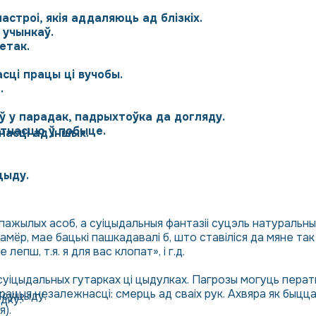
строі, якія аддаляюць ад блізкіх.
 учынкаў.
етак.
сці працы ці вучобы.
.
ў у парадак, падрыхтоўка да догляду.
тнасцю ў побыце.
насці ад іншых.
цыду.
пажылых асоб, а суіцыдальныя фантазіі суцэль натуральн
амёр, мае бацькі пашкадавалі б, што ставіліся да мяне так
лепш, т.я. я для вас клопат», і г.д.
уіцыдальных гутарках ці цыдулках. Пагрозы могуць перат
ыя незалежнасці: смерць ад сваіх рук. Ахвяра як быццам 
 суіцыду.
дку:
).