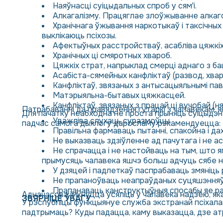
Наяўнасці суіцыдальных спроб у сям'і.
Алкагалізму. Працяглае злоўжыванне алкагол
Хранічнага ўжывання наркотыкаў і таксічны
выклікаюць псіхозы.
Афектыўных расстройстваў, асабліва цяжкіх
Хранічных ці смяротных хвароб.
Цяжкіх страт, напрыклад смерці аднаго з ба
Асабіста-сямейных канфліктаў (развод, хвар
Канфліктаў, звязаных з антысацыяльнымі паво
Матэрыяльна-бытавых цяжкасцей.
Канфліктаў, звязаных з працай ці вучобай (н
Патрабаванні да правядзення гутаркі з чалавекам, я
Для пачатку неабходна не проста прыняць суіцыдэнт
Уважліва слухаць суразмоўцы.
падчас самога дыялогу даросламу рэкамендуецца:
Правільна фармаваць пытанні, спакойна і да
Не выказваць здзіўленне ад пачутага і не а
Не спрачацца і не настойваць на тым, што яг
прымусяць чалавека яшчэ больш адчуць сябе н
У дзяцей і падлеткаў паспрабаваць змяніць
Не прапаноўваць неапраўданых суцяшэнняў, 
Прапанаваць канструктыўныя спосабы яе р
Адначасова імкнуцца усяліць у чалавека надзею, якая
ЗВЯРНІЦЕ ЎВАГУ
У рэспубліцы функцыянуе служба экстранай псіхалагі
падтрымаць? Куды падацца, каму выказацца, дзе а