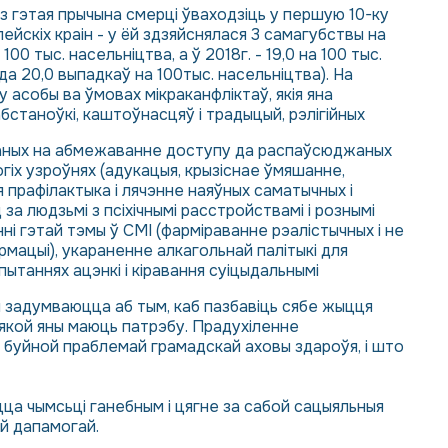
аз гэтая прычына смерці ўваходзіць у першую 10-ку
йскіх краін - у ёй здзяйснялася 3 самагубствы на
100 тыс. насельніцтва, а ў 2018г. - 19,0 на 100 тыс.
да 20,0 выпадкаў на 100тыс. насельніцтва). На
 асобы ва ўмовах мікраканфліктаў, якія яна
станоўкі, каштоўнасцяў і традыцый, рэлігійных
аваных на абмежаванне доступу да распаўсюджаных
гіх узроўнях (адукацыя, крызіснае ўмяшанне,
ыя прафілактыка і лячэнне наяўных саматычных і
за людзьмі з псіхічнымі расстройствамі і рознымі
ні гэтай тэмы ў СМІ (фарміраванне рэалістычных і не
мацыі), укараненне алкагольнай палітыкі для
таннях ацэнкі і кіравання суіцыдальнымі
ія задумваюцца аб тым, каб пазбавіць сябе жыцця
 якой яны маюць патрэбу. Прадухіленне
 буйной праблемай грамадскай аховы здароўя, і што
ецца чымсьці ганебным і цягне за сабой сацыяльныя
й дапамогай.