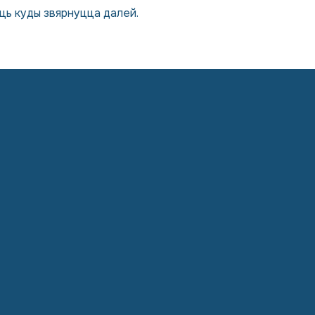
ць куды звярнуцца далей.