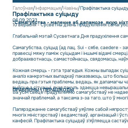
Галоўная
Інфармацыя
Навіны
Прафілактыка суіцыд
Прафілактыка суіцыду
06.09.2023
"Самагубства - маленне аб дапамозе, якую ніхт
10 верасня - Сусветны дзень прадухілення самагубс
Глабальнай мэтай Сусветнага Дня прадухілення сам
Самагубства, суіцыд (ад лац. Sui - сябе, caedere - 
правесці мяжу паміж суіцыдам і іншымі відамі смерці
добраахвотнасць, самастойнасць, свядомасць, наў
Кожная смерць - гэта трагедыя. Кожны выпадак суі
аналіз канкрэтных выпадкаў паказваюць, што больш
ведаць пра гэтыя праблемы, ведаць, як дапамагчы чал
выйсце з сітуацыі, якая пакуль здаецца невырашаль
ПРАБЛЕМЫ І ПЕРАШКОДЫ
Ва ўсім свеце прадухіленню самагубстваў не надае
значнай праблемай, а таксама з-за таго, што ў мн
Папярэджанне самагубстваў уяўляе сабой няпростую
многіх міністэрстваў і ведамстваў, арганізацый і ўс
канфесій. Прафілактыка суіцыдаў з'яўляецца састаў