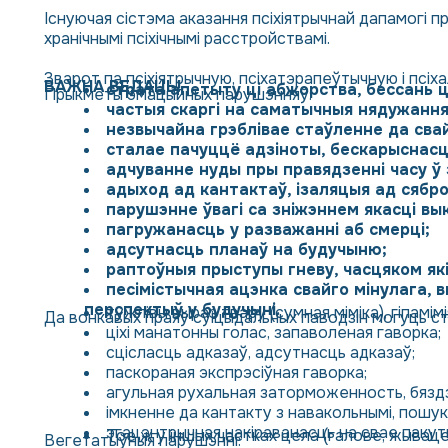
Існуючая сістэма аказання псіхіятрычнай дапамогі 
хранічнымі псіхічнымі расстройствамі.
Зварот па псіхіятрычную, псіхатэрапеўтычную і псіх
ВАЖНА ВЕДАЦЬ!
страта апетыту ці абжорства, бессань 
Прыкметы эмацыйных парушэнняў:
частыя скаргі на саматычныя нядужання
незвычайна грэблівае стаўленне да сва
сталае пачуццё адзіноты, бескарыснасці,
адчуванне нуды пры правядзенні часу ў 
адыход ад кантактаў, ізаляцыя ад сяброў
парушэнне ўвагі са зніжэннем якасці вы
пагружанасць у разважанні аб смерці;
адсутнасць планаў на будучыню;
раптоўныя прыступы гневу, часцяком які
песімістычная ацэнка свайго мінулага,
перспектыў у будучыні.
тужлівы выраз твару (сумная міміка), гіпамімія
Да вонкавых праяў суіцыдальных паводзін могуць ст
ціхі манатонны голас, запаволеная гаворка;
сцісласць адказаў, адсутнасць адказаў;
паскораная экспрэсіўная гаворка;
агульная рухальная заторможенность, бяздз
імкненне да кантакту з навакольнымі, пошук
эгацэнтрычная накіраванасць на свае пакут
Тое ж у іншых частках цела (галове, жываце
Вегетатыўныя парушэнні: