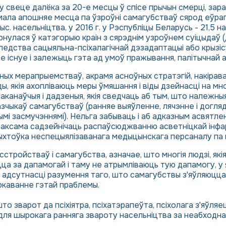
у свеце далёка за 20-е месцы ў спісе прычын смерці, зар
ймала апошняе месца па ўзроўні самагубстваў сярод еўрапе
с. насельніцтва, у 2016 г. у Рэспубліцы Беларусь - 21,5 на 
рнулася ў катэгорыю краін з сярэднім узроўнем суіцыдаў (
едства сацыяльна-псіхалагічнай дэзадаптацыі або крызісу
 існуе і залежыць гэта ад умоў пражывання, палітычнай аб
чных мерапрыемстваў, акрамя асноўных стратэгій, накір
, якія ахопліваюць меры ўмяшання і віды дзейнасці на мно
пераканаўчыя і дадзеныя, якія сведчаць аб тым, што належн
зчыкаў самагубстваў (ранняе выяўленне, лячэнне і догляд 
ымі засмучэннямі). Нельга забываць і аб адказным асвятлен
таксама садзейнічаць распаўсюджванню асветніцкай інфар
хтоўка неспецыялізаванага медыцынскага персаналу па пы
асстройстваў і самагубства, азначае, што многія людзі, як
юцца за дапамогай і таму не атрымліваюць тую дапамогу, у
а адсутнасці разумення таго, што самагубствы з'яўляюцца
ркаванне гэтай праблемы.
то зварот да псіхіятра, псіхатэрапеўта, псіхолага з'яўля
для шырокага ранняга звароту насельніцтва за неабходна