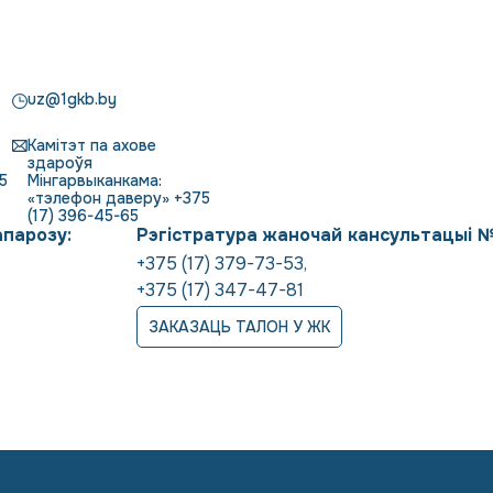
uz@1gkb.by
Камітэт па ахове
здароўя
5
Мінгарвыканкама:
«тэлефон даверу» +375
(17) 396-45-65
апарозу:
Рэгістратура жаночай кансультацыі 
+375 (17) 379-73-53
,
+375 (17) 347-47-81
ЗАКАЗАЦЬ ТАЛОН У ЖК