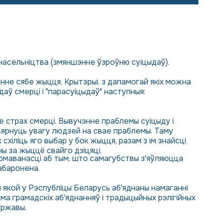
насельніцтва (змяншэнне ўзроўню суіцыдаў).
ленне сябе жыцця. Крытэрыі, з дапамогай якіх можна
даў смерці і "парасуіцыдаў" наступныя:
 страх смерці. Вывучэнне праблемы суіцыду і
вярнуць увагу людзей на свае праблемы. Таму
схіліць яго выбар у бок жыцця, разам з ім знайсці
ы за жыццё свайго дзіцяці.
армаванасці аб тым, што самагубствы з'яўляюцца
абаронена.
якой у Рэспубліцы Беларусь аб'яднаны намаганні
ама грамадскіх аб'яднанняў і традыцыйных рэлігійных
яржавы.