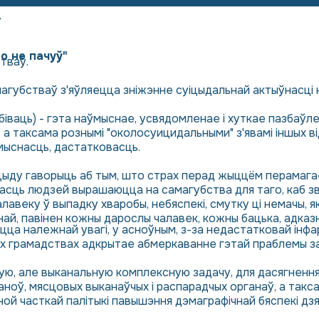
у
о не пачуў"
тваў.
агубстваў з'яўляецца зніжэнне суіцыдальнай актыўнасці 
забіваць) - гэта наўмыснае, усвядомленае і хуткае пазбаў
, а таксама рознымі "околосуицидальными" з'явамі іншых ві
мыснасць, дастатковасць.
цыду гаворыць аб тым, што страх перад жыццём перамагае
асць людзей вырашаюцца на самагубства для таго, каб з
авеку ў выпадку хваробы, небяспекі, смутку ці немачы, як 
най, павінен кожны дарослы чалавек, кожны бацька, адказн
цца належнай увагі, у асноўным, з-за недастатковай інф
огіх грамадствах адкрытае абмеркаванне гэтай праблемы з
, але выканальную комплексную задачу, для дасягнення 
таноў, мясцовых выканаўчых і распарадчых органаў, а такс
ной часткай палітыкі павышэння дэмаграфічнай бяспекі дз