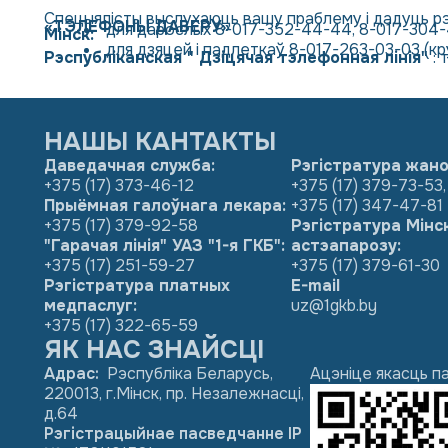
Спецыялісты выслухаюць вашу праблему і дадуць рэ
«ТЭЛЕФОНЫ ДАВЕРУ»
для дарослых
8-017-352-44-44
,
8-017-304
Мiнск:
для
дзяцей і падлеткаў
8-017-263-03-03
(кр
Рэспубліканская " Дзіцячая тэлефонная лінія"
: 
НАШЫ КАНТАКТЫ
Даведачная служба:
Рэгістратура жано
+375 (17) 373-46-12
+375 (17) 379-73-53
,
Прыёмная галоўнага лекара:
+375 (17) 347-47-81
+375 (17) 379-92-58
Рэгістратура Мінс
"Гарачая лінія" УАЗ "1-я ГКБ":
астэапарозу:
+375 (17) 251-59-27
+375 (17) 379-61-30
Рэгістратура платных
E-mail
медпаслуг:
uz@1gkb.by
+375 (17) 322-65-59
ЯК НАС ЗНАЙСЦІ
Адрас
:
Рэспубліка Беларусь,
Ацэніце якасць п
220013, г.Мінск, пр. Незалежнасці,
д.64
Рэгістрацыйнае пасведчанне ІР