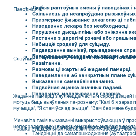
Любыя раптоўныя змены ў паводзінах і на
Паводніцкія:
Схільнасць да неапраўдана рызыкоўных
Празмернае ўжыванне алкаголю ці табл
Наведванне лекара без неабходнасці.
Парушэнне дысцыпліны або зніжэння яка
Растанне з дарагімі рэчамі або грашыма
Набыццё сродкаў для суіцыду.
Падвядзенне вынікаў, прывядзенне спра
Пагарджанне вонкавым выглядам, акура
Запэўніванні ў бездапаможнасці і залеж
Слоўныя:
Развітанне.
Размовы ці жарты аб жаданні памерці.
Паведамленне аб канкрэтным плане суі
Выказванне самаабвінавачання.
Падвойная ацэнка значных падзей.
Павольная, малавыразная гаворка.
Жаданне памерці з'яўляецца частым сярод дзяцей і 
могуць быць выяўленыя па-рознаму: "Калі б я зараз п
мучыцца", "Я стаміўся ад жыцця", "Вам без мяне будзе 
Менавіта такія выказванні выкарыстоўваюцца ў прэс
непераадольных цяжкасцей узнікае актыўная дэкларац
Наяўнасці папярэдняй (няскончанай) спробы
Рызыка суіцыдальных паводзін павялічваецца ў выпа
Тэндэнцыі да самапашкоджання (аўтаагрэсія