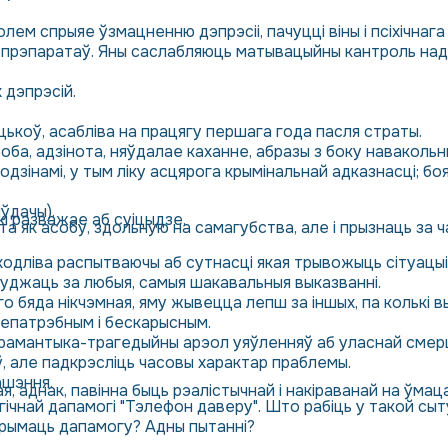
ем спрыяе ўзмацненню дэпрэсіі, пачуцці віны і псіхічнага 
х прэпаратаў. Яны саслабляюць матывацыйны кантроль над
 дэпрэсій.
цькоў, асабліва на працягу першага года пасля страты.
оба, адзінота, няўдалае каханне, абразы з боку наваколь
дзінамі, у тым ліку асцярога крымінальнай адказнасці; боя
яўдачы).
кі разважае аб суіцыдзе.
а як асобу, здольную на самагубства, але і прызнаць за ч
ходліва распытваючы аб сутнасці якая трывожыць сітуацыі
суджаць за любыя, самыя шакавальныя выказванні.
о бяда нікчэмная, яму жывецца лепш за іншых, па колькі вы
епатрэбным і бескарысным.
 рамантыка-трагедыйны арэол уяўленняў аб уласнай смерц
але падкрэсліць часовы характар ​​праблемы.
ашэння.
, аднак, павінна быць рэалістычнай і накіраванай на ўмац
чнай дапамогі "Тэлефон даверу". Што рабіць у такой сытуа
трымаць дапамогу? Адны пытанні?