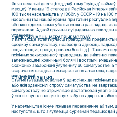
Яшчэ некалькі дзесяцігоддзяў таму "суіцыд" займаў 
месцаў. У канцы 19 стагоддзі Расійская імперыя за
100 тысяч насельніцтва, у 1988г. у СССР - 19 на 100 ты
насельніцтва нашай краіны, пры гэтым рэспубліка вя
сённяшні дзень самагубства можна разглядаць як сл
перажывае. Адной прычыны суіцыдальных паводзін не
установак.
ЭФЕКТЫЎНАСЦЬ МЕРАПРЫЕМСТВАЎ
У кантэксце эфектыўнасці праводзімых прафілакты
сродкаў самагубстваў, неабходна адносіць падыходы
сацыялізацыя, праца, прававы бок і г.д.) . Таксама 
псіхічных захворванняў прыводзяць да зніжэння пака
залежнасцямі, хранічнымі болямі і вострымі эмацыйн
скажоных забабонамі ўяўленняў аб самагубстве, а 
скарачэння шкоднага выкарыстання алкаголю, падры
паводзінамі.
СТЫГМАТЫЗАЦЫЯ
Стыгматызацыя, асабліва ў адносінах да псіхічных р
або якія здзейснілі спробу самагубства, не звярта
самагубстваў не атрымлівае дастатковай увагі з-з
ў многіх супольнасцях існуе табу на адкрытае абме
У насельніцтве існуе ілжывае перакананне аб тым, ш
наступствы, што з'яўляецца сур'ёзнай перашкодай 