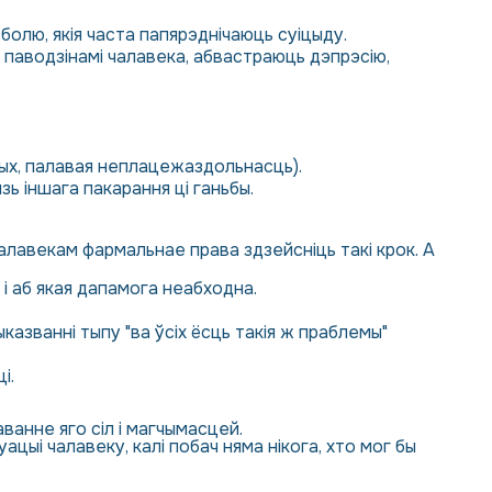
болю, якія часта папярэднічаюць суіцыду.
 паводзінамі чалавека, абвастраюць дэпрэсію,
ных, палавая неплацежаздольнасць).
зь іншага пакарання ці ганьбы.
алавекам фармальнае права здзейсніць такі крок. А
 і аб якая дапамога неабходна.
казванні тыпу "ва ўсіх ёсць такія ж праблемы"
і.
аванне яго сіл і магчымасцей.
цыі чалавеку, калі побач няма нікога, хто мог бы