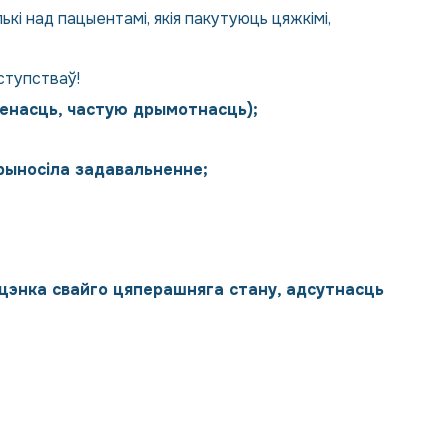
і над пацыентамі, якія пакутуюць цяжкімі,
аступстваў!
ленасць, частую дрымотнасць);
прыносіла задавальненне;
ацэнка свайго цяперашняга стану, адсутнасць