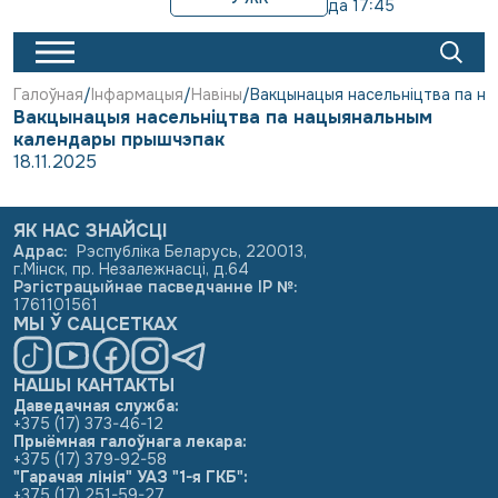
да 17:45
Галоўная
Інфармацыя
Навіны
Вакцынацыя насельніцтва па н
Вакцынацыя насельніцтва па нацыянальным
календары прышчэпак
18.11.2025
ЯК НАС ЗНАЙСЦІ
Адрас
:
Рэспубліка Беларусь, 220013,
г.Мінск, пр. Незалежнасці, д.64
Рэгістрацыйнае пасведчанне ІР №
:
1761101561
МЫ Ў САЦСЕТКАХ
НАШЫ КАНТАКТЫ
Даведачная служба:
+375 (17) 373-46-12
Прыёмная галоўнага лекара:
+375 (17) 379-92-58
"Гарачая лінія" УАЗ "1-я ГКБ":
+375 (17) 251-59-27