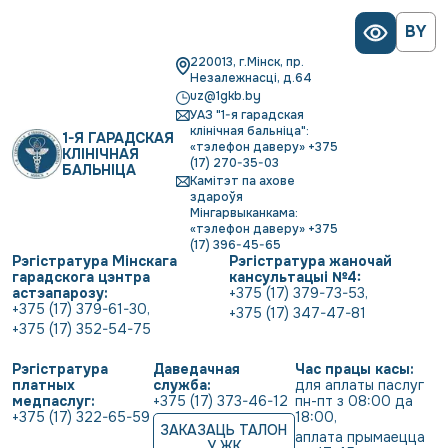
BY
220013, г.Мінск, пр.
Незалежнасці, д.64
uz@1gkb.by
УАЗ "1-я гарадская
клінічная бальніца":
1-Я ГАРАДСКАЯ
«тэлефон даверу» +375
КЛІНІЧНАЯ
(17) 270-35-03
БАЛЬНІЦА
Камітэт па ахове
здароўя
Мінгарвыканкама:
«тэлефон даверу» +375
(17) 396-45-65
Рэгістратура Мінскага
Рэгістратура жаночай
гарадскога цэнтра
кансультацыі №4:
астэапарозу:
+375 (17) 379-73-53
,
+375 (17) 379-61-30
,
+375 (17) 347-47-81
+375 (17) 352-54-75
Рэгістратура
Даведачная
Час працы касы:
платных
служба:
для аплаты паслуг 
медпаслуг:
+375 (17) 373-46-12
пн-пт з 08:00 да 
+375 (17) 322-65-59
18:00
,
ЗАКАЗАЦЬ ТАЛОН
аплата прымаецца 
У ЖК