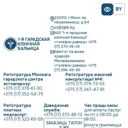
BY
220013, г.Мінск, пр.
Незалежнасці, д.64
uz@1gkb.by
УАЗ "1-я гарадская
клінічная бальніца":
1-Я ГАРАДСКАЯ
«тэлефон даверу» +375
КЛІНІЧНАЯ
(17) 270-35-03
БАЛЬНІЦА
Камітэт па ахове
здароўя
Мінгарвыканкама:
«тэлефон даверу» +375
(17) 396-45-65
Рэгістратура Мінскага
Рэгістратура жаночай
гарадскога цэнтра
кансультацыі №4:
астэапарозу:
+375 (17) 379-73-53
,
+375 (17) 379-61-30
,
+375 (17) 347-47-81
+375 (17) 352-54-75
Рэгістратура
Даведачная
Час працы касы:
платных
служба:
для аплаты паслуг 
медпаслуг:
+375 (17) 373-46-12
пн-пт з 08:00 да 
+375 (17) 322-65-59
18:00
,
ЗАКАЗАЦЬ ТАЛОН
аплата прымаецца 
У ЖК