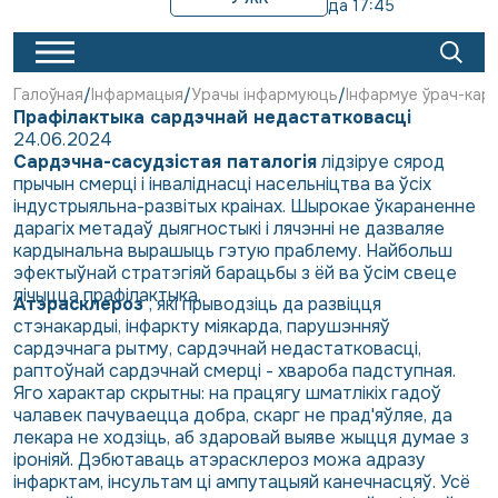
да 17:45
Галоўная
Інфармацыя
Урачы інфармуюць
Інфармуе ўрач-кар
Прафілактыка сардэчнай недастатковасці
24.06.2024
Сардэчна-сасудзістая паталогія
лідзіруе сярод
прычын смерці і інваліднасці насельніцтва ва ўсіх
індустрыяльна-развітых краінах. Шырокае ўкараненне
дарагіх метадаў дыягностыкі і лячэнні не дазваляе
кардынальна вырашыць гэтую праблему. Найбольш
эфектыўнай стратэгіяй барацьбы з ёй ва ўсім свеце
лічыцца прафілактыка.
Атэрасклероз
, які прыводзіць да развіцця
стэнакардыі, інфаркту міякарда, парушэнняў
сардэчнага рытму, сардэчнай недастатковасці,
раптоўнай сардэчнай смерці - хвароба падступная.
Яго характар ​​скрытны: на працягу шматлікіх гадоў
чалавек пачуваецца добра, скарг не прад'яўляе, да
лекара не ходзіць, аб здаровай выяве жыцця думае з
іроніяй. Дэбютаваць атэрасклероз можа адразу
інфарктам, інсультам ці ампутацыяй канечнасцяў. Усё