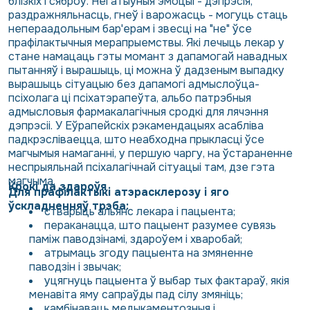
блізкіх і сяброў. Негатыўныя эмоцыі - дэпрэсія,
раздражняльнасць, гнеў і варожасць - могуць стаць
непераадольным бар'ерам і звесці на "не" ўсе
прафілактычныя мерапрыемствы. Які лечыць лекар у
стане намацаць гэты момант з дапамогай навадных
пытанняў і вырашыць, ці можна ў дадзеным выпадку
вырашыць сітуацыю без дапамогі адмыслоўца-
псіхолага ці псіхатэрапеўта, альбо патрэбныя
адмысловыя фармакалагічныя сродкі для лячэння
дэпрэсіі. У Еўрапейскіх рэкамендацыях асабліва
падкрэсліваецца, што неабходна прыкласці ўсе
магчымыя намаганні, у першую чаргу, на ўстараненне
неспрыяльнай псіхалагічнай сітуацыі там, дзе гэта
магчыма.
Крокі да здароўя
Для прафілактыкі атэрасклерозу і яго
ўскладненняў трэба:
стварыць альянс лекара і пацыента;
пераканацца, што пацыент разумее сувязь
паміж паводзінамі, здароўем і хваробай;
атрымаць згоду пацыента на змяненне
паводзін і звычак;
уцягнуць пацыента ў выбар тых фактараў, якія
менавіта яму сапраўды пад сілу змяніць;
камбінаваць медыкаментозныя і