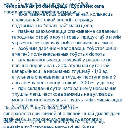
крыві і схільнасць да адукацыі тромбаў.
Генеральныя рэкамендацыі Еўрапейскага
таварыства па прафілактыцы:
ежа павінна быць разнастайнай, колькасць
спажыванай з ежай энергіі - спрыяць
падтрыманню "ідэальнай" масы цела;
павінна заахвочвацца спажыванне садавіны і
гародніны, страў з круп і травы, прадуктаў з нізкім
утрыманнем тлушчаў, рыбы і нішчымнага мяса;
ахоўным дзеяннем валодаюць тоўстая рыба і
амега-3 поліненасычаныя тоўстыя кіслоты;
агульная колькасць тлушчаў у рацыёне не
павінна перавышаць 30% агульнай сутачнай
каларыйнасці, а насычаных тлушчаў - 1/3 ад
агульнага спажыванага тлушчу; паступленне ў
арганізм халестэрыну з ежай - 300 мг у дзень;
пры складанні сутачнага рацыёну насычаныя
тлушчы лепш часткова замяніць на вугляводы;
мона- і поліненасычаныя тлушчы, якія змяшчаюцца
ў гародніне і морапрадуктах.
Пацыенты з гіпертаніяй, дыябетам,
гиперхолестеринемией або любой іншай дысліпідэміі
павінны быць пракансультаваны дыетолагам.
Фізічная актыўнасць. Індывідуальна падабраць
менавіта той узровень нагрузкі, які будзе