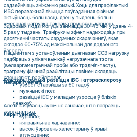
садзейнічаць зніжэнню рызыкі. Хоць для прафілактыкі
ИБС пераважнай лічыцца паўгадзінная фізічная
актыўнасць большасць дзён у тыдзень, больш
умераная нагрузка таксама прыносіць карысць.
Здаровыя людзі могуць займацца 30-45 мін. у дзень 4-
5 раз у тыдзень. Трэніруючы эфект надыходзіць пры
дасягненні частаты сардэчных скарачэнняў, якая
складае 60-75% ад максімальнай для дадзенага
ўзросту.
Пацыентам з устаноўленым дыягназам ССЗ нагрузку
падбіраць з улікам вынікаў нагрузачнага тэста
(велаэргаметрычнай пробы або трэдміл-тэсту),
праграму фізічнай рэабілітацыі павінен складаць
спецыяліст-рэабілітолаг.
Фактары рызыкі развіцця іБС і атэрасклерозу
`Некарыгуемыя:
узрост старэйшы за 60 гадоў;
мужчынскі пол;
развіццё іБС у маладым узросце ў блізкіх
сваякоў.
Але іх наяўнасць зусім не азначае, што паправіць
нічога нельга.
Карыгуемыя:
курэнне;
няправільнае харчаванне;
высокі ўзровень халестэрыну ў крыві;
атлусценне;