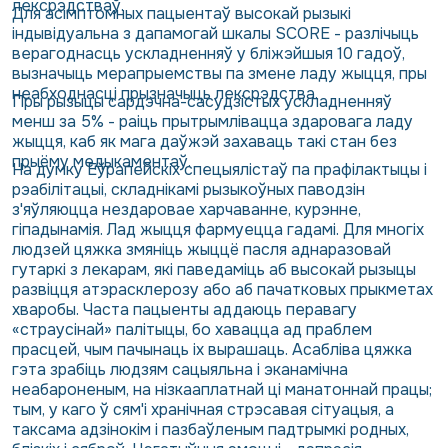
лексрэдстваў.
Для асімптомных пацыентаў высокай рызыкі
індывідуальна з дапамогай шкалы SCORE - разлічыць
верагоднасць ускладненняў у бліжэйшыя 10 гадоў,
вызначыць мерапрыемствы па змене ладу жыцця, пры
неабходнасці прызначыць лексрэдства.
Пры рызыцы сардэчна-сасудзістых ускладненняў
менш за 5% - раіць прытрымлівацца здаровага ладу
жыцця, каб як мага даўжэй захаваць такі стан без
прыёму медыкаментаў.
На думку Еўрапейскіх спецыялістаў па прафілактыцы і
рэабілітацыі, складнікамі рызыкоўных паводзін
з'яўляюцца нездаровае харчаванне, курэнне,
гіпадынамія. Лад жыцця фармуецца гадамі. Для многіх
людзей цяжка змяніць жыццё пасля аднаразовай
гутаркі з лекарам, які паведаміць аб высокай рызыцы
развіцця атэрасклерозу або аб пачатковых прыкметах
хваробы. Часта пацыенты аддаюць перавагу
«страусінай» палітыцы, бо хавацца ад праблем
прасцей, чым пачынаць іх вырашаць. Асабліва цяжка
гэта зрабіць людзям сацыяльна і эканамічна
неабароненым, на нізкааплатнай ці манатоннай працы;
тым, у каго ў сям'і хранічная стрэсавая сітуацыя, а
таксама адзінокім і пазбаўленым падтрымкі родных,