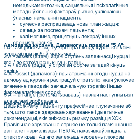
немедыкаментозныя, сацыяльныя і псіхалагічныя
метады ўхілення фактараў рызыкі, уключаючы
ўласныя намаганні пацыента;
сумесна распрацаваць новы план жыцця;
сачыць за поспехамі пацыента;
калі магчыма, прыцягнуць лекараў іншых
спецыяльнасцяў.
Адмова ад курэння. Дапамогуць правілы "5 А":
1 A - ask (распытай): гутары пра шкоду курэння з усімі
курцамі пры любой магчымасці;
2 А - assess (ацані): ацані ступень залежнасці курца і
яго / яе гатоўнасць кінуць паліць;
3 А - advise (рада): у строгай форме загадай кінуць
паліць;
4 А - assist (дапамога): пры атрыманні згоды курца на
адмову ад курэння распрацуй стратэгію, якая ўключае
змяненне паводзін, замяшчальную тэрапію і іншыя
фармакалагічныя сродкі;
5 A — arrange (сістэматызаваць): назнач наступны візіт
для ацэнкі зробленага.
Рэжым харчавання.
Даць кожнаму пацыенту прафесійнае тлумачэнне аб
тым, што такое здаровае харчаванне і дыетычныя
рэкамендацыі, якія зніжаюць рызыку развіцця ХСК.
Правільнае харчаванне спрыяе не толькі памяншэнню
вагі, але і нармалізацыі ПЕКЛА, паказчыкаў ліпіднага
спектру крыві. Ад яго залежыць узровень глюкозы