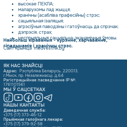
высокае ПЕКЛА;
маларухомы лад жыцця;
хранічны (асабліва прафесійны) стрэс;
сацыяльная ізаляцыя;
агрэсіўныя паводзіны і гатоўнасць да спрэчак;
дэпрэсія, страх;
неспрыяльныя сацыяльна-эканамічныя ўмовы.
Найбольш кіраваныя - курэнне, харчаванне,
гіпадынамія і хранічны стрэс.
Сайт крыніца
medvestnik.by
ЯК НАС ЗНАЙСЦІ
Адрас
:
Рэспубліка Беларусь, 220013,
г.Мінск, пр. Незалежнасці, д.64
Рэгістрацыйнае пасведчанне ІР №
:
1761101561
МЫ Ў САЦСЕТКАХ
НАШЫ КАНТАКТЫ
Даведачная служба:
+375 (17) 373-46-12
Прыёмная галоўнага лекара:
+375 (17) 379-92-58