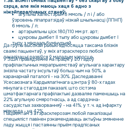
т.зв. асімптомных пацыентаў - без скаргаў з боку
сэрца, але якія маюць хаця б адно з
ніжэйпералічаных станаў:
агульны халестэрын 8 ммоль / л і / або
ўзровень ліпапратэідаў нізкай шчыльнасці (ЛПНП)
6 ммоль / л;
артэрыяльны ціск 180/110 мм рт. арт;
цукровы дыябет II тыпу або цукровы дыябет I
тыпу з мікраальбумінурыяй.
Да групы высокай рызыкі адносяцца таксама блізкія
сваякі пацыентаў, у якіх атэрасклероз любой
лакалізацыі развіўся ў маладым узросце.
У ЗША правядзенне на працягу 20 гадоў
прафілактычных мерапрыемстваў агульнага характару
знізіла частату інсультаў больш чым на 50%, а
каранарнай паталогіі - на 30%. Даследаванні
Усесаюзнага Кардыялагічнага цэнтра ў 80-х гадах
мінулага стагоддзя паказалі, што сістэма
шматфактарнага прафілактыкі дазваляе паменшыць на
22% агульную смяротнасць, а ад сардэчна-
сасудзістых захворванняў - на 41%, у т. ч. ад інфаркту
міякарда - на 42%.
Пацыентам з атэрасклерозам любой лакалізацыі
спецыяліст павінен рэкамендаваць актыўны змяненне
ладу жыцця і пастаянны прыём прадпісаных