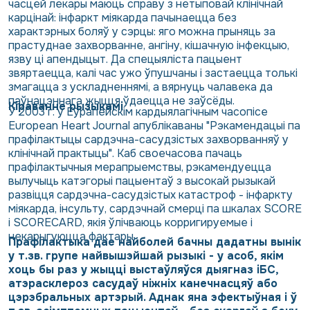
часцей лекары маюць справу з нетыповай клінічнай
карцінай: інфаркт міякарда пачынаецца без
характэрных боляў у сэрцы: яго можна прыняць за
прастуднае захворванне, ангіну, кішачную інфекцыю,
язву ці апендыцыт. Да спецыяліста пацыент
звяртаецца, калі час ужо ўпушчаны і застаецца толькі
змагацца з ускладненнямі, а вярнуць чалавека да
паўнацэннага жыцця ўдаецца не заўсёды.
Кіраванне рызыкамі
У 2003 г. у Еўрапейскім кардыялагічным часопісе
European Heart Journal апублікаваны "Рэкамендацыі па
прафілактыцы сардэчна-сасудзістых захворванняў у
клінічнай практыцы". Каб своечасова пачаць
прафілактычныя мерапрыемствы, рэкамендуецца
вылучыць катэгорыі пацыентаў з высокай рызыкай
развіцця сардэчна-сасудзістых катастроф - інфаркту
міякарда, інсульту, сардэчнай смерці па шкалах SCORE
і SCORECARD, якія ўлічваюць корригируемые і
некарыгуюцца фактары.
Прафілактыка дае найболей бачны дадатны вынік
у т.зв. групе найвышэйшай рызыкі - у асоб, якім
хоць бы раз у жыцці выстаўляўся дыягназ іБС,
атэрасклероз сасудаў ніжніх канечнасцяў або
цэрэбральных артэрый. Аднак яна эфектыўная і ў