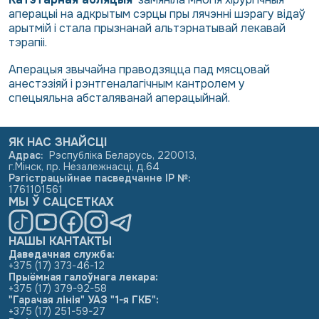
аперацыі на адкрытым сэрцы пры лячэнні шэрагу відаў
арытмій і стала прызнанай альтэрнатывай лекавай
тэрапіі.
Аперацыя звычайна праводзяцца пад мясцовай
анестэзіяй і рэнтгеналагічным кантролем у
спецыяльна абсталяванай аперацыйнай.
ЯК НАС ЗНАЙСЦІ
Адрас
:
Рэспубліка Беларусь, 220013,
г.Мінск, пр. Незалежнасці, д.64
Рэгістрацыйнае пасведчанне ІР №
:
1761101561
МЫ Ў САЦСЕТКАХ
НАШЫ КАНТАКТЫ
Даведачная служба:
+375 (17) 373-46-12
Прыёмная галоўнага лекара:
+375 (17) 379-92-58
"Гарачая лінія" УАЗ "1-я ГКБ":
+375 (17) 251-59-27