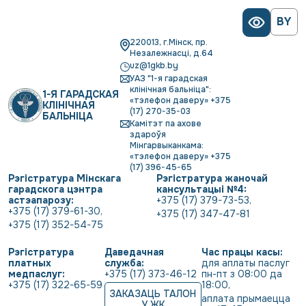
BY
220013, г.Мінск, пр.
Незалежнасці, д.64
uz@1gkb.by
УАЗ "1-я гарадская
клінічная бальніца":
1-Я ГАРАДСКАЯ
«тэлефон даверу» +375
КЛІНІЧНАЯ
(17) 270-35-03
БАЛЬНІЦА
Камітэт па ахове
здароўя
Мінгарвыканкама:
«тэлефон даверу» +375
(17) 396-45-65
Рэгістратура Мінскага
Рэгістратура жаночай
гарадскога цэнтра
кансультацыі №4:
астэапарозу:
+375 (17) 379-73-53
,
+375 (17) 379-61-30
,
+375 (17) 347-47-81
+375 (17) 352-54-75
Рэгістратура
Даведачная
Час працы касы:
платных
служба:
для аплаты паслуг 
медпаслуг:
+375 (17) 373-46-12
пн-пт з 08:00 да 
+375 (17) 322-65-59
18:00
,
ЗАКАЗАЦЬ ТАЛОН
аплата прымаецца 
У ЖК