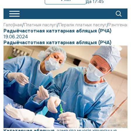
да 17:45
Галоўная
Платныя паслугі
Пералік платных паслуг
Рэнтгенаэн
Радыёчастотная катэтарная абляцыя (РЧА)
19.06.2024
Радыёчастотная катэтарная абляцыя (РЧА)
Катэтарная абляцыя
замяніла многія хірургічныя