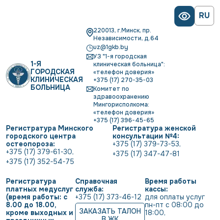
RU
220013, г.Минск, пр.
Независимости, д.64
uz@1gkb.by
УЗ "1-я городская
1-Я
клиническая больница":
ГОРОДСКАЯ
«телефон доверия»
КЛИНИЧЕСКАЯ
+375 (17) 270-35-03
БОЛЬНИЦА
Комитет по
здравоохранению
Мингорисполкома:
«телефон доверия»
+375 (17) 396-45-65
Регистратура Минского
Регистратура женской
городского центра
консультации №4:
остеопороза:
+375 (17) 379-73-53
,
+375 (17) 379-61-30
,
+375 (17) 347-47-81
+375 (17) 352-54-75
Регистратура
Справочная
Время работы
платных медуслуг
служба:
кассы:
(время работы: с
+375 (17) 373-46-12
для оплаты услуг           
8.00 до 18.00,
пн-пт с 08:00 до 
ЗАКАЗАТЬ ТАЛОН
кроме выходных и
18:00
,
В ЖК