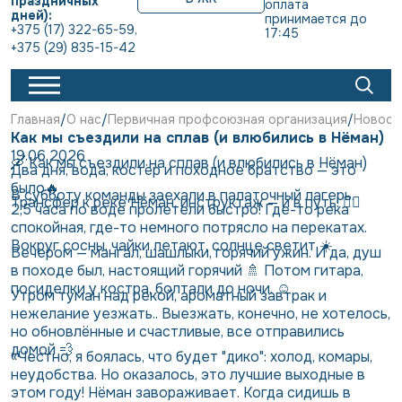
праздничных
оплата 
дней):
принимается до 
+375 (17) 322-65-59
,
17:45
+375 (29) 835-15-42
Главная
О нас
Первичная профсоюзная организация
Новост
Как мы съездили на сплав (и влюбились в Нёман)
19.06.2026
🛶 Как мы съездили на сплав (и влюбились в Нёман)
Два дня, вода, костёр и походное братство — это
было🔥
В субботу команды заехали в палаточный лагерь.
Трансфер к реке Нёман, инструктаж — и в путь! 🚣‍♂️
2,5 часа по воде пролетели быстро! Где-то река
спокойная, где-то немного потрясло на перекатах.
Вокруг сосны, чайки летают, солнце светит ☀️
Вечером — мангал, шашлыки, горячий ужин. И да, душ
в походе был, настоящий горячий 🚿 Потом гитара,
посиделки у костра, болтали до ночи. ☺️
Утром туман над рекой, ароматный завтрак и
нежелание уезжать.. Выезжать, конечно, не хотелось,
но обновлённые и счастливые, все отправились
домой 💨
«Честно, я боялась, что будет "дико": холод, комары,
неудобства. Но оказалось, это лучшие выходные в
этом году! Нёман завораживает. Когда сидишь в