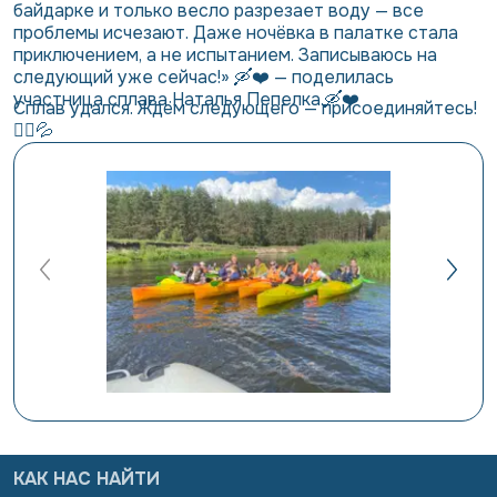
байдарке и только весло разрезает воду — все
проблемы исчезают. Даже ночёвка в палатке стала
приключением, а не испытанием. Записываюсь на
следующий уже сейчас!» 🛶❤️ — поделилась
участница сплава Наталья Пепелка.🛶❤️
Сплав удался. Ждём следующего — присоединяйтесь!
🚣‍♀️💦
КАК НАС НАЙТИ