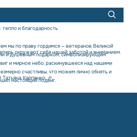
: тепло и благодарность
кем мы по праву гордимся — ветеранов Великой
теперь окружают себя нашей заботой и вниманием.
ами и душевным подарком, символизирующим
виг и мирное небо, раскинувшееся над нашими
безмерно счастливы, что можем лично обнять и
 Татьяна Карпенко. 🎉
ршил настоящий подвиг.