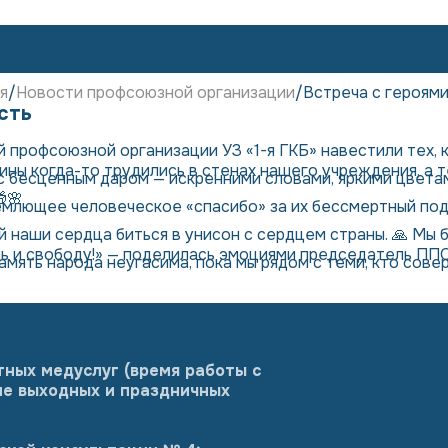
я
Новости профсоюзной организации
Встреча с героями
сть
профсоюзной организации УЗ «1-я ГКБ» навестили тех, 
ны когда-то трудились в стенах нашего учреждения, а 
с бесценным даром — искренними словами, яркими цвет
🌸
емлющее человеческое «спасибо» за их бессмертный под
 наши сердца биться в унисон с сердцем страны. 🙏 Мы 
нь и свободу!» — поделилась эмоциями председатель ППО
амять народа неугасима, пока мы рядом с теми, кто сове
тных медуслуг (время работы с
оме выходных и праздничных