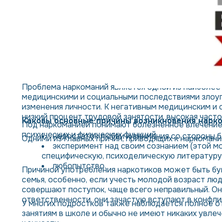
Проблема наркоманий является одной из наиболее 
медицинскими и социальными последствиями злоуп
изменения личности. К негативным медицинским и 
низкий процент трудовой занятости, высокая част
Каковы основные причины возникновения нарк
Под наркоманией понимают болезненное влечение
психических и физических функций.
недостаток любви и внимания со стороны б
Одними из главных причин, приводящих к наркомани
эксперимент над своим сознанием (этой м
специфическую, психоделическую литературу,
любопытство.
Причиной употребления наркотиков может быть бу
семья, особенно, если учесть молодой возраст лю
совершают поступок, чаще всего неправильный. Он
ответственности, они зачастую вступают в конфлик
У многих подростков также наблюдается полное от
занятиям в школе и обычно не имеют никаких увле