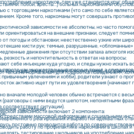
употребления наркотиков, тем уже становится круг обще
твиями: побои, аресты…) больных наркоманиями обуслов
зью с торговцами наркотиками (что само по себе являет
ением. Кроме того, наркоманы могут совершать противоп
ркотической зависимости не абсолютны, но часто помог
и ориентироваться на внешние признаки, следует помнит
о от погоды и обстановки; неестественно узкие или шир
, отекшие кисти рук; темные, разрушенные, «обломанные» 
амедленные движения при отсутствии запаха алкоголя изо
 резкость и непочтительность в ответах на вопросы;
ают себе инъекции куда угодно, и следы нужно искать во
е просто как множественные красные точки, а сливаются
но, без ухудшения отношений с родителями), сопровож
т «вполне нормальным для подростка поведением», хотя 
 к привычным увлечениям и хобби), родители узнают о пр
осток активно ищет пути их удовлетворения (начинают 
но вначале молодой человек обычно встречается с весь
 (разговоры с ними ведутся шепотом, непонятными фраза
е соответствует ситуации).
анения наркомании
ческой зависимости включает 2 компонента:
ов;
ую средствами массовой информации и социальными инс
оевременного реагирования и выработки адекватных отв
русь постоянно проводится работа по совершенствован
оводить работу по профилактике наркомании в школах и 
недрять тестирование школьников на употребление нарк