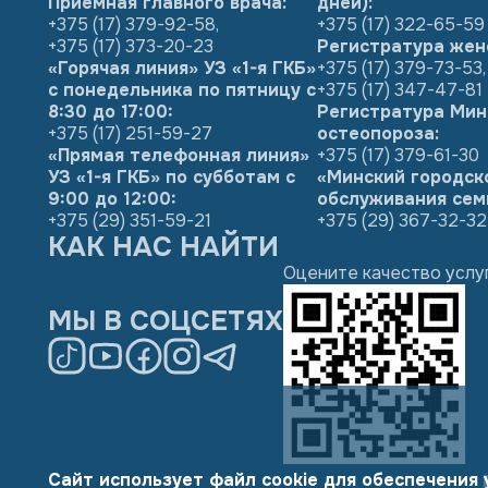
Приемная главного врача:
дней):
+375 (17) 379-92-58
,
+375 (17) 322-65-59
+375 (17) 373-20-23
Регистратура жен
«Горячая линия» УЗ «1-я ГКБ»
+375 (17) 379-73-53
,
с понедельника по пятницу с
+375 (17) 347-47-81
8:30 до 17:00:
Регистратура Мин
+375 (17) 251-59-27
остеопороза:
«Прямая телефонная линия»
+375 (17) 379-61-30
УЗ «1-я ГКБ» по субботам с
«Минский городск
9:00 до 12:00:
обслуживания сем
+375 (29) 351-59-21
+375 (29) 367-32-32
КАК НАС НАЙТИ
Оцените качество услу
МЫ В СОЦСЕТЯХ
Сайт использует файл cookie для обеспечения