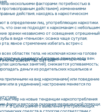
ния.
лена несколькими факторами: потребностью в
ся противоправным действием), изменениями
равные действия, находясь в наркотическом
ают в определении лиц, употребляющих наркотики.
ь, что они не подходят к наркоманам с небольшим
окие зрачки независимо от освещения; отрешенный
зубы в виде «пеньков»; осанка чаще сутулая;
 рта; явное стремление избегать встреч с
 всех областях тела, не исключая кожи на голове
 в плотные синевато-багровые тяжи по ходу вен.
дающаяся учащением и увеличением времени
это не совсем так. Вот они:
огулах школьных занятий), снижается успеваемость;
пропадать деньги из родительских кошельков и
ма приличными на вид наркоманами) или поведение
ми или в уединении); настроение меняется по
титутами.
етных мер на новые тенденции наркопотребления
ию форм и методов оказания медицинской помощи.
ПТУ. В целях раннего выявления употребляющих
отических средств в строгом соответствии с