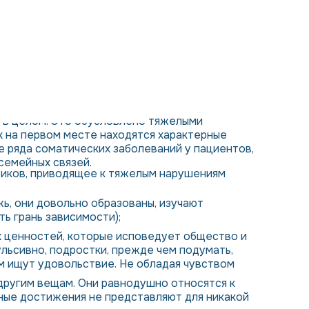
а в целом. Это обусловлено тяжелыми
 на первом месте находятся характерные
е ряда соматических заболеваний у пациентов,
семейных связей.
тиков, приводящее к тяжелым нарушениям
ь, они довольно образованы, изучают
ь грань зависимости);
х ценностей, которые исповедует общество и
ульсивно, подростки, прежде чем подумать,
ем ищут удовольствие. Не обладая чувством
 другим вещам. Они равнодушно относятся к
чные достижения не представляют для никакой