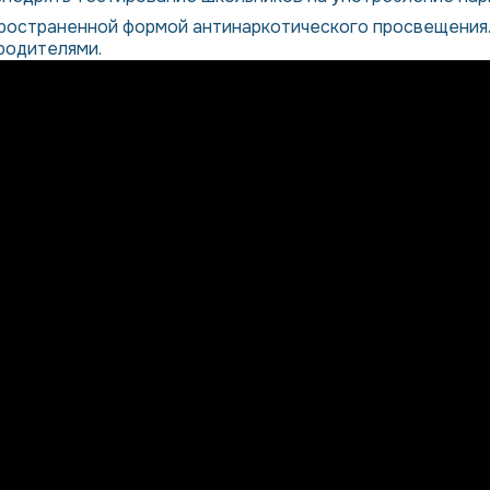
остраненной формой антинаркотического просвещения. 
 родителями.