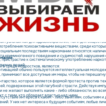
актуальных как для здравоохранения, так и для обществ
отребления психоактивными веществами, среди которых
социальным последствиям наркомании относятся: наличи
ота криминогенного поведения и судимостей, нарушения 
омании
, пристрастие к систематическому употреблению нарко
лизких людей;
и в среде подростков, являются:
отивацией обычно пользуется интеллектуальная молодеж
 принимают все доступные им меры, чтобы не перешагнут
нтарство, которое является формой протеста против те
дей, подверженных этой пагубной страсти. Действуя имп
и не желают выполнять какие - либо обязанности, во вс
т с теми, кто обладает властью над ними.
сутствие интереса к каким - либо занятиям, событиям и
чений. У них нет интереса к будущим событиям, любые ли