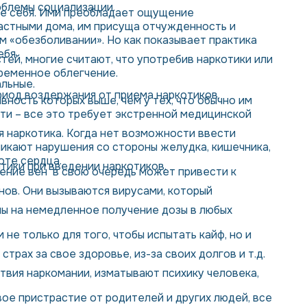
облемы социализации.
чше себя. Ими преобладает ощущение
частными дома, им присуща отчужденность и
м «обезболивании». Но как показывает практика
ебя.
тей, многие считают, что употребив наркотики или
временное облегчение.
альные.
риод воздержания от приема наркотиков.
вность которых выше, чем у тех, что обычно им
сти – все это требует экстренной медицинской
я наркотика. Когда нет возможности ввести
икают нарушения со стороны желудка, кишечника,
оте сердца.
тики при введении наркотиков.
ление вен в свою очередь может привести к
нов. Они вызываются вирусами, который
ны на немедленное получение дозы в любых
не только для того, чтобы испытать кайф, но и
рах за свое здоровье, из-за своих долгов и т.д.
твия наркомании, изматывают психику человека,
ое пристрастие от родителей и других людей, все