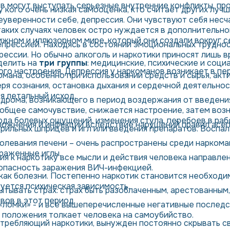
в могут выступать серьезные внутренние конфликты, пр
у кого очень низкая самооценка, кто считает других лу
 неуверенности себе, депрессия. Они чувствуют себя нес
таких случаях человек остро нуждается в дополнительно
ижном и иллюзорном мире, который они создали вокруг с
епрессией. Находясь в состоянии эмоциональных труднос
рессии. Но обычно алкоголь и наркотики приносят лишь 
делить на
три группы
:
медицинские, психические и соци
ого настроения. Депрессия у наркоманов возникает в пе
мана, особенно при использовании средств и сырья, акти
ря сознания, остановка дыхания и сердечной деятельно
я летальный исход.
ндрома, возникающего в период воздержания от введени
 общее самочувствие, снижается настроение, затем возн
да болевых ощущений, изменения стула, перебоев в раб
ложнения и инфекции вследствие нарушений правил асеп
рильных шприцев и игл или введения препаратов. Воспа
олевания печени – очень распространены среди наркома
раженные иглы.
я к наркотику все мысли и действия человека направле
 опасность заражения ВИЧ-инфекцией.
как болезни. Постепенно наркотик становится необходим 
уется психическая зависимость.
вать страх: страх быть разоблаченным, арестованным, ст
вов в этот период.
 «ломки» - и все вышеперечисленные негативные последс
 положения толкает человека на самоубийство.
отребляющий наркотики, вынужден постоянно скрывать св