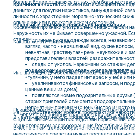
более и более отдаляясь от них. Чем больше стаж 
Криминогенность
(со всеми вытекающими последс
деньгах для покупки наркотиков, вынужденной свя
личности с характерным морально-этическим сниж
опьянении или в психотическом состоянии.
Начальные признаки появления наркомании
Косвенные признаки употребления наркотиков и на
Наружность их не бывает совершенно ужасной. Есл
стажем.
длинные рукава одежды всегда, независим
Каковы же эти признаки:
взгляд; часто - неряшливый вид, сухие волосы
невнятная, «растянутая» речь; неуклюжие и з
представителями властей; раздражительность,
следы от уколов. Наркоманы со стажем дел
под волосами, часто следы уколов выглядят н
нарастающая скрытность ребенка (возмож
Иногда общие для всех наркотиков признаки считаю
«гуляний», у него падает интерес к учебе или
увеличиваются финансовые запросы, и подр
ценные вещи из дома);
появляются новые подозрительные друзья (
старых приятелей становится подозрительным
непонятным причинам (очень быстро и часто н
Принимаемые меры по предупреждению распростр
На государственном уровне профилактика наркоти
1 - меры по ограничению распространения наркотик
2 - антинаркотическую пропаганду, обеспечиваем
С целью минимизации последствий наркомании, св
Министерством здравоохранения Республики Бела
Вместе с тем, целесообразно последовательно пр
наркотические средства нужно последовательно в