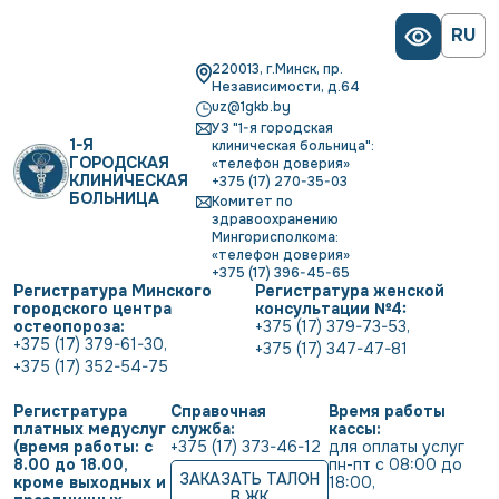
RU
220013, г.Минск, пр.
Независимости, д.64
uz@1gkb.by
УЗ "1-я городская
1-Я
клиническая больница":
ГОРОДСКАЯ
«телефон доверия»
КЛИНИЧЕСКАЯ
+375 (17) 270-35-03
БОЛЬНИЦА
Комитет по
здравоохранению
Мингорисполкома:
«телефон доверия»
+375 (17) 396-45-65
Регистратура Минского
Регистратура женской
городского центра
консультации №4:
остеопороза:
+375 (17) 379-73-53
,
+375 (17) 379-61-30
,
+375 (17) 347-47-81
+375 (17) 352-54-75
Регистратура
Справочная
Время работы
платных медуслуг
служба:
кассы:
(время работы: с
+375 (17) 373-46-12
для оплаты услуг           
8.00 до 18.00,
пн-пт с 08:00 до 
ЗАКАЗАТЬ ТАЛОН
кроме выходных и
18:00
,
В ЖК