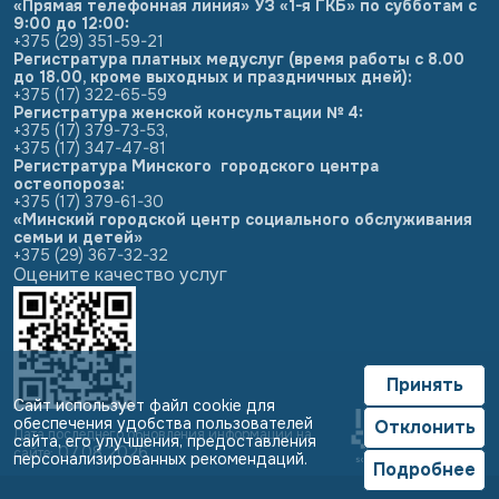
«Прямая телефонная линия» УЗ «1-я ГКБ» по субботам с
9:00 до 12:00:
+375 (29) 351-59-21
Регистратура платных медуслуг (время работы с 8.00
до 18.00, кроме выходных и праздничных дней):
+375 (17) 322-65-59
Регистратура женской консультации № 4:
+375 (17) 379-73-53
,
+375 (17) 347-47-81
Регистратура Минского городского центра
остеопороза:
+375 (17) 379-61-30
«Минский городской центр социального обслуживания
семьи и детей»
+375 (29) 367-32-32
Оцените качество услуг
Принять
Сайт использует файл cookie для
обеспечения удобства пользователей
Отклонить
Дата последнего обновления информации на
сайта, его улучшения, предоставления
07.08.2026
сайте:
персонализированных рекомендаций.
Подробнее