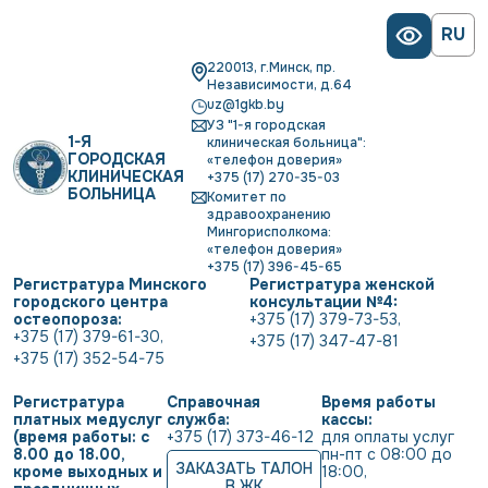
RU
220013, г.Минск, пр.
Независимости, д.64
uz@1gkb.by
УЗ "1-я городская
1-Я
клиническая больница":
ГОРОДСКАЯ
«телефон доверия»
КЛИНИЧЕСКАЯ
+375 (17) 270-35-03
БОЛЬНИЦА
Комитет по
здравоохранению
Мингорисполкома:
«телефон доверия»
+375 (17) 396-45-65
Регистратура Минского
Регистратура женской
городского центра
консультации №4:
остеопороза:
+375 (17) 379-73-53
,
+375 (17) 379-61-30
,
+375 (17) 347-47-81
+375 (17) 352-54-75
Регистратура
Справочная
Время работы
платных медуслуг
служба:
кассы:
(время работы: с
+375 (17) 373-46-12
для оплаты услуг           
8.00 до 18.00,
пн-пт с 08:00 до 
ЗАКАЗАТЬ ТАЛОН
кроме выходных и
18:00
,
В ЖК