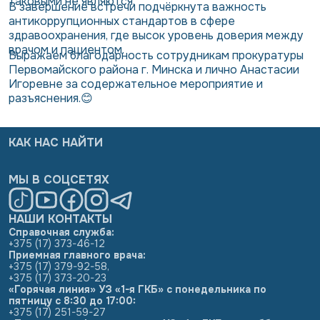
таковыми не являются.
В завершение встречи подчёркнута важность
антикоррупционных стандартов в сфере
здравоохранения, где высок уровень доверия между
врачом и пациентом.
Выражаем благодарность сотрудникам прокуратуры
Первомайского района г. Минска и лично Анастасии
Игоревне за содержательное мероприятие и
разъяснения.😊
КАК НАС НАЙТИ
МЫ В СОЦСЕТЯХ
НАШИ КОНТАКТЫ
Справочная служба:
+375 (17) 373-46-12
Приемная главного врача:
+375 (17) 379-92-58
,
+375 (17) 373-20-23
«Горячая линия» УЗ «1-я ГКБ» с понедельника по
пятницу с 8:30 до 17:00:
+375 (17) 251-59-27