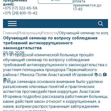
праздничных
оплата 
дней):
принимается до 
+375 (17) 322-65-59
,
17:45
+375 (29) 835-15-42
Главная
Информация
Новости
Обучающий семинар по вопро
Обучающий семинар по вопросу соблюдения
требований антикоррупционного
законодательства
05.06.2026
В 1-й городской клинической больнице прошёл
обучающий семинар по вопросу соблюдения
требований антикоррупционного законодательства с
участием помощника прокурора Первомайского
района г.Минска Поляк Анастасией Игоревной 📚⚖️ 🏥
📚⚖️
В ходе семинара основное внимание было уделено
разъяснению ключевых понятий и практических
аспектов противодействия коррупции. Анастасия
Игоревна подробно рассказала работникам больницы,
какие действия закон относит к коррупционным, а
какие, вопреки распространенным заблуждениям,