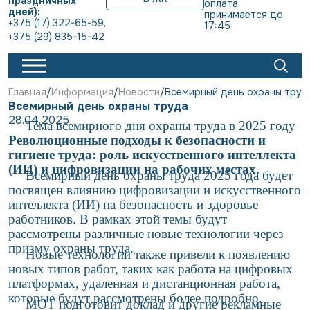
праздничных
оплата 
дней):
принимается до 
+375 (17) 322-65-59
,
17:45
+375 (29) 835-15-42
Главная
Информация
Новости
Всемирный день охраны труд
Всемирный день охраны труда
28.04.2025
Тема всемирного дня охраны труда в 2025 году
Революционные подходы к безопасности и
гигиене труда: роль искусственного интеллекта
(ИИ) и цифровизации на рабочих местах.
Всемирный день охраны труда 2025 года будет
посвящен влиянию цифровизации и искусственного
интеллекта (ИИ) на безопасность и здоровье
работников. В рамках этой темы будут
рассмотрены различные новые технологии через
призму охраны труда.
Новые технологии также привели к появлению
новых типов работ, таких как работа на цифровых
платформах, удаленная и дистанционная работа,
которые будут рассмотрены более подробно.
МОТ подготовит доклад и другие рекламные