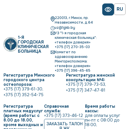
RU
220013, г.Минск, пр.
Независимости, д.64
uz@1gkb.by
УЗ "1-я городская
1-Я
клиническая больница":
ГОРОДСКАЯ
«телефон доверия»
КЛИНИЧЕСКАЯ
+375 (17) 270-35-03
БОЛЬНИЦА
Комитет по
здравоохранению
Мингорисполкома:
«телефон доверия»
+375 (17) 396-45-65
Регистратура Минского
Регистратура женской
городского центра
консультации №4:
остеопороза:
+375 (17) 379-73-53
,
+375 (17) 379-61-30
,
+375 (17) 347-47-81
+375 (17) 352-54-75
Регистратура
Справочная
Время работы
платных медуслуг
служба:
кассы:
(время работы: с
+375 (17) 373-46-12
для оплаты услуг           
8.00 до 18.00,
пн-пт с 08:00 до 
ЗАКАЗАТЬ ТАЛОН
кроме выходных и
18:00
,
В ЖК