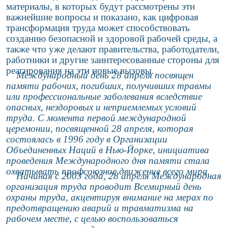
материалы, в которых будут рассмотрены эти
важнейшие вопросы и показано, как цифровая
трансформация труда может способствовать
созданию безопасной и здоровой рабочей среды, а
также что уже делают правительства, работодатели,
работники и другие заинтересованные стороны для
реагирования на эти новые вызовы.
Международный день 28 апреля посвящен
памяти рабочих, погибших, получивших травмы
или профессиональные заболевания вследствие
опасных, нездоровых и неприемлемых условий
труда. С момента первой международной
церемонии, посвященной 28 апреля, которая
состоялась в 1996 году в Организации
Объединенных Наций в Нью-Йорке, инициатива
проведения Международного дня памяти стала
охватывать профсоюзное движение всего мира.
Начиная с 2003 года, 28 апреля Международная
организация труда проводит Всемирный день
охраны труда, акцентируя внимание на мерах по
предотвращению аварий и травматизма на
рабочем месте, с целью воспользоваться