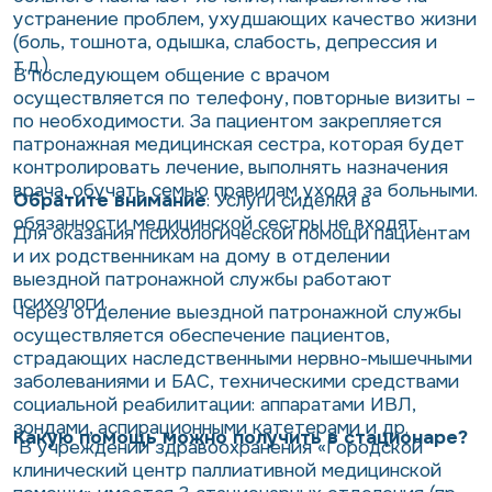
устранение проблем, ухудшающих качество жизни
(боль, тошнота, одышка, слабость, депрессия и
т.д.).
В последующем общение с врачом
осуществляется по телефону, повторные визиты –
по необходимости. За пациентом закрепляется
патронажная медицинская сестра, которая будет
контролировать лечение, выполнять назначения
врача, обучать семью правилам ухода за больными.
Обратите внимание
:
Услуги сиделки в
обязанности медицинской сестры не входят.
Для оказания психологической помощи пациентам
и их родственникам на дому в отделении
выездной патронажной службы работают
психологи.
Через отделение выездной патронажной службы
осуществляется обеспечение пациентов,
страдающих наследственными нервно-мышечными
заболеваниями и БАС, техническими средствами
социальной реабилитации: аппаратами ИВЛ,
зондами, аспирационными катетерами и др.
Какую помощь можно получить в стационаре?
В учреждении здравоохранения «Городской
клинический центр паллиативной медицинской