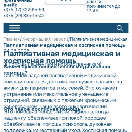
праздничных
оплата 
дней):
принимается до 
+375 (17) 322-65-59
,
17:45
+375 (29) 835-15-42
Главная
Информация
Новости
Паллиативная медицинская и
Паллиативная медицинская и хосписная помощь
04.06.2026
Паллиативная медицинская и
хосписная помощь
(в помощь пациентам и их родственникам)
Зачем нужна паллиативная медицинская
помощь?
Основной задачей паллиативной медицинской
помощи является достижение лучшего качества
жизни для пациентов и их семей. Это означает
устранение или максимальное уменьшение
страданий, связанных с тяжелым хроническим
заболеванием, чаще всего онкологическим.
Что такое хосписная помощь?
Это помощь в конце жизни пациента, когда
пациенту обеспечивается покой, хорошее
обезболивание, помощь психолога, духовная
поддержка, качественный уход. Хосписная помощь