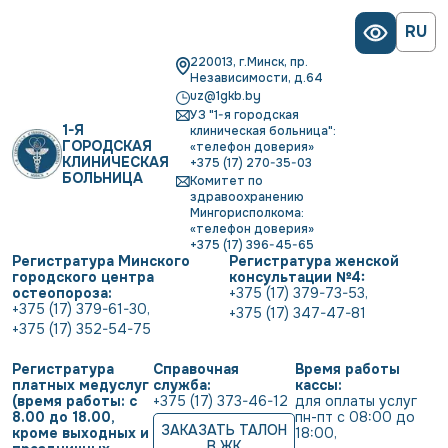
RU
220013, г.Минск, пр.
Независимости, д.64
uz@1gkb.by
УЗ "1-я городская
1-Я
клиническая больница":
ГОРОДСКАЯ
«телефон доверия»
КЛИНИЧЕСКАЯ
+375 (17) 270-35-03
БОЛЬНИЦА
Комитет по
здравоохранению
Мингорисполкома:
«телефон доверия»
+375 (17) 396-45-65
Регистратура Минского
Регистратура женской
городского центра
консультации №4:
остеопороза:
+375 (17) 379-73-53
,
+375 (17) 379-61-30
,
+375 (17) 347-47-81
+375 (17) 352-54-75
Регистратура
Справочная
Время работы
платных медуслуг
служба:
кассы:
(время работы: с
+375 (17) 373-46-12
для оплаты услуг           
8.00 до 18.00,
пн-пт с 08:00 до 
ЗАКАЗАТЬ ТАЛОН
кроме выходных и
18:00
,
В ЖК