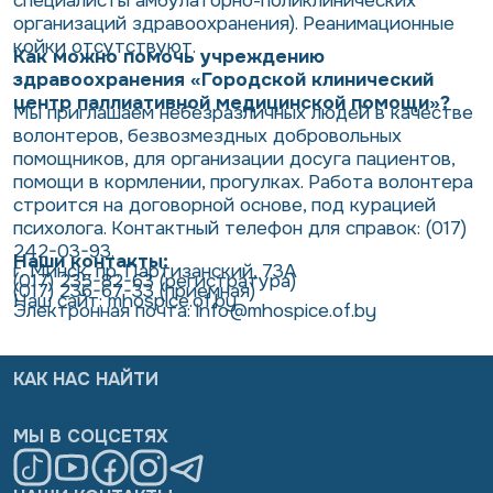
специалисты амбулаторно-поликлинических
организаций здравоохранения). Реанимационные
койки отсутствуют.
Как можно помочь учреждению
здравоохранения «Городской клинический
центр паллиативной медицинской помощи»?
Мы приглашаем небезразличных людей в качестве
волонтеров, безвозмездных добровольных
помощников, для организации досуга пациентов,
помощи в кормлении, прогулках. Работа волонтера
строится на договорной основе, под курацией
психолога. Контактный телефон для справок: (017)
242-03-93.
Наши контакты:
г. Минск, пр. Партизанский, 73А
(017) 235-82-63 (регистратура)
(017) 236-67-33 (приемная)
Наш сайт:
mhospice
.
of
.
by
Электронная почта:
info
@
mhospice
.
of
.
by
КАК НАС НАЙТИ
МЫ В СОЦСЕТЯХ