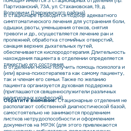
помощи» имеется 3 стационарных отделения (пр.
Партизанский, 73А, ул. Стахановская, 19, д.
Волковичи Дзержинского района).
В стационаре проводится подбор адекватного
симптоматического лечения для устранения боли,
одышки, рвоты, уменьшения отеков, снятия
тревоги и др., осуществляется лечение ран и
пролежней, обработка стомийных отверстий,
санация верхних дыхательных путей,
обеспечивается кислородотерапия. Длительность
нахождения пациента в отделении определяется
тяжестью его состояния.
В отделении можно получить помощь психолога и
(или) врача-психотерапевта как самому пациенту,
так и членам его семьи.
Также по желанию
пациента организуется духовная поддержка
(приглашаются
священнослужители различных
религиозных конфессий).
Обратите внимание:
Стационарные отделения не
располагают собственной диагностической базой,
самостоятельно не занимаются продлением
листков нетрудоспособности и оформлением
документов на МРЭК (для этого привлекаются