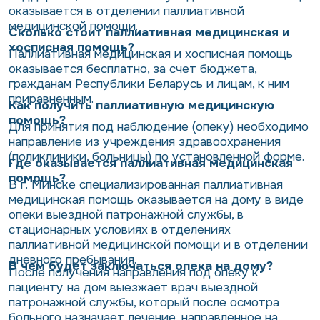
оказывается в отделении паллиативной
медицинской помощи.
Сколько стоит
паллиативная медицинская и
хосписная помощь?
Паллиативная медицинская и хосписная помощь
оказывается бесплатно, за счет бюджета,
гражданам Республики Беларусь и лицам, к ним
приравненным.
Как получить паллиативную медицинскую
помощь?
Для принятия под наблюдение (опеку) необходимо
направление из учреждения здравоохранения
(поликлиники, больницы) по установленной форме.
Где оказывается паллиативная медицинская
помощь?
В г. Минске специализированная паллиативная
медицинская помощь оказывается на дому в виде
опеки выездной патронажной службы, в
стационарных условиях в отделениях
паллиативной медицинской помощи и в отделении
дневного пребывания.
В чем будет заключаться опека на дому?
После получения направления под опеку к
пациенту на дом выезжает врач выездной
патронажной службы, который после осмотра
больного назначает лечение, направленное на