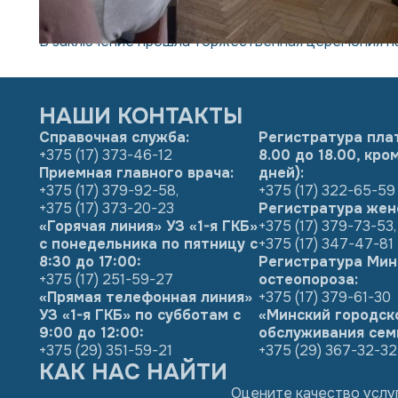
В заключение прошла торжественная церемония н
НАШИ КОНТАКТЫ
Справочная служба:
Регистратура пла
+375 (17) 373-46-12
8.00 до 18.00, кр
Приемная главного врача:
дней):
+375 (17) 379-92-58
,
+375 (17) 322-65-59
+375 (17) 373-20-23
Регистратура жен
«Горячая линия» УЗ «1-я ГКБ»
+375 (17) 379-73-53
,
с понедельника по пятницу с
+375 (17) 347-47-81
8:30 до 17:00:
Регистратура Мин
+375 (17) 251-59-27
остеопороза:
«Прямая телефонная линия»
+375 (17) 379-61-30
УЗ «1-я ГКБ» по субботам с
«Минский городск
9:00 до 12:00:
обслуживания сем
+375 (29) 351-59-21
+375 (29) 367-32-32
КАК НАС НАЙТИ
Оцените качество услу