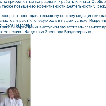
ь на приоритетных направлениях работы клиники. Особо
, а также повышению эффективности деятельности учреж
фессорско-преподавательскому составу медицинских ка
алистов играют ключевую роль в нашем успехе. Искренн
р Ольга Петровна.
 работы учреждения выступили заместитель главного в
вспоможению – Федотова Элеонора Владимировна.