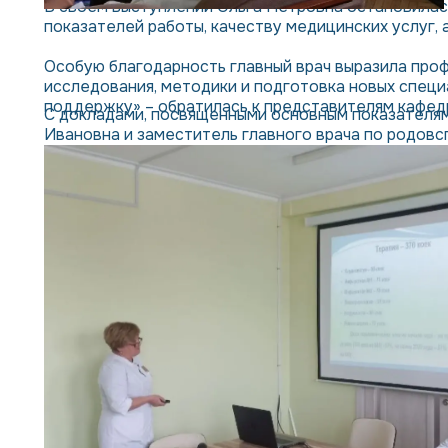
В своем выступлении Ольга Петровна остановилас
показателей работы, качеству медицинских услуг
Особую благодарность главный врач выразила про
исследования, методики и подготовка новых специ
поддержку» – обратилась к представителям кафед
С докладами, посвященными основным показателям
Ивановна и заместитель главного врача по родо