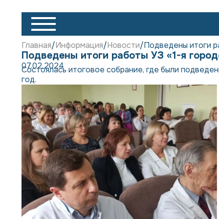
Главная
Информация
Новости
Подведены итоги ра
Подведены итоги работы УЗ «1-я город
07.02.2024
Состоялась итоговое собрание, где были подведены
год.