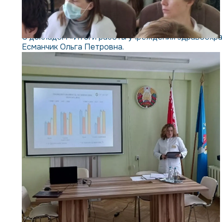
С докладом «Итоги работы учреждения здравоохране
Есманчик Ольга Петровна.