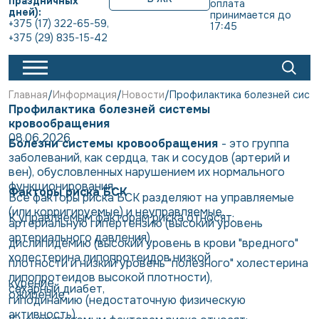
праздничных
оплата 
дней):
принимается до 
+375 (17) 322-65-59
,
17:45
+375 (29) 835-15-42
Главная
Информация
Новости
Профилактика болезней сис
Профилактика болезней системы
кровообращения
08.06.2026
Болезни системы кровообращения
- это группа
заболеваний, как сердца, так и сосудов (артерий и
вен), обусловленных нарушением их нормального
функционирования.
Факторы риска БСК
Все факторы риска БСК разделяют на управляемые
(или корригируемые) и неуправляемые.
К управляемым факторам риска относят:
артериальную гипертензию (высокий уровень
артериального давления),
дислипидемию (высокий уровень в крови "вредного"
холестерина липопротеидов низкой
плотности и низкий уровень "полезного" холестерина
липопротеидов высокой плотности),
курение,
сахарный диабет,
ожирение,
гиподинамию (недостаточную физическую
активность).