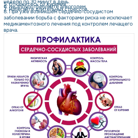
неделю по 30 минут в день.
5. Откажитесь от курения.
6. Не злоупотребляйте алкоголем.
7. Избегайте длительных стрессов.
8. При уже возникшем сердечно-сосудистом
заболевании борьба с факторами риска не исключает
медикаментозного лечения под контролем лечащего
врача.