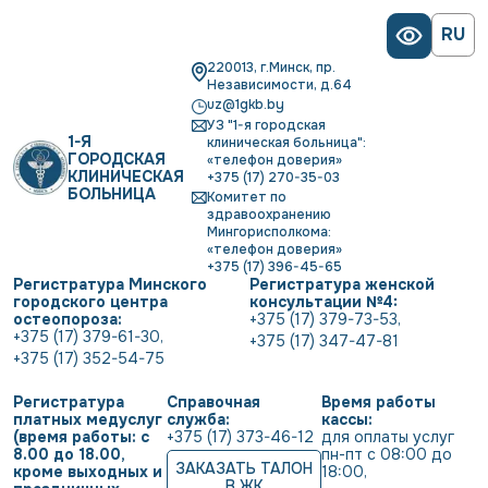
RU
220013, г.Минск, пр.
Независимости, д.64
uz@1gkb.by
УЗ "1-я городская
1-Я
клиническая больница":
ГОРОДСКАЯ
«телефон доверия»
КЛИНИЧЕСКАЯ
+375 (17) 270-35-03
БОЛЬНИЦА
Комитет по
здравоохранению
Мингорисполкома:
«телефон доверия»
+375 (17) 396-45-65
Регистратура Минского
Регистратура женской
городского центра
консультации №4:
остеопороза:
+375 (17) 379-73-53
,
+375 (17) 379-61-30
,
+375 (17) 347-47-81
+375 (17) 352-54-75
Регистратура
Справочная
Время работы
платных медуслуг
служба:
кассы:
(время работы: с
+375 (17) 373-46-12
для оплаты услуг           
8.00 до 18.00,
пн-пт с 08:00 до 
ЗАКАЗАТЬ ТАЛОН
кроме выходных и
18:00
,
В ЖК