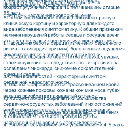
К неуправляемым факторам риска относят:
наследственное предрасположение к БСК,
принадлежность к мужскому полу,
возраст (мужчины старше 45 лет, женщины старше
55 лет).
Симптомы нарушения кровообращения
Болезни системы кровообращения имеют разную
клиническую картину и характерную для каждого
вида заболевания симптоматику. К общим признакам
наличия нарушений работы сердца и сосудов врачи
относят следующие неспецифические симптомы:
1. Нарушения работы сердца (изменения сердечного
ритма - тахикардия, аритмия), болезненные ощущения,
локализующиеся в области грудной клетки.
2. Одышка, ощущение недостатка воздуха, удушье,
головокружение как следствие застоя крови из-за
ослабления миокарда, снижение сократительной
функции сердца.
3. Отеки конечностей - характерный симптом
сердечной недостаточности.
4. Цианоз. Сопровождается просвечиванием крови
через кожные покровы, кожа на кончике носа, губах,
пальцах приобретает синеватый оттенок.
Для эффективной профилактики большинства
сердечно-сосудистых заболеваний и их осложнений
необходимо выполнять определенные правила:
1. Контролируйте уровень артериального давления.
2. Контролируйте уровень холестерина.
3. Соблюдайте основные принципы диеты
направленной на борьбу с атеросклерозом.
4. Занимайтесь физическими упражнениями 4-5 раз в