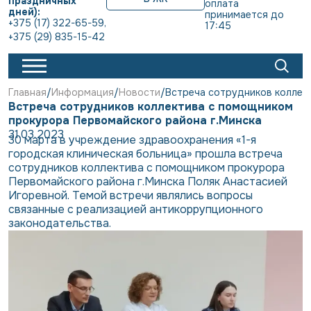
праздничных
оплата 
дней):
принимается до 
+375 (17) 322-65-59
,
17:45
+375 (29) 835-15-42
Главная
Информация
Новости
Встреча сотрудников коллек
Встреча сотрудников коллектива с помощником
прокурора Первомайского района г.Минска
31.03.2023
30 марта в учреждение здравоохранения «1-я
городская клиническая больница» прошла встреча
сотрудников коллектива с помощником прокурора
Первомайского района г.Минска Поляк Анастасией
Игоревной. Темой встречи являлись вопросы
связанные с реализацией антикоррупционного
законодательства.