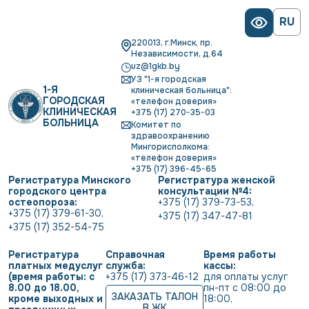
RU
220013, г.Минск, пр.
Независимости, д.64
uz@1gkb.by
УЗ "1-я городская
1-Я
клиническая больница":
ГОРОДСКАЯ
«телефон доверия»
КЛИНИЧЕСКАЯ
+375 (17) 270-35-03
БОЛЬНИЦА
Комитет по
здравоохранению
Мингорисполкома:
«телефон доверия»
+375 (17) 396-45-65
Регистратура Минского
Регистратура женской
городского центра
консультации №4:
остеопороза:
+375 (17) 379-73-53
,
+375 (17) 379-61-30
,
+375 (17) 347-47-81
+375 (17) 352-54-75
Регистратура
Справочная
Время работы
платных медуслуг
служба:
кассы:
(время работы: с
+375 (17) 373-46-12
для оплаты услуг           
8.00 до 18.00,
пн-пт с 08:00 до 
ЗАКАЗАТЬ ТАЛОН
кроме выходных и
18:00
,
В ЖК