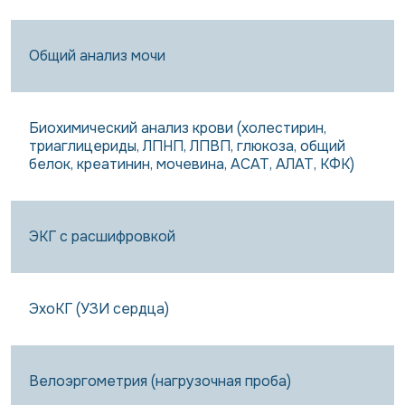
Общий анализ мочи
Биохимический анализ крови (холестирин,
триаглицериды, ЛПНП, ЛПВП, глюкоза, общий
белок, креатинин, мочевина, АСАТ, АЛАТ, КФК)
ЭКГ с расшифровкой
ЭхоКГ (УЗИ сердца)
Велоэргометрия (нагрузочная проба)