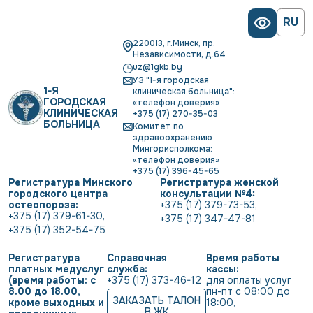
RU
220013, г.Минск, пр.
Независимости, д.64
uz@1gkb.by
УЗ "1-я городская
1-Я
клиническая больница":
ГОРОДСКАЯ
«телефон доверия»
КЛИНИЧЕСКАЯ
+375 (17) 270-35-03
БОЛЬНИЦА
Комитет по
здравоохранению
Мингорисполкома:
«телефон доверия»
+375 (17) 396-45-65
Регистратура Минского
Регистратура женской
городского центра
консультации №4:
остеопороза:
+375 (17) 379-73-53
,
+375 (17) 379-61-30
,
+375 (17) 347-47-81
+375 (17) 352-54-75
Регистратура
Справочная
Время работы
платных медуслуг
служба:
кассы:
(время работы: с
+375 (17) 373-46-12
для оплаты услуг           
8.00 до 18.00,
пн-пт с 08:00 до 
ЗАКАЗАТЬ ТАЛОН
кроме выходных и
18:00
,
В ЖК