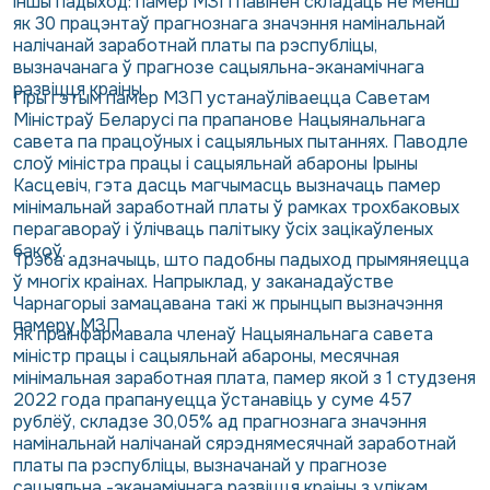
іншы падыход: памер МЗП павінен складаць не менш
як 30 працэнтаў прагнознага значэння намінальнай
налічанай заработнай платы па рэспубліцы,
вызначанага ў прагнозе сацыяльна-эканамічнага
развіцця краіны.
Пры гэтым памер МЗП устанаўліваецца Саветам
Міністраў Беларусі па прапанове Нацыянальнага
савета па працоўных і сацыяльных пытаннях. Паводле
слоў міністра працы і сацыяльнай абароны Ірыны
Касцевіч, гэта дасць магчымасць вызначаць памер
мінімальнай заработнай платы ў рамках трохбаковых
перагавораў і ўлічваць палітыку ўсіх зацікаўленых
бакоў.
Трэба адзначыць, што падобны падыход прымяняецца
ў многіх краінах. Напрыклад, у заканадаўстве
Чарнагорыі замацавана такі ж прынцып вызначэння
памеру МЗП.
Як праінфармавала членаў Нацыянальнага савета
міністр працы і сацыяльнай абароны, месячная
мінімальная заработная плата, памер якой з 1 студзеня
2022 года прапануецца ўстанавіць у суме 457
рублёў, складзе 30,05% ад прагнознага значэння
намінальнай налічанай сярэднямесячнай заработнай
платы па рэспубліцы, вызначанай у прагнозе
сацыяльна -эканамічнага развіцця краіны з улікам