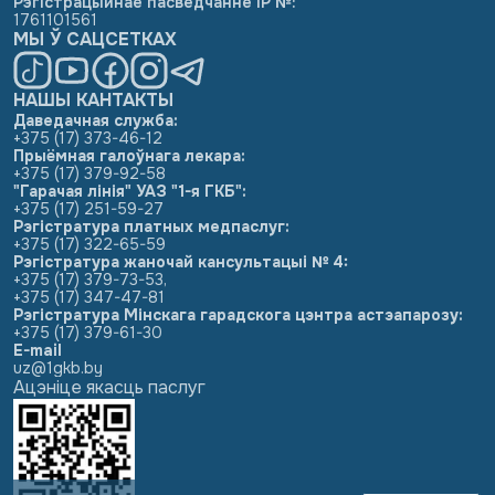
Рэгістрацыйнае пасведчанне ІР №
:
1761101561
МЫ Ў САЦСЕТКАХ
НАШЫ КАНТАКТЫ
Даведачная служба:
+375 (17) 373-46-12
Прыёмная галоўнага лекара:
+375 (17) 379-92-58
"Гарачая лінія" УАЗ "1-я ГКБ":
+375 (17) 251-59-27
Рэгістратура платных медпаслуг:
+375 (17) 322-65-59
Рэгістратура жаночай кансультацыі № 4:
+375 (17) 379-73-53
,
+375 (17) 347-47-81
Рэгістратура Мінскага гарадскога цэнтра астэапарозу:
+375 (17) 379-61-30
E-mail
uz@1gkb.by
Ацэніце якасць паслуг