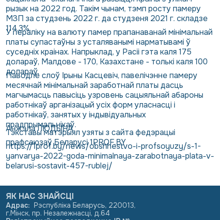
рызык на 2022 год. Такім чынам, тэмп росту памеру
МЗП за студзень 2022 г. да студзеня 2021 г. складзе
114,3%.
У пераліку на валюту памер прапанаванай мінімальнай
платы супастаўны з усталяванымі нарматывамі ў
суседніх краінах. Напрыклад, у Расіі гэта каля 175
долараў, Малдове - 170, Казахстане - толькі каля 100
долараў.
Паводле слоў Ірыны Касцевіч, павелічэнне памеру
месячнай мінімальнай заработнай платы дасць
магчымасць павысіць узровень сацыяльнай абароны
работнікаў арганізацый усіх форм уласнасці і
работнікаў, занятых у індывідуальных
прадпрымальнікаў.
Анжэла ЛЮДЫНА
Тэкставы матэрыял узяты з сайта федэрацыі
прафсаюзаў Беларусі
1PROF.BY
https://1prof.by/news/obshhestvo-i-profsoyuzy/s-1-
yanvarya-2022-goda-minimalnaya-zarabotnaya-plata-v-
belarusi-sostavit-457-rublej/
ЯК НАС ЗНАЙСЦІ
Адрас
:
Рэспубліка Беларусь, 220013,
г.Мінск, пр. Незалежнасці, д.64