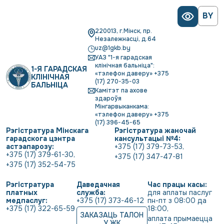
BY
220013, г.Мінск, пр.
Незалежнасці, д.64
uz@1gkb.by
УАЗ "1-я гарадская
клінічная бальніца":
1-Я ГАРАДСКАЯ
«тэлефон даверу» +375
КЛІНІЧНАЯ
(17) 270-35-03
БАЛЬНІЦА
Камітэт па ахове
здароўя
Мінгарвыканкама:
«тэлефон даверу» +375
(17) 396-45-65
Рэгістратура Мінскага
Рэгістратура жаночай
гарадскога цэнтра
кансультацыі №4:
астэапарозу:
+375 (17) 379-73-53
,
+375 (17) 379-61-30
,
+375 (17) 347-47-81
+375 (17) 352-54-75
Рэгістратура
Даведачная
Час працы касы:
платных
служба:
для аплаты паслуг 
медпаслуг:
+375 (17) 373-46-12
пн-пт з 08:00 да 
+375 (17) 322-65-59
18:00
,
ЗАКАЗАЦЬ ТАЛОН
аплата прымаецца 
У ЖК