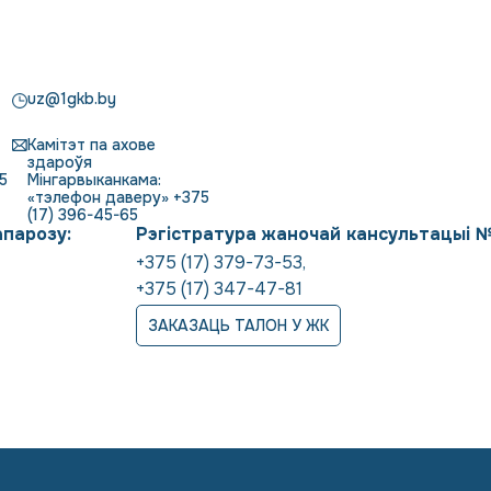
uz@1gkb.by
Камітэт па ахове
здароўя
5
Мінгарвыканкама:
«тэлефон даверу» +375
(17) 396-45-65
апарозу:
Рэгістратура жаночай кансультацыі 
+375 (17) 379-73-53
,
+375 (17) 347-47-81
ЗАКАЗАЦЬ ТАЛОН У ЖК