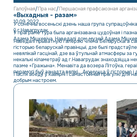
Галоўная
Пра нас
Першасная прафсаюзная арганіз
«Выхадныя - разам»
10.09.2022
У сонечны восеньскі дзень наша група супрацоўнікаў
ў г.Навагрудак.
У праграме тура была арганізавана цудоўная і пазна
Адама Міцкевіча. Наведалі дом-музей Адама Міцкеві
Наведалі прыватную галерэю члена Беларускага са
гісторыю беларускай правінцыі, дзе былі прадстаўл
невялікай гасцінай, дзе ва ўтульнай атмасферы за г
некалькі кіламетраў ад г.Навагрудак знаходзіцца не
паэме «Гражына». Менавіта да возера Літоўка, гера
перамогі быў занадта вялікі… Акунуцца ў гісторыю і
Пасля абеду ў кавярні і самастойнай прагулкі для на
добрым настроем.