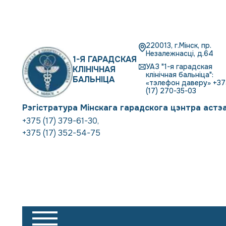
220013, г.Мінск, пр.
Незалежнасці, д.64
1-Я ГАРАДСКАЯ
УАЗ "1-я гарадская
КЛІНІЧНАЯ
клінічная бальніца":
БАЛЬНІЦА
«тэлефон даверу» +37
(17) 270-35-03
Рэгістратура Мінскага гарадскога цэнтра астэ
+375 (17) 379-61-30
,
+375 (17) 352-54-75