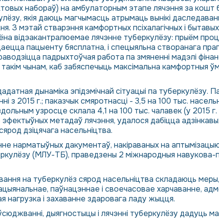
ктовых набораў) на амбулаторным этапе лячэння за кошт
лёзу, якія даюць магчымасць атрымаць вынікі даследаван
ня. З мэтай стварэння камфортных псіхалагічных і бытавы
нёна відэакантралюемае лячэнне туберкулёзу: прыём проц
даецца пацыенту бясплатна, і спецыяльна створанага пр
праводзіцца падрыхтоўчая работа па змяненні мадэлі фін
такім чынам, каб забяспечыць максімальна камфортныя ў
адатная дынаміка эпідэмічнай сітуацыі па туберкулёзу. Па
і з 2015 г.; паказчык смяротнасці - 3,5 на 100 тыс. насельн
льным узросце склала 4,1 на 100 тыс. чалавек (у 2015 г. 
эфектыўных метадаў лячэння, удалося дабіцца адзінкавых
ярод дзіцячага насельніцтва.
не нарматыўных дакументаў, накіраваных на аптымізацыю
улёзу (МЛУ-ТБ), праведзены 2 міжнародныя навукова-пра
вання на туберкулёз сярод насельніцтва складаюць меры, 
ацыянальнае, паўнацэннае і своечасовае харчаванне, адм
ая нагрузка і захаванне здаровага ладу жыцця.
сюджванні, дыягностыцы і лячэнні туберкулёзу дадуць ма