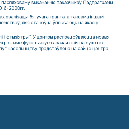
ць паспяховаму выкананню паказчыкаў Падпраграмы
016-2020гг.
 рэалізацыі бягучага гранта, а таксама іншымі
емстваў, якія станоўча ўплываюць на якасць
і і фтызіятрыі". У цэнтры распрацоўваюцца новыя
м рэжыме функцыянуе гарачая лінія па сухотах
аслуг насельніцтву прадстаўлена на сайце цэнтра