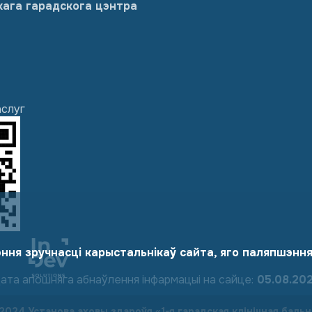
кага гарадскога цэнтра
аслуг
ння зручнасці карыстальнікаў сайта, яго паляпшэнн
ата апошняга абнаўлення інфармацыі на сайце:
05.08.20
2024 Установа аховы здароўя «1-я гарадская клінічная бальн