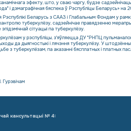
анамічнага эфекту, што, у сваю чаргу, будзе садзейніча
а" і дэмаграфічная бяспека ў Рэспубліцы Беларусь» на 2
Рэспублікі Беларусь з СААЗ і Глабальным Фондам у рамках
ы кантролю туберкулёзу, садзейнічае правядзенню мерапры
эпідэмічнай сітуацыі па туберкулёзу.
ркулёзам у рэспубліцы, з'яўляецца ДУ "РНПЦ пульманалогі
ходы да дыягностыкі і лячэння туберкулёзу. У штодзённы
цьбе з туберкулёзам, па аказанні бясплатных і платных п
. Гурэвічам
чай кансультацыі № 4: