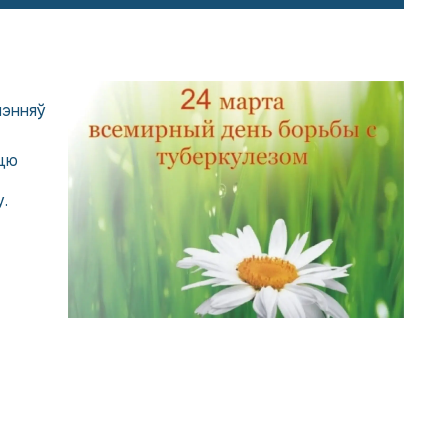
шэнняў
сцю
.