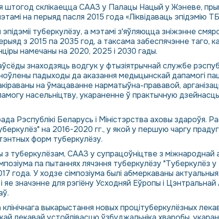
кая штогод склікаецца СААЗ у Палацы Нацый у Жэневе, пры
этамі на перыяд пасля 2015 года «Ліквідаваць эпідэмію ТБ
й эпідэміі туберкулёзу, а мэтамі з'яўляюцца зніжэнне смя
рыяд з 2015 па 2035 год, а таксама забеспячэнне таго, ка
ціры намечаны на 2020, 2025 і 2030 гады.
аўсёды знаходзяць водгук у фтызіятрычнай службе рэспуб
абноўлены падыходы да аказання медыцынскай дапамогі п
 накіраваны на ўмацаванне нарматыўна-прававой, арганіз
памогу насельніцтву, укараненне ў практычную дзейнасць
рада Рэспублікі Беларусь і Міністэрства аховы здароўя. 
уберкулёз" на 2016-2020 гг., у якой у першую чаргу пра
тэнтных форм туберкулёзу.
бы з туберкулёзам, СААЗ у супрацоўніцтве з міжнароднай 
імпозіума па пытаннях лячэння туберкулёзу "Туберкулёз 
 2017 года. У ходзе сімпозіума былі абмеркаваны актуальн
і яе значэнне для рэгіёну Усходняй Еўропы і Цэнтральнай А
аў.
клінічнага выкарыстання новых процітуберкулёзных лекавы
кай лекавай устойлівасцю ўзбуджальніка хваробы, укара