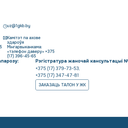
uz@1gkb.by
Камітэт па ахове
здароўя
5
Мінгарвыканкама:
«тэлефон даверу» +375
(17) 396-45-65
апарозу:
Рэгістратура жаночай кансультацыі 
+375 (17) 379-73-53
,
+375 (17) 347-47-81
ЗАКАЗАЦЬ ТАЛОН У ЖК