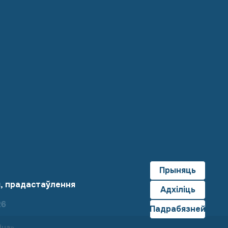
Прыняць
я, прадастаўлення
Адхіліць
26
Падрабязней
іца»