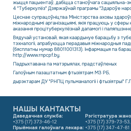
жыцця пацыентаў, дабіцца станоўчага сацыяльна-эк
4 "Туберкулёз" Дзяржаўнай праграмы "Здароўе народ
Цеснае супрацоўніцтва Міністэрства аховы здароўя 
міжнароднымі арганізацыямі, якія працуюць у сфер
аказання процітуберкулёзнай дапамогі і паляпшэнне 
Вядучай установай, якая каардынуе барацьбу з тубе
тэхналогіі, апрабуюцца перадавыя міжнародныя пады
(бясплатны нумар 88011001313). Інфармацыя па бара
http://www.rnpcpf.by
.
Падрыхтавана па матэрыялах, прадстаўленых
Галоўным пазаштатным фтызіятрам МЗ РБ,
дырэктарам ДУ "РНПЦ пульманалогіі і фтызіятрыі" Г.Л
НАШЫ КАНТАКТЫ
Даведачная служба:
Рэгістратура жано
+375 (17) 373-46-12
+375 (17) 379-73-53
,
Прыёмная галоўнага лекара:
+375 (17) 347-47-81