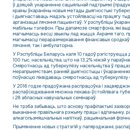
ў дзяцей; укараненне сацыяльнай падтрымкі (праду
краіны ўкаранёны новыя метады дыягностыкі туберку
і дыягнаставаць мадэль устойлівасці на працягу тыд
арганізацыі лячэння пацыентаў. У рэспубліцы ўкара
мабільны тэлефон. Пры дапамозе смартфона, які вы
магчымасць весці звыклы лад жыцця. Акрамя таго, 
магчымасці пераразмеркавання фінансавых сродкаў 
лячэння, так і амбулаторна.
У Рэспубліцы Беларусь каля 10 гадоў рэгіструецца д
100 тыс. насельніцтва, што на 13,2% ніжэй у параўнанн
Смяротнасць ад туберкулёзу насельніцтва ў працаздо
мерапрыемствам, ранняй дыягностыцы і ўкараненню 
поўнасцю ліквідаваць смяротнасць ад туберкулёзу с
У 2016 годзе прадоўжана распрацоўка і зацвярджэн
распаўсюджвання множна лекава-ўстойлівага туберк
і 28 абласных навучальных семінараў.
Не трэба забываць, што аснову прафілактыкі захвор
выкананне правільнага рэжыму працы і адпачынку, р
алкагользмяшчальных напіткаў, рацыянальная фізічн
Прымяненне новых стратэгій у папярэджанні, распаў