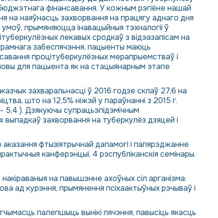
 бюджэтнага фінансавання. У кожным рэгіёне нашай
ня на наяўнасць захворвання на працягу аднаго дня
х умоў, прымяняюцца інавацыйныя тэхналогіі ў
ітуберкулёзных лекавых сродкаў з відэазапісам на
аграмнага забеспячэння, пацыенты маюць
ансавання процітуберкулёзных мерапрыемстваў і
мовы для пацыента як на стацыянарным этапе
казчык захваральнасці ў 2016 годзе склаў 27,6 на
іцтва, што на 12,5% ніжэй у параўнанні з 2015 г.
- 5,4 ). Дзякуючы супрацьэпідэмічным
 выпадкаў захворвання на туберкулёз дзяцей і
 аказання фтызіятрычнай дапамогі і папярэджанне
ктычныя канферэнцыі, 4 рэспубліканскія семінары.
накіраваныя на павышэнне ахоўных сіл арганізма:
ова ад курэння, прымянення псіхаактыўных рэчываў і
гчымасць палепшыць вынікі лячэння, павысіць якасць