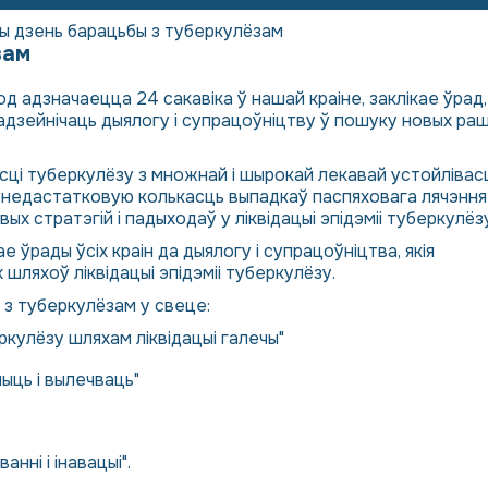
ы дзень барацьбы з туберкулёзам
зам
д адзначаецца 24 сакавіка ў нашай краіне, заклікае ўрад,
адзейнічаць дыялогу і супрацоўніцтву ў пошуку новых ра
сці туберкулёзу з множнай і шырокай лекавай устойліва
а недастатковую колькасць выпадкаў паспяховага лячэння
 стратэгій і падыходаў у ліквідацыі эпідэміі туберкулёзу
 ўрады ўсіх краін да дыялогу і супрацоўніцтва, якія
шляхоў ліквідацыі эпідэміі туберкулёзу.
е з туберкулёзам у свеце:
кулёзу шляхам ліквідацыі галечы"
ыць і вылечваць"
нні і інавацыі".