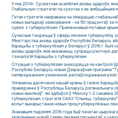
У маі 2014г. Сусветная асамблея аховы здароўя, я
Глабальную стратэгію па сухотах з яе амбіцыйнымі м
Гэтая стратэгія накіравана на ліквідацыю глабальна
новых выпадкаў захворвання - на 90 працэнтаў за пе
сувязі. з туберкулёзам. Прамежкавыя мэтавыя арыен
Сучасныя тэндэнцыі ў сферы лячэння туберкулёзу з
Міністэрства аховы здароўя Рэспублікі Беларусь 
барацьбы з туберкулёзам у Беларусі ў 2016 г. былі
аховы здароўя, якія аказваюць супрацьсухотную да
тэхналогій барацьбы з туберкулёзам.
Сітуацыя з туберкулёзам знаходзіцца на кантролі ў
Рэспублікі Беларусь новая Дзяржаўная праграма "Т
папярэджаннем узнікнення, распаўсюджвання рэзіс
Улічваючы дасягненні нашай краіны ў галіне бараць
правядзенні ў Рэспубліцы Беларусь рэгіянальнага с
новых выклікаў", які адбыўся ў Менску 1-2 сакавіка
туберкулёзам, стратэгія СААЗ "Спыніць туберкулёз" 
вопыт выкарыстання новых процітуберкулёзных лек
Знакавымі падзеямі 2016 года быў пачатак шырокага 
укараненне новай схемы лячэння пацыентаў з шыро