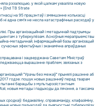
няла рэзалюцыю, у якой цалкам ухваліла новую
» (End TB Strate
ротнасці на 95 працэнтаў і змяншэнне колькасці
б ні адна сям'я не несла катастрафічных расходаў у
лікі. Пры арганізацыйнай і метадычнай падтрымцы
ацыентам з туберкулёзам. Асноўныя мерапрыемствы
ацыйна-метадычнай, інфармацыйнай базы арганізацый
 сучасных эфектыўных і эканамічна апраўданых
Распрацавана і зацверджана Саветам Міністраў
дугледжваецца вырашэнне праблем, звязаных з
арганізацыяй "Урачы без межаў" прынялі рашэнне аб
у 2017 годзе: пошук новых рашэнняў перад тварам
ыя пытанні барацьбы з мультырэзістэнтным
зіі, новыя метады і падыходы да лячэння, а таксама
х сродкаў: бедаквіліну, справаманіду, клафазіміну,
ненне новых падыходаў да дыягностыкі туберкулёзу