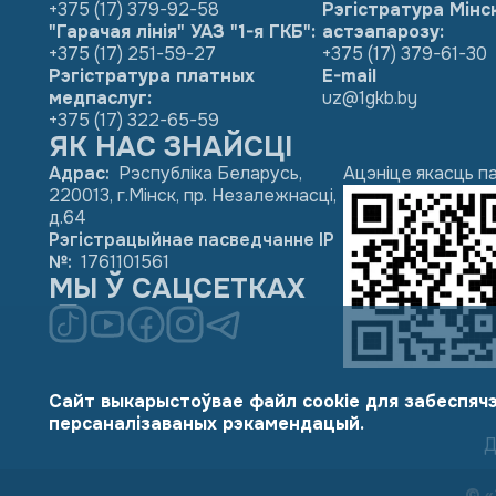
+375 (17) 379-92-58
Рэгістратура Мінс
"Гарачая лінія" УАЗ "1-я ГКБ":
астэапарозу:
+375 (17) 251-59-27
+375 (17) 379-61-30
Рэгістратура платных
E-mail
медпаслуг:
uz@1gkb.by
+375 (17) 322-65-59
ЯК НАС ЗНАЙСЦІ
Адрас
:
Рэспубліка Беларусь,
Ацэніце якасць п
220013, г.Мінск, пр. Незалежнасці,
д.64
Рэгістрацыйнае пасведчанне ІР
№
:
1761101561
МЫ Ў САЦСЕТКАХ
Сайт выкарыстоўвае файл cookie для забеспячэ
персаналізаваных рэкамендацый.
Д
© «