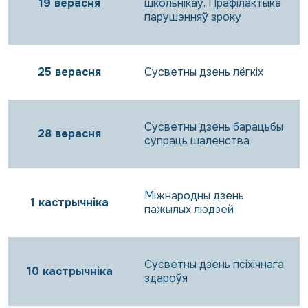
19 верасня
школьнікаў. Прафілактыка
парушэнняў зроку
25 верасня
Сусветны дзень лёгкіх
Сусветны дзень барацьбы
28 верасня
супраць шаленства
Міжнародны дзень
1 кастрычніка
пажылых людзей
Сусветны дзень псіхічнага
10 кастрычніка
здароўя