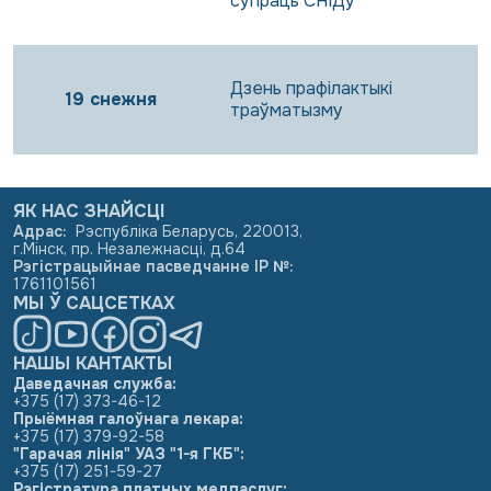
супраць СНІДу
Дзень прафілактыкі
19 снежня
траўматызму
ЯК НАС ЗНАЙСЦІ
Адрас
:
Рэспубліка Беларусь, 220013,
г.Мінск, пр. Незалежнасці, д.64
Рэгістрацыйнае пасведчанне ІР №
:
1761101561
МЫ Ў САЦСЕТКАХ
НАШЫ КАНТАКТЫ
Даведачная служба:
+375 (17) 373-46-12
Прыёмная галоўнага лекара:
+375 (17) 379-92-58
"Гарачая лінія" УАЗ "1-я ГКБ":
+375 (17) 251-59-27
Рэгістратура платных медпаслуг: