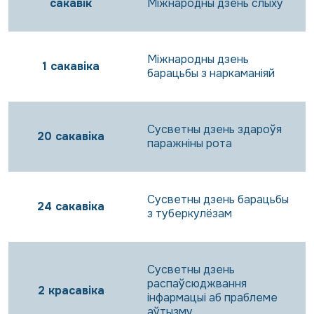
сакавік
Міжнародны дзень слыху
Міжнародны дзень
1 сакавіка
барацьбы з наркаманіяй
Сусветны дзень здароўя
20 сакавіка
паражніны рота
Сусветны дзень барацьбы
24 сакавіка
з туберкулёзам
Сусветны дзень
распаўсюджвання
2 красавіка
інфармацыі аб праблеме
аўтызму