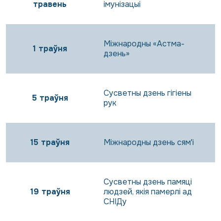
травень
імунізацыі
Міжнародны «Астма-
1 траўня
дзень»
Сусветны дзень гігіены
5 траўня
рук
15 траўня
Міжнародны дзень сям'і
Сусветны дзень памяці
19 траўня
людзей, якія памерлі ад
СНІДу