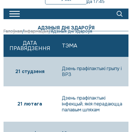
да 17:45
АДЗІНЫЯ ДНІ ЗДАРОЎЯ
Галоўная
Інфармацыя
Адзіныя дні здароўя
ДАТА
ТЭМА
ПРАВЯДЗЕННЯ
Дзень прафілактыкі грыпу і
21 студзеня
ВРЗ
Дзень прафілактыкі
21 лютага
інфекцый, якія перадаюцца
палавым шляхам