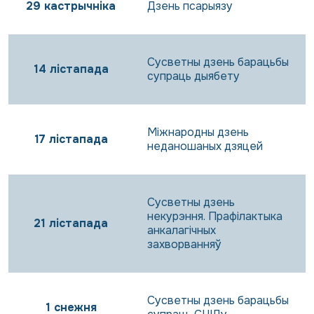
29 кастрычніка
Дзень псарыязу
Сусветны дзень барацьбы
14 лістапада
супраць дыябету
Міжнародны дзень
17 лістапада
неданошаных дзяцей
Сусветны дзень
некурэння. Прафілактыка
21 лістапада
анкалагічных
захворванняў
Сусветны дзень барацьбы
1 снежня