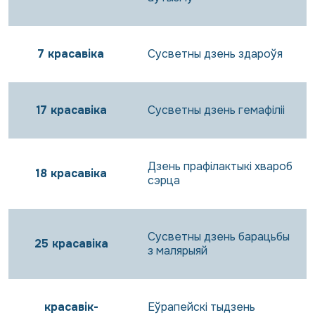
7 красавіка
Сусветны дзень здароўя
17 красавіка
Сусветны дзень гемафіліі
Дзень прафілактыкі хвароб
18 красавіка
сэрца
Сусветны дзень барацьбы
25 красавіка
з малярыяй
красавік-
Еўрапейскі тыдзень