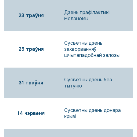
Дзень прафілактыкі
23 траўня
меланомы
Сусветны дзень
25 траўня
захворванняў
шчытападобнай залозы
Сусветны дзень без
31 траўня
тытуню
Сусветны дзень донара
14 чэрвеня
крыві