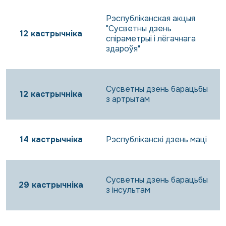
Рэспубліканская акцыя
"Сусветны дзень
12 кастрычніка
спіраметрыі і лёгачнага
здароўя"
Сусветны дзень барацьбы
12 кастрычніка
з артрытам
14 кастрычніка
Рэспубліканскі дзень маці
Сусветны дзень барацьбы
29 кастрычніка
з інсультам