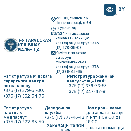
BY
220013, г.Мінск, пр.
Незалежнасці, д.64
uz@1gkb.by
УАЗ "1-я гарадская
клінічная бальніца":
1-Я ГАРАДСКАЯ
«тэлефон даверу» +375
КЛІНІЧНАЯ
(17) 270-35-03
БАЛЬНІЦА
Камітэт па ахове
здароўя
Мінгарвыканкама:
«тэлефон даверу» +375
(17) 396-45-65
Рэгістратура Мінскага
Рэгістратура жаночай
гарадскога цэнтра
кансультацыі №4:
астэапарозу:
+375 (17) 379-73-53
,
+375 (17) 379-61-30
,
+375 (17) 347-47-81
+375 (17) 352-54-75
Рэгістратура
Даведачная
Час працы касы:
платных
служба:
для аплаты паслуг 
медпаслуг:
+375 (17) 373-46-12
пн-пт з 08:00 да 
+375 (17) 322-65-59
18:00
,
ЗАКАЗАЦЬ ТАЛОН
аплата прымаецца 
У ЖК