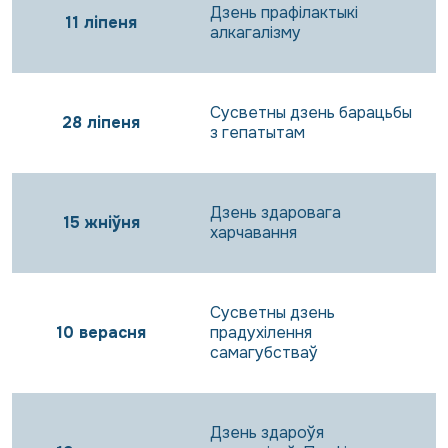
Дзень прафілактыкі
11 ліпеня
алкагалізму
Сусветны дзень барацьбы
28 ліпеня
з гепатытам
Дзень здаровага
15 жніўня
харчавання
Сусветны дзень
10 верасня
прадухілення
самагубстваў
Дзень здароўя