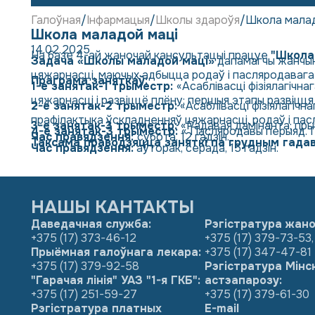
Галоўная
Інфармацыя
Школы здароўя
Школа малад
Школа маладой маці
14.02.2025
На базе 4-ай жаночай кансультацыі працуе
"Школа
Задача «Школы маладой маці»
дапамагчы жанчын
цяжарнасці, маючых адбыцца родаў і пасляродавага
Праграма заняткаў:
1-е занятак-1 трыместр:
«Асаблівасці фізіялагічн
цяжарнасці і развіццё плёну; першыя этапы развіцця
2-е занятак-2 трыместр:
«Асаблівасці фізіялагічна
прафілактыка ўскладненняў цяжарнасці, родаў і пас
3-е занятак-3 трыместр:
«Радавая дамінанта; пр
4-е занятак-3 трыместр:
« Пасляродавы перыяд. 
Час правядзення:
субота, 12 гадзін.
Таксама праводзяцца заняткі па грудным гадав
Час правядзення:
аўторак, серада, 15 гадзін.
НАШЫ КАНТАКТЫ
Даведачная служба:
Рэгістратура жано
+375 (17) 373-46-12
+375 (17) 379-73-53
,
Прыёмная галоўнага лекара:
+375 (17) 347-47-81
+375 (17) 379-92-58
Рэгістратура Мінс
"Гарачая лінія" УАЗ "1-я ГКБ":
астэапарозу:
+375 (17) 251-59-27
+375 (17) 379-61-30
Рэгістратура платных
E-mail