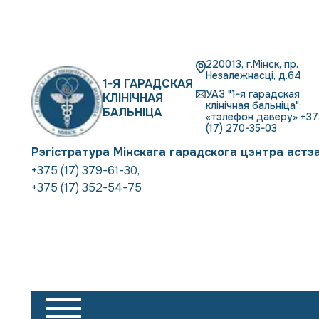
220013, г.Мінск, пр.
Незалежнасці, д.64
1-Я ГАРАДСКАЯ
УАЗ "1-я гарадская
КЛІНІЧНАЯ
клінічная бальніца":
БАЛЬНІЦА
«тэлефон даверу» +37
(17) 270-35-03
Рэгістратура Мінскага гарадскога цэнтра астэ
+375 (17) 379-61-30
,
+375 (17) 352-54-75