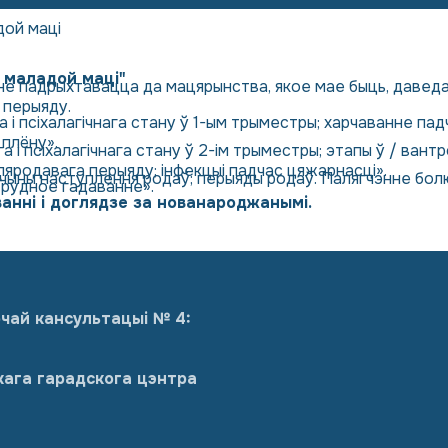
ой маці
 маладой маці"
е падрыхтавацца да мацярынства, якое мае быць, даведа
 перыяду.
ага і псіхалагічнага стану ў 1-ым трыместры; харчаванне п
 плёну».
га і псіхалагічнага стану ў 2-ім трыместры; этапы ў / ван
ляродавага перыяду; інфекцыі падчас цяжарнасці».
ычыны наступлення родаў; перыяды родаў. Палягчэнне бол
Грудное гадаванне».
анні і доглядзе за нованароджанымі.
чай кансультацыі № 4:
кага гарадскога цэнтра