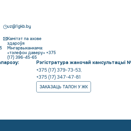
uz@1gkb.by
Камітэт па ахове
здароўя
5
Мінгарвыканкама:
«тэлефон даверу» +375
(17) 396-45-65
апарозу:
Рэгістратура жаночай кансультацыі 
+375 (17) 379-73-53
,
+375 (17) 347-47-81
ЗАКАЗАЦЬ ТАЛОН У ЖК