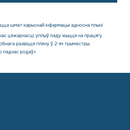
цца шмат карыснай інфармацыі адносна плыні
адчас цяжарнасці; уплыў ладу жыцця на працягу
тробнага развіцця плёну ў 2-ім трыместры;
ю падчас родаў»