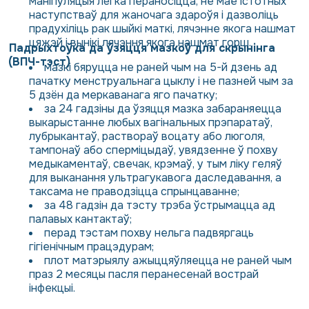
маніпуляцыя лёгка пераносіцца, не мае істотных
наступстваў для жаночага здароўя і дазволіць
прадухіліць рак шыйкі маткі, лячэнне якога нашмат
цяжэй і вынікі лячэння якога нашмат горш.
Падрыхтоўка да ўзяцця мазкоў для скрынінга
(ВПЧ-тэст)
мазкі бяруцца не раней чым на 5-й дзень ад
пачатку менструальнага цыклу і не пазней чым за
5 дзён да меркаванага яго пачатку;
за 24 гадзіны да ўзяцця мазка забараняецца
выкарыстанне любых вагінальных прэпаратаў,
лубрыкантаў, раствораў воцату або люголя,
тампонаў або сперміцыдаў, увядзенне ў похву
медыкаментаў, свечак, крэмаў, у тым ліку геляў
для выканання ультрагукавога даследавання, а
таксама не праводзіцца спрынцаванне;
за 48 гадзін да тэсту трэба ўстрымацца ад
палавых кантактаў;
перад тэстам похву нельга падвяргаць
гігіенічным працэдурам;
плот матэрыялу ажыццяўляецца не раней чым
праз 2 месяцы пасля перанесенай вострай
інфекцыі.