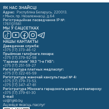
ЯК НАС ЗНАЙСЦІ
Адрас
:
Рэспубліка Беларусь, 220013,
г.Мінск, пр. Незалежнасці, д.64
Рэгістрацыйнае пасведчанне ІР №
:
1761101561
МЫ Ў САЦСЕТКАХ
НАШЫ КАНТАКТЫ
Даведачная служба:
+375 (17) 373-46-12
Прыёмная галоўнага лекара:
+375 (17) 379-92-58
"Гарачая лінія" УАЗ "1-я ГКБ":
+375 (17) 251-59-27
Рэгістратура платных медпаслуг:
+375 (17) 322-65-59
Рэгістратура жаночай кансультацыі № 4:
+375 (17) 379-73-53
,
+375 (17) 347-47-81
Рэгістратура Мінскага гарадскога цэнтра астэапарозу:
+375 (17) 379-61-30
E-mail
uz@1gkb.by
Ацэніце якасць паслуг