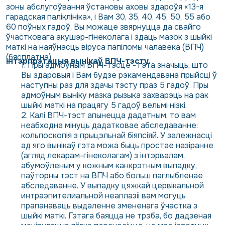
зоны абслугоўвання ўстановы аховы здароўя «13-я
гарадская паліклініка», і Вам 30, 35, 40, 45, 50, 55 або
60 поўных гадоў, Вы можаце звярнуцца да свайго
ўчастковага акушэр-гінеколага і здаць мазок з шыйкі
маткі на наяўнасць віруса папіломы чалавека (ВПЧ)
(бясплатна).
Інтэрпрэтацыя вынікаў ВПЧ-тэсту.
Пры адмоўным ВПЧ-тэсце - гэта значыць, што
Вы здаровыя і Вам будзе рэкамендавана прыйсці ў
наступны раз для здачы тэсту праз 5 гадоў. Пры
адмоўным выніку мазка рызыка захварэць на рак
шыйкі маткі на працягу 5 гадоў вельмі нізкі.
Калі ВПЧ-тэст апынецца дадатным, то вам
неабходна мінуць дадатковае абследаванне:
кольпоскопія з прыцэльнай біяпсіяй. У залежнасці
ад яго вынікаў гэта можа быць простае назіранне
(агляд лекарам-гінеколагам) з інтэрвалам,
абумоўленым у кожным канкрэтным выпадку,
паўторны тэст на ВПЧ або больш паглыбленае
абследаванне. У выпадку цяжкай цервікальной
интраэпителиальной неаплазіі вам могуць
прапанаваць выдаленне змененага ўчастка з
шыйкі маткі. Гэтага баяцца не трэба, бо дадзеная