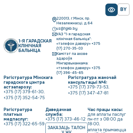
BY
220013, г.Мінск, пр.
Незалежнасці, д.64
uz@1gkb.by
УАЗ "1-я гарадская
клінічная бальніца":
1-Я ГАРАДСКАЯ
«тэлефон даверу» +375
КЛІНІЧНАЯ
(17) 270-35-03
БАЛЬНІЦА
Камітэт па ахове
здароўя
Мінгарвыканкама:
«тэлефон даверу» +375
(17) 396-45-65
Рэгістратура Мінскага
Рэгістратура жаночай
гарадскога цэнтра
кансультацыі №4:
астэапарозу:
+375 (17) 379-73-53
,
+375 (17) 379-61-30
,
+375 (17) 347-47-81
+375 (17) 352-54-75
Рэгістратура
Даведачная
Час працы касы:
платных
служба:
для аплаты паслуг 
медпаслуг:
+375 (17) 373-46-12
пн-пт з 08:00 да 
+375 (17) 322-65-59
18:00
,
ЗАКАЗАЦЬ ТАЛОН
аплата прымаецца 
У ЖК