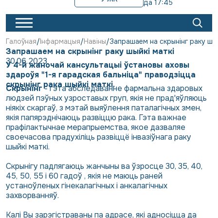
да 17:45
Галоўная
Інфармацыя
Навіны
Запрашаем на скрынінг раку шый
Запрашаем на скрынінг раку шыйкі маткі
30.06.2023
У 4-й жаночай кансультацыі ўстановы аховы
здароўя "1-я гарадская бальніца" праводзіцца
скрынінг рака шыйкі маткі.
Скрынінг
- гэта абследаванне фармальна здаровых
людзей пэўных узроставых груп, якія не прад'яўляюць
ніякіх скаргаў, з мэтай выяўлення паталагічных змен,
якія папярэднічаюць развіццю рака. Гэта важнае
прафілактычнае мерапрыемства, якое дазваляе
своечасова прадухіліць развіццё інвазіўнага раку
шыйкі маткі.
Скрынігу падлягаюць жанчыны ва ўзросце 30, 35, 40,
45, 50, 55 і 60 гадоў , якія не маюць раней
устаноўленых гінекалагічных і анкалагічных
захворванняў.
Калі Вы зарэгістраваны па адрасе, які адносіцца да