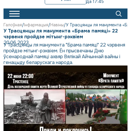
да 17:45
Галоўная
Інфармацыя
Навіны
У Трасцянцы ля манумента «Бра
У Трасцянцы ля манумента «Брама памяці» 22
чэрвеня пройдзе мітынг-рэквіем
20.06.2023
У Трасцянцы ля манумента "Брама памяці" 22 чэрвеня
пройдзе мітынг-рэквіем. Ён прысвечаны Дню
ўсенароднай памяці ахвяр Вялікай Айчыннай вайны і
генацыду беларускага народа.