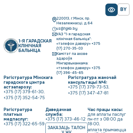
BY
220013, г.Мінск, пр.
Незалежнасці, д.64
uz@1gkb.by
УАЗ "1-я гарадская
клінічная бальніца":
1-Я ГАРАДСКАЯ
«тэлефон даверу» +375
КЛІНІЧНАЯ
(17) 270-35-03
БАЛЬНІЦА
Камітэт па ахове
здароўя
Мінгарвыканкама:
«тэлефон даверу» +375
(17) 396-45-65
Рэгістратура Мінскага
Рэгістратура жаночай
гарадскога цэнтра
кансультацыі №4:
астэапарозу:
+375 (17) 379-73-53
,
+375 (17) 379-61-30
,
+375 (17) 347-47-81
+375 (17) 352-54-75
Рэгістратура
Даведачная
Час працы касы:
платных
служба:
для аплаты паслуг 
медпаслуг:
+375 (17) 373-46-12
пн-пт з 08:00 да 
+375 (17) 322-65-59
18:00
,
ЗАКАЗАЦЬ ТАЛОН
аплата прымаецца 
У ЖК