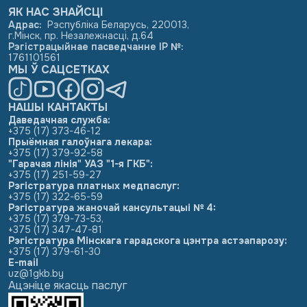
ЯК НАС ЗНАЙСЦІ
Адрас
:
Рэспубліка Беларусь, 220013,
г.Мінск, пр. Незалежнасці, д.64
Рэгістрацыйнае пасведчанне ІР №
:
1761101561
МЫ Ў САЦСЕТКАХ
НАШЫ КАНТАКТЫ
Даведачная служба:
+375 (17) 373-46-12
Прыёмная галоўнага лекара:
+375 (17) 379-92-58
"Гарачая лінія" УАЗ "1-я ГКБ":
+375 (17) 251-59-27
Рэгістратура платных медпаслуг:
+375 (17) 322-65-59
Рэгістратура жаночай кансультацыі № 4:
+375 (17) 379-73-53
,
+375 (17) 347-47-81
Рэгістратура Мінскага гарадскога цэнтра астэапарозу:
+375 (17) 379-61-30
E-mail
uz@1gkb.by
Ацэніце якасць паслуг