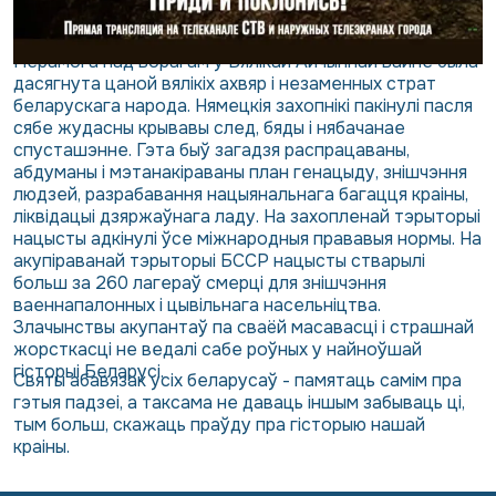
Перамога над ворагам у Вялікай Айчыннай вайне была
дасягнута цаной вялікіх ахвяр і незаменных страт
беларускага народа. Нямецкія захопнікі пакінулі пасля
сябе жудасны крывавы след, бяды і нябачанае
спусташэнне. Гэта быў загадзя распрацаваны,
абдуманы і мэтанакіраваны план генацыду, знішчэння
людзей, разрабавання нацыянальнага багацця краіны,
ліквідацыі дзяржаўнага ладу. На захопленай тэрыторыі
нацысты адкінулі ўсе міжнародныя прававыя нормы. На
акупіраванай тэрыторыі БССР нацысты стварылі
больш за 260 лагераў смерці для знішчэння
ваеннапалонных і цывільнага насельніцтва.
Злачынствы акупантаў па сваёй масавасці і страшнай
жорсткасці не ведалі сабе роўных у найноўшай
гісторыі Беларусі.
Святы абавязак усіх беларусаў - памятаць самім пра
гэтыя падзеі, а таксама не даваць іншым забываць ці,
тым больш, скажаць праўду пра гісторыю нашай
краіны.