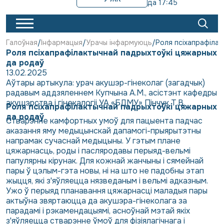
да 17:45
Галоўная
Інфармацыя
Урачы інфармуюць
Роля псіхапрафіла
Роля псіхапрафілактычнай падрыхтоўкі цяжарных
да родаў
13.02.2025
Аўтары артыкула: урач акушэр-гінеколаг (загадчык)
радавым аддзяленнем Купчына А.М., асістэнт кафедры
акушэрства і гінекалогіі УА «БДМУ» Пінчук Т.В.
Роля псіхапрафілактычнай падрыхтоўкі цяжарных
да родаў
Стварэнне камфортных умоў для пацыента падчас
аказання яму медыцынскай дапамогі-прыярытэтны
напрамак сучаснай медыцыны. У гэтым плане
цяжарнасць, роды і пасляродавы перыяд-вельмі
папулярны кірунак. Для кожнай жанчыны і сямейнай
пары ў цэлым-гэта новы, ні на што не падобны этап
жыцця, які з'яўляецца нязведаным і вельмі адказным.
Ужо ў перыяд планавання цяжарнасці маладыя пары
актыўна звяртаюцца да акушэра-гінеколага за
парадамі і рэкамендацыямі, асноўнай мэтай якіх
з'яўляецца стварэнне ўмоў для фізіялагічнага і