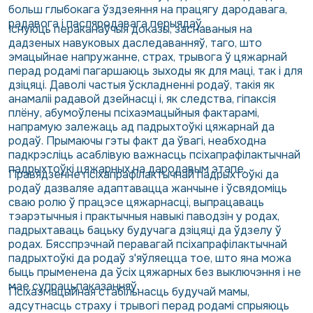
больш глыбокага ўздзеяння на працягу дародавага,
радавога і пасляродавага перыядаў.
Існуюць пераканаўчыя доказы, заснаваныя на
дадзеных навуковых даследаванняў, таго, што
эмацыйнае напружанне, страх, трывога ў цяжарнай
перад родамі пагаршаюць зыходы як для маці, так і для
дзіцяці. Даволі частыя ўскладненні родаў, такія як
анамаліі радавой дзейнасці і, як следства, гіпаксія
плёну, абумоўлены псіхаэмацыйныя фактарамі,
напрамую залежаць ад падрыхтоўкі цяжарнай да
родаў. Прымаючы гэты факт да ўвагі, неабходна
падкрэсліць асаблівую важнасць псіхапрафілактычнай
падрыхтоўкі цяжарных на дародавым этапе.
Правядзенне псіхапрафілактычнай падрыхтоўкі да
родаў дазваляе адаптавацца жанчыне і ўсвядоміць
сваю ролю ў працэсе цяжарнасці, выпрацаваць
тэарэтычныя і практычныя навыкі паводзін у родах,
падрыхтаваць бацьку будучага дзіцяці да ўдзелу ў
родах. Бясспрэчнай перавагай псіхапрафілактычнай
падрыхтоўкі да родаў з'яўляецца тое, што яна можа
быць прыменена да ўсіх цяжарных без выключэння і не
мае супрацьпаказанняў.
Псіхаэмацыйная стабільнасць будучай мамы,
адсутнасць страху і трывогі перад родамі спрыяюць