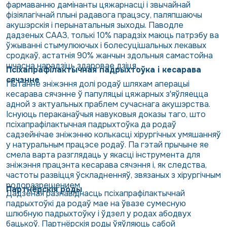
фармаванню дамінанты цяжарнасці і звычайнай
фізіялагічнай плыні радавога працэсу, паляпшаючы
акушэрскія і перынатальныя зыходы. Паводле
дадзеных СААЗ, толькі 10% парадзіх маюць патрэбу ва
ўжыванні стымулюючых і болесуцішальных лекавых
сродкаў, астатнія 90% жанчын здольныя самастойна
шчасна нарадзіць здаровае дзіця.
Псіхапрафілактычная падрыхтоўка і кесарава
сячэнне
Пытанне зніжэння долі родаў шляхам аперацыі
кесарава сячэнне ў папуляцыі цяжарных з'яўляецца
адной з актуальных праблем сучаснага акушэрства.
Існуюць пераканаўчыя навуковыя доказы таго, што
псіхапрафілактычная падрыхтоўка да родаў
садзейнічае зніжэнню колькасці хірургічных умяшанняў
у натуральным працэсе родаў. Па гэтай прычыне яе
смела варта разглядаць у якасці інструмента для
зніжэння працэнта кесарава сячэння і, як следства,
частоты развіцця ўскладненняў, звязаных з хірургічным
родоразрешением.
Партнёрскія роды
Дадзеная разнавіднасць псіхапрафілактычнай
падрыхтоўкі да родаў мае на ўвазе сумесную
шлюбную падрыхтоўку і ўдзел у родах абодвух
бацькоў. Партнёрскія роды ўяўляюць сабой