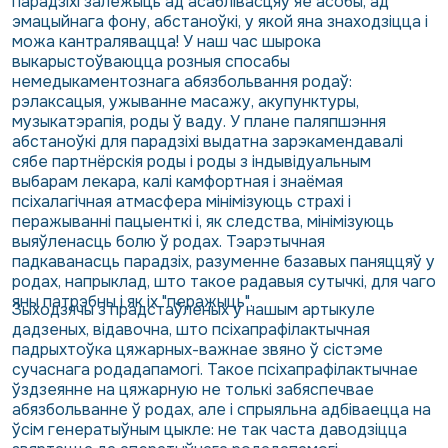
парадзіхі залежыць ад асаблівасцяў яе асобы, ад
эмацыйнага фону, абстаноўкі, у якой яна знаходзіцца і
можа кантралявацца! У наш час шырока
выкарыстоўваюцца розныя спосабы
немедыкаментознага абязбольвання родаў:
рэлаксацыя, ужыванне масажу, акупунктуры,
музыкатэрапія, роды ў ваду. У плане паляпшэння
абстаноўкі для парадзіхі выдатна зарэкамендавалі
сябе партнёрскія роды і роды з індывідуальным
выбарам лекара, калі камфортная і знаёмая
псіхалагічная атмасфера мінімізуюць страхі і
перажыванні пацыенткі і, як следства, мінімізуюць
выяўленасць болю ў родах. Тэарэтычная
падкаванасць парадзіх, разуменне базавых паняццяў у
родах, напрыклад, што такое радавыя сутычкі, для чаго
яны патрэбны і як іх "перажыць".
Зыходзячы з прадстаўленых у нашым артыкуле
дадзеных, відавочна, што псіхапрафілактычная
падрыхтоўка цяжарных-важнае звяно ў сістэме
сучаснага родадапамогі. Такое псіхапрафілактычнае
ўздзеянне на цяжарную не толькі забяспечвае
абязбольванне ў родах, але і спрыяльна адбіваецца на
ўсім генератыўным цыкле: не так часта даводзіцца