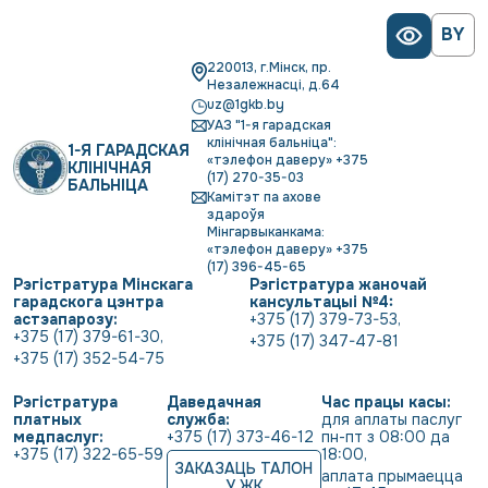
BY
220013, г.Мінск, пр.
Незалежнасці, д.64
uz@1gkb.by
УАЗ "1-я гарадская
клінічная бальніца":
1-Я ГАРАДСКАЯ
«тэлефон даверу» +375
КЛІНІЧНАЯ
(17) 270-35-03
БАЛЬНІЦА
Камітэт па ахове
здароўя
Мінгарвыканкама:
«тэлефон даверу» +375
(17) 396-45-65
Рэгістратура Мінскага
Рэгістратура жаночай
гарадскога цэнтра
кансультацыі №4:
астэапарозу:
+375 (17) 379-73-53
,
+375 (17) 379-61-30
,
+375 (17) 347-47-81
+375 (17) 352-54-75
Рэгістратура
Даведачная
Час працы касы:
платных
служба:
для аплаты паслуг 
медпаслуг:
+375 (17) 373-46-12
пн-пт з 08:00 да 
+375 (17) 322-65-59
18:00
,
ЗАКАЗАЦЬ ТАЛОН
аплата прымаецца 
У ЖК