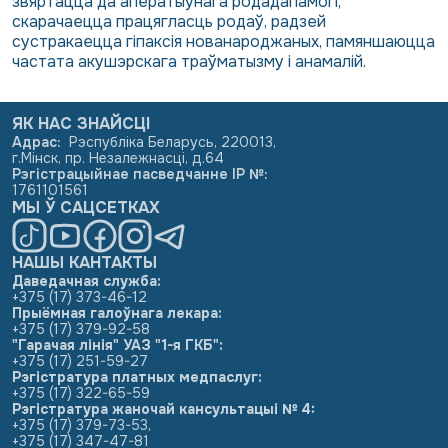
звяртацца да аператыўнага родадапамогі,
скарачаецца працягласць родаў, радзей
сустракаецца гіпаксія нованароджаных, памяншаюцца
частата акушэрскага траўматызму і анамалій.
ЯК НАС ЗНАЙСЦІ
Адрас
:
Рэспубліка Беларусь, 220013,
г.Мінск, пр. Незалежнасці, д.64
Рэгістрацыйнае пасведчанне ІР №
:
1761101561
МЫ Ў САЦСЕТКАХ
НАШЫ КАНТАКТЫ
Даведачная служба:
+375 (17) 373-46-12
Прыёмная галоўнага лекара:
+375 (17) 379-92-58
"Гарачая лінія" УАЗ "1-я ГКБ":
+375 (17) 251-59-27
Рэгістратура платных медпаслуг:
+375 (17) 322-65-59
Рэгістратура жаночай кансультацыі № 4:
+375 (17) 379-73-53
,
+375 (17) 347-47-81