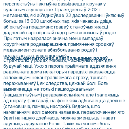
перспектыўны і актыўна развіваецца кірунак у
сучасным акушэрстве. Праведзены ў 2013 г.
метааналіз, які аб'ядноўвае 22 даследаванні і ўключыў
больш за 15 000 шлюбных пар, якія чакаюць дзіця,
аб'ектыўна прадэманстраваў станоўчыя якасці
дадзенай партнёрскай падтрымкі жанчыны ў родах.
Пры гэтым назіралася значна менш выпадкаў
хірургічнага родавырашэння, прымянення сродкаў
медыкаментознага абязбольвання родаў і
неанатальных ускладненняў.
Немедыкаментознае абязбольванне родаў
Страх болю ў родах, мабыць, - асноўны страх для
будучай маці. Ужо з парога прыёмнага аддзялення
радзільнага дома некаторыя парадзіхі аказваюцца
заложніцамі некантралюемага страху, трывогі,
перажыванняў і, як следства, цяжкай болі. Боль
вызначаецца не толькі пашкоджвальным
(нацыцэптыўным) раздражняльнікам, але і залежыць
ад шэрагу фактараў, на фоне якіх адбываецца дзеянне
(становішча, памяць, настрой). Вядома, што
намаганнямі волі самога чалавека, пераключэннем яго
ўвагі на іншую дзейнасць можна зменшыць і нават
здушыць адчуванне болю. Такім жа чынам і боль