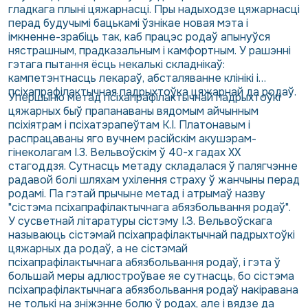
гладкага плыні цяжарнасці. Пры надыходзе цяжарнасці
перад будучымі бацькамі ўзнікае новая мэта і
імкненне-зрабіць так, каб працэс родаў апынуўся
нястрашным, прадказальным і камфортным. У рашэнні
гэтага пытання ёсць некалькі складнікаў:
кампетэнтнасць лекараў, абсталяванне клінікі і…
псіхапрафілактычная падрыхтоўка цяжарнай да родаў.
Упершыню метад псіхапрафілактычнай падрыхтоўкі
цяжарных быў прапанаваны вядомым айчынным
псіхіятрам і псіхатэрапеўтам К.І. Платонавым і
распрацаваны яго вучнем расійскім акушэрам-
гінеколагам І.3. Вельвоўскім ў 40-х гадах XX
стагоддзя. Сутнасць метаду складалася ў палягчэнне
радавой болі шляхам ухілення страху ў жанчыны перад
родамі. Па гэтай прычыне метад і атрымаў назву
"сістэма псіхапрафілактычнага абязбольвання родаў".
У сусветнай літаратуры сістэму І.З. Вельвоўскага
называюць сістэмай псіхапрафілактычнай падрыхтоўкі
цяжарных да родаў, а не сістэмай
псіхапрафілактычнага абязбольвання родаў, і гэта ў
большай меры адлюстроўвае яе сутнасць, бо сістэма
псіхапрафілактычнага абязбольвання родаў накіравана
не толькі на зніжэнне болю ў родах, але і вядзе да