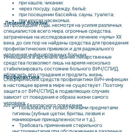
при кашле, чихании;
через посуду, одежду, бельё;
при посещении бассейна, сауны, туалета;
при укусах насекомых.
.Лечение болезни.
За прошедшие годы, несмотря на усилия различных
специалистов всего мира, огромные средства,
затраченные на исследование и лечение «чумы» XX
века, до сих пор не найдены средства для проведения
профилактических прививок и для радикального
излечения инфицированных больных.
Имеющиеся в арсенале врачей лекарственные
средства позволяют лишь на время несколько
стабилизировать состояние больного ВИЧ/СПИД,
облегчить его страдания и продлить жизнь.
Профилактика.
Специфических средств профилактики ВИЧ-инфекции
в настоящее время в мире не существует. Поэтому
защита от ВИЧ/СПИД в подавляющих случаях
зависит от поведения и образа жизни самого
человека.
Алгоритм безопасного поведения.
Пользоваться только личными предметами
гигиены (зубные щетки, бритвы, лезвия и
маникюрные принадлежности и т.д.).
Требовать применения стерильного
инструментария при обслуживании в различных