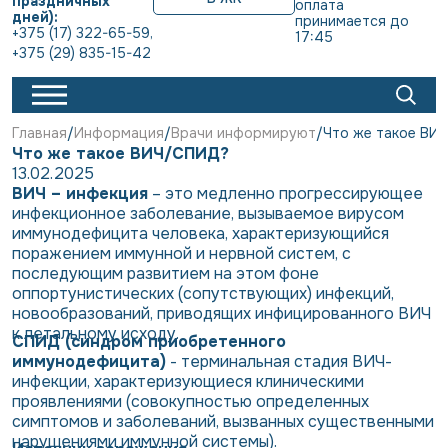
праздничных
оплата 
дней):
принимается до 
+375 (17) 322-65-59
,
17:45
+375 (29) 835-15-42
Главная
Информация
Врачи информируют
Что же такое ВИ
Что же такое ВИЧ/СПИД?
13.02.2025
ВИЧ – инфекция
– это медленно прогрессирующее
инфекционное заболевание, вызываемое вирусом
иммунодефицита человека, характеризующийся
поражением иммунной и нервной систем, с
последующим развитием на этом фоне
оппортунистических (сопутствующих) инфекций,
новообразований, приводящих инфицированного ВИЧ
к летальному исходу.
СПИД (синдром приобретенного
иммунодефицита)
- терминальная стадия ВИЧ-
инфекции, характеризующиеся клиническими
проявлениями (совокупностью определенных
симптомов и заболеваний, вызванных существенными
нарушениями иммунной системы).