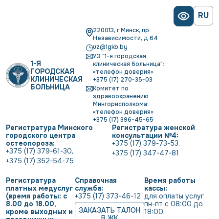
RU
220013, г.Минск, пр.
Независимости, д.64
uz@1gkb.by
УЗ "1-я городская
1-Я
клиническая больница":
ГОРОДСКАЯ
«телефон доверия»
КЛИНИЧЕСКАЯ
+375 (17) 270-35-03
БОЛЬНИЦА
Комитет по
здравоохранению
Мингорисполкома:
«телефон доверия»
+375 (17) 396-45-65
Регистратура Минского
Регистратура женской
городского центра
консультации №4:
остеопороза:
+375 (17) 379-73-53
,
+375 (17) 379-61-30
,
+375 (17) 347-47-81
+375 (17) 352-54-75
Регистратура
Справочная
Время работы
платных медуслуг
служба:
кассы:
(время работы: с
+375 (17) 373-46-12
для оплаты услуг           
8.00 до 18.00,
пн-пт с 08:00 до 
ЗАКАЗАТЬ ТАЛОН
кроме выходных и
18:00
,
В ЖК