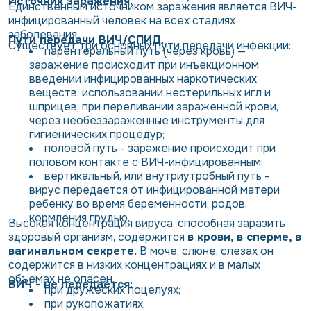
Источник заражения.
Единственным источником заражения является ВИЧ-
инфицированный человек на всех стадиях
заболевания.
Пути передачи ВИЧ/СПИД.
Существует три основных пути передачи инфекции:
парентеральный путь (через кровь)
—
заражение происходит при инъекционном
введении инфицированных наркотических
веществ, использовании нестерильных игл и
шприцев, при переливании зараженной крови,
через необеззараженные инструменты для
гигиенических процедур;
половой путь
- заражение происходит при
половом контакте с ВИЧ-инфицированным;
вертикальный, или внутриутробный путь
-
вирус передается от инфицированной матери
ребенку во время беременности, родов,
кормления грудью.
Высокая концентрация вируса, способная заразить
здоровый организм, содержится
в крови, в сперме, в
вагинальном секрете.
В моче, слюне, слезах он
содержится в низких концентрациях и в малых
объемах не опасен.
ВИЧ - не передается:
при дружеских поцелуях;
при рукопожатиях;