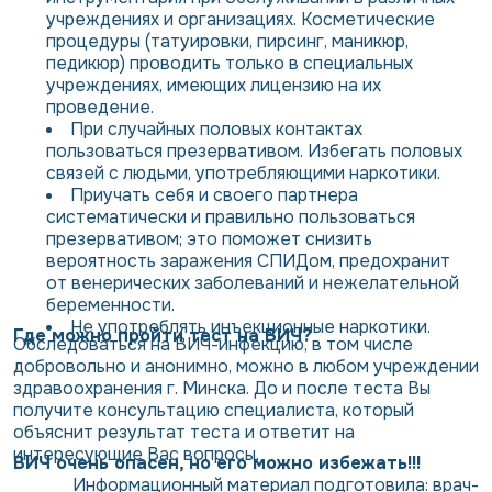
учреждениях и организациях. Косметические
процедуры (татуировки, пирсинг, маникюр,
педикюр) проводить только в специальных
учреждениях, имеющих лицензию на их
проведение.
При случайных половых контактах
пользоваться презервативом. Избегать половых
связей с людьми, употребляющими наркотики.
Приучать себя и своего партнера
систематически и правильно пользоваться
презервативом; это поможет снизить
вероятность заражения СПИДом, предохранит
от венерических заболеваний и нежелательной
беременности.
Не употреблять инъекционные наркотики.
Где можно пройти тест на ВИЧ?
Обследоваться на ВИЧ-инфекцию, в том числе
добровольно и анонимно, можно в любом учреждении
здравоохранения г. Минска. До и после теста Вы
получите консультацию специалиста, который
объяснит результат теста и ответит на
интересующие Вас вопросы.
ВИЧ очень опасен, но его можно избежать!!!
Информационный материал подготовила: врач-