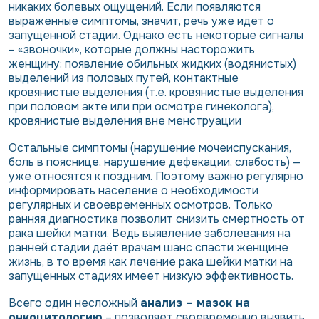
никаких болевых ощущений. Если появляются
выраженные симптомы, значит, речь уже идет о
запущенной стадии. Однако есть некоторые сигналы
– «звоночки», которые должны насторожить
женщину: появление обильных жидких (водянистых)
выделений из половых путей, контактные
кровянистые выделения (т.е. кровянистые выделения
при половом акте или при осмотре гинеколога),
кровянистые выделения вне менструации
Остальные симптомы (нарушение мочеиспускания,
боль в пояснице, нарушение дефекации, слабость) —
уже относятся к поздним. Поэтому важно регулярно
информировать население о необходимости
регулярных и своевременных осмотров. Только
ранняя диагностика позволит снизить смертность от
рака шейки матки. Ведь выявление заболевания на
ранней стадии даёт врачам шанс спасти женщине
жизнь, в то время как лечение рака шейки матки на
запущенных стадиях имеет низкую эффективность.
Всего один несложный
анализ – мазок на
онкоцитологию
– позволяет своевременно выявить