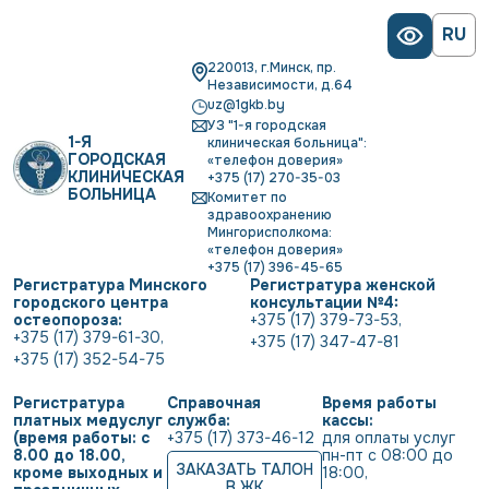
RU
220013, г.Минск, пр.
Независимости, д.64
uz@1gkb.by
УЗ "1-я городская
1-Я
клиническая больница":
ГОРОДСКАЯ
«телефон доверия»
КЛИНИЧЕСКАЯ
+375 (17) 270-35-03
БОЛЬНИЦА
Комитет по
здравоохранению
Мингорисполкома:
«телефон доверия»
+375 (17) 396-45-65
Регистратура Минского
Регистратура женской
городского центра
консультации №4:
остеопороза:
+375 (17) 379-73-53
,
+375 (17) 379-61-30
,
+375 (17) 347-47-81
+375 (17) 352-54-75
Регистратура
Справочная
Время работы
платных медуслуг
служба:
кассы:
(время работы: с
+375 (17) 373-46-12
для оплаты услуг           
8.00 до 18.00,
пн-пт с 08:00 до 
ЗАКАЗАТЬ ТАЛОН
кроме выходных и
18:00
,
В ЖК