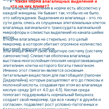
Какая норма влагалищных выделений и
что на них влияет?
Влагалищные выделения в норме есть абсолютно у
каждой женщины. Не бывает так, чтобы их не было,
это заблуждение. Выделения из влагалища - это, по
сути дела, смесь из слущенных эпителиальных клеток
влагалища, вагинального транссудата, вагинальной
микрофлоры и слизистых выделений из канала шейки
матки.
В норме влагалище не стерильно, это целый
микромир, в котором обитает огромное количество
бактерий, вирусов и грибов.
Влагалище имеет свою защитную систему (систему
самоочистки). Слизистая оболочка влагалища
выстлана многослойным плоским неороговевающим
эпителием, клетки которого богаты гликогеном.
Именно этот гликоген является основным
питательным веществом для лактобацилл (палочек
Дедерлейна), которые расщепляют его до глюкозы и
молочной кислоты, создавая при этом во влагалище
кислую среду (рН от 4,0 до 4,5). Кислая среда
помогает поддерживать нормальный биоценоз,
создает свой микромир, где все «живут в дружбе и
согласии», подавляет рост условно-патогенных и