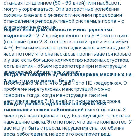
становятся длиннее (50 - 60 дней), или наоборот,
могут укорачиваться. Эти возрастные колебания
связаны сначала с физиологическими процессами
становления репродуктивной системы, а после – с
угасанием ее функции.
Нормальная длительность менструальных
выделений
- 2-7 дней; кровопотеря 5-80 мл за цикл
(это примерно 2-3 столовые ложки крови, максимум
4-5). Если вы меняете прокладку чаще, чем каждые 2
часа, потому что она насквозь пропитывается кровью
и у вас есть большое количество кровяных сгустков,
есть анемия - объём кровопотери при менструации
чрезмерный, обратитесь к врачу.
Когда вы говорите «у меня задержка месячных на
3 дня, что это может быть?»
Необходимо знать, что 3 дня - это НЕ «задержка». О
проблеме нерегулярных менструаций можно
говорить тогда, когда менструация так и не
наступила через 7-10 дней от ожидаемого срока.
Каждая условно здоровая женщина БЕЗ
гинекологических заболеваний
имеет право на 3
менструальных цикла в году без овуляции, то есть на
нарушение цикла. Это потому, что вы не компьютер. У
вас могут быть стрессы, нарушения сна, колебания
веса, заболевания, на все это реагирует ваш