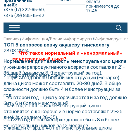
праздничных
оплата 
дней):
принимается до 
+375 (17) 322-65-59
,
17:45
+375 (29) 835-15-42
Главная
Информация
Врачи информируют
Информирует вра
ТОП 5 вопросов врачу акушеру-гинекологу
28.03.2024
Что такое нормальный и «ненормальный»
менструальный цикл?
Нормальная длительность менструального цикла
у женщин репродуктивного возраста составляет 21-
35 дней (минимум 8-9 менструаций за год).
У подростков свои нормы:
- первый год после первой менструации (менархе) -
длина цикла может составлять 20-90 дней. В обще
сложности должно быть 4 и более менструации за
год;
- во второй год - цикл укорачивается и за год должно
быть 6 и более менструаций;
- 4-й год после начала менструаций циклы
становятся еще короче и в норме составляют 21-35
дней (в среднем 28-35);
- на 3-5 год после менархе должно быть 8 и более
менструальных циклов за 12 месяцев.
У женщин старше 40 лет менструальные циклы