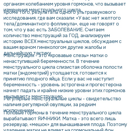
организм колебанием уровня гормонов, что вызывает
изменения менструального цикла.
Кроме того, результаты одного ультразвукового
исследования, где вам сказали: «У вас нет желтого
тела/доминантного фолликула», еще не говорят о
том, что у вас есть ЗАБОЛЕВАНИЕ. Считаем
количество менструаций за ГОД, анализируем
историю ВСЕХ менструальных циклов, обсуждаем с
вашим врачом гинекологом другие жалобы и
дальнейшую тактику.
Менструация - это «кровавые слезы» матки о
ненаступившей беременности.
В течение
менструального цикла слизистая оболочка полости
матки (эндометрий) утолщается, готовится к
принятию плодного яйца. Если у вас не наступит
беременность - уровень эстрогена и прогестерона
начнет падать и крайне низкие уровни этих гормонов
«вызывают» менструацию.
Регулярные менструальные циклы
- свидетельство
наличия регулярной овуляции, за редким
исключением.
Половые гормоны
в течение менструального цикла
вырабатывают ЯИЧНИКИ. Матка - это всего лишь
резервуар, «мешок» для вынашивания плода. Поэтому
удаление матки не влияет на гормональный фон