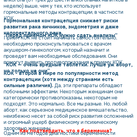
неделю) выше, чем у тех, кто использует
гормональные методы контрацепции, в частности
КОК.
Гормональная контрацепция снижает риски
развития рака яичников, эндометрия и даже
колоректального рака.
“Перед приемом КОК нужно сдать анализы”
Прием КОК не стоит начинать самостоятельно,
необходимо проконсультироваться с врачом
акушером-гинекологом, который назначит и
проведет вам необходимые обследования. Они
помогут выявить противопоказания к приему КОК.
“КОК — очень вредные таблетки. Лучше уж аборт,
но только не они”
КОК - второй в мире по популярности метод
контрацепции (хотя между странами есть
сильные различия).
Да, эти препараты обладают
побочными эффектами. Некоторым женщинам они
категорически противопоказаны, некоторым не
подходят. Это нормально. Все мы разные. Но, любой
аборт, как серьезное медицинское вмешательство,
неизбежно несет за собой риск развития осложнений
и огромный ущерб физическому и психическому
здоровью женщины.
Как подтвердить, что я беременна?
Одним из методов диагностики беременности