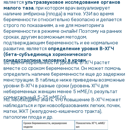
является
ультразвуковое исследование органов
малого таза
, при котором врач визуализирует
наличие эмбриона (плода) в матке. УЗИ во время
беременности относительно безопасно и делается
строго по показаниям, а не для мониторинга
беременности в режиме онлайн! Поэтому на ранних
сроках, другим возможным методом,
подтверждающим беременность и ее нормальное
развитие, является
определение уровня В-ХГЧ
(бета-субъединица хорионического
гонадотропина человека) в крови.
Во время беременности уровень В-ХГЧ растет
вместе со сроком беременности. Он может помочь
определить наличие беременности еще до задержки
менструации. В таблице ниже приведены возможные
уровни В-ХГЧ в разные сроки (уровень ХГЧ для
небеременных женщин менее 5 мМЕ/л, результат
сомнительный 5-25 мМЕ/л).
Но, необходимо знать, что повышение В-ХГЧ может
наблюдаться и при новообразованиях легких, почек,
матки, ЖКТ (желудочно-кишечного тракта),
патологии плода и др.