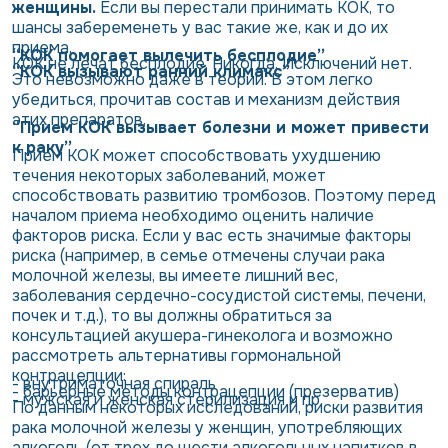
женщины.
Если вы перестали принимать КОК, то
шансы забеременеть у вас такие же, как и до их
приема.
“КОК помогает вылечить бесплодие”
КОК не лечат бесплодие. Никогда. Исключений нет.
“КОК вызывают ранний климакс”
Это невозможно даже в теории. В этом легко
убедиться, прочитав состав и механизм действия
этих препаратов.
“Прием КОК вызывает болезни и может привести
к раку”
Прием КОК может способствовать ухудшению
течения некоторых заболеваний, может
способствовать развитию тромбозов. Поэтому перед
началом приема необходимо оценить наличие
факторов риска. Если у вас есть значимые факторы
риска (например, в семье отмечены случаи рака
молочной железы, вы имеете лишний вес,
заболевания сердечно-сосудистой системы, печени,
почек и т.д.), то вы должны обратиться за
консультацией акушера-гинеколога и возможно
рассмотреть альтернативы гормональной
контрацепции:
- внутриматочная спираль
- барьерные методы контрацепции (презерватив)
- мужская и женская стерилизация и пр.
По данным некоторых исследований, риски развития
рака молочной железы у женщин, употребляющих
алкоголь (от трех до шести алкогольных напитков в