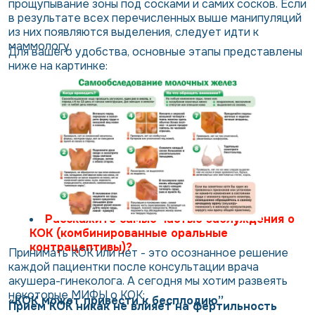
прощупывание зоны под сосками и самих сосков. Если
в результате всех перечисленных выше манипуляций
из них появляются выделения, следует идти к
маммологу.
Для вашего удобства, основные этапы представлены
ниже на картинке:
Расскажите самые частые заблуждения о
КОК (комбинированные оральные
контрацептивы)?
Принимать КОК или нет - это осознанное решение
каждой пациентки после консультации врача
акушера-гинеколога. А сегодня мы хотим развеять
некоторые МИФЫ о КОК:
«КОК может привести к бесплодию”
Прием КОК никак не влияет на фертильность