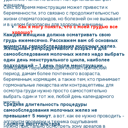
женщины.
Секс во время менструации может привести к
беременности
, это связано с продолжительностью
жизни сперматозоидов, но болезней он не вызывает
и в целом безопасен для здоровья женщины.
Как я могу понять, что с моей грудью все
хорошо?
Каждая женщина должна осматривать свою
грудь ежемесячно. Расскажем вам об основных
моментах самообследования молочных желез.
Женщинам репродуктивного возраста для
самообследования молочных желез надо выбрать
один день менструального цикла, наиболее
подходящий – 1 день после менструации.
Женщинам, переживающим климактерический
период, дамам более почтенного возраста,
беременным, кормящим, а также тем, кто принимает
гормональные лекарства или контрацептивы, для
осмотра груди нужно просто самостоятельно
выбрать один и тот же, любой день календарного
месяца.
Средняя длительность процедуры
самообследования молочных желез не
превышает 5 минут
, а вот, как ее нужно проводить -
алгоритм проверки и техника ощупывания:
- осмотр бюстгальтера
Нужно пристально осмотреть зону ареалов в