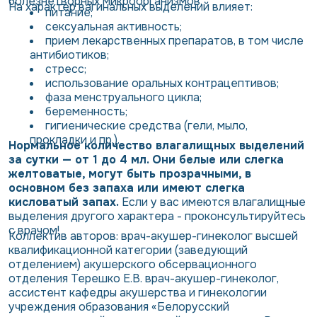
болезнетворных микроорганизмов.
На характер вагинальных выделений влияет:
питание;
сексуальная активность;
прием лекарственных препаратов, в том числе
антибиотиков;
стресс;
использование оральных контрацептивов;
фаза менструального цикла;
беременность;
гигиенические средства (гели, мыло,
прокладки и пр.).
Нормальное количество влагалищных выделений
за сутки — от 1 до 4 мл. Они белые или слегка
желтоватые, могут быть прозрачными, в
основном без запаха или имеют слегка
кисловатый запах.
Если у вас имеются влагалищные
выделения другого характера - проконсультируйтесь
с врачом!
Коллектив авторов: врач-акушер-гинеколог высшей
квалификационной категории (заведующий
отделением) акушерского обсервационного
отделения Терешко Е.В. врач-акушер-гинеколог,
ассистент кафедры акушерства и гинекологии
учреждения образования «Белорусский