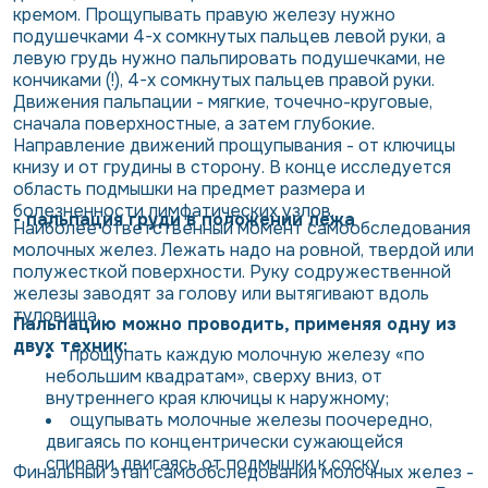
кремом. Прощупывать правую железу нужно
подушечками 4-х сомкнутых пальцев левой руки, а
левую грудь нужно пальпировать подушечками, не
кончиками (!), 4-х сомкнутых пальцев правой руки.
Движения пальпации - мягкие, точечно-круговые,
сначала поверхностные, а затем глубокие.
Направление движений прощупывания - от ключицы
книзу и от грудины в сторону. В конце исследуется
область подмышки на предмет размера и
болезненности лимфатических узлов.
- пальпация груди в положении лежа
Наиболее ответственный момент самообследования
молочных желез. Лежать надо на ровной, твердой или
полужесткой поверхности. Руку содружественной
железы заводят за голову или вытягивают вдоль
туловища.
Пальпацию можно проводить, применяя одну из
двух техник:
прощупать каждую молочную железу «по
небольшим квадратам», сверху вниз, от
внутреннего края ключицы к наружному;
ощупывать молочные железы поочередно,
двигаясь по концентрически сужающейся
спирали, двигаясь от подмышки к соску.
Финальный этап самообследования молочных желез -