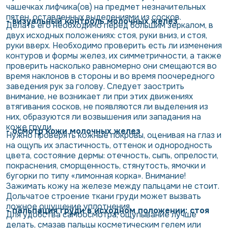
чашечках лифчика(ов) на предмет незначительных
пятен, оставленных выделениями из сосков.
- визуальный контроль молочных желез
Делать его необходимо перед большим зеркалом, в
двух исходных положениях: стоя, руки вниз, и стоя,
руки вверх. Необходимо проверить есть ли изменения
контуров и формы желез, их симметричности, а также
проверить насколько равномерно они смещаются во
время наклонов в стороны и во время поочередного
заведения рук за голову. Следует заострить
внимание, не возникает ли при этих движениях
втягивания сосков, не появляются ли выделения из
них, образуются ли возвышения или западания на
коже груди.
- осмотр кожи молочных желез
Нужно проверять кожные покровы, оценивая на глаз и
на ощупь их эластичность, оттенок и однородность
цвета, состояние дермы: отечность, сыпь, опрелости,
покраснения, сморщенность, стянутость, ямочки и
бугорки по типу «лимонная корка». Внимание!
Зажимать кожу на железе между пальцами не стоит.
Дольчатое строение ткани груди может вызвать
ложное ощущение уплотнения.
- пальпация груди в исходном положении: стоя
Для удобства самоосмотра, ощупывание лучше
делать, смазав пальцы косметическим гелем или