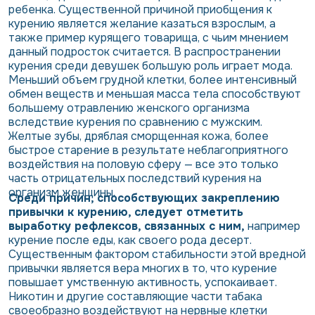
ребенка. Существенной причиной приобщения к
курению является желание казаться взрослым, а
также пример курящего товарища, с чьим мнением
данный подросток считается. В распространении
курения среди девушек большую роль играет мода.
Меньший объем грудной клетки, более интенсивный
обмен веществ и меньшая масса тела способствуют
большему отравлению женского организма
вследствие курения по сравнению с мужским.
Желтые зубы, дряблая сморщенная кожа, более
быстрое старение в результате неблагоприятного
воздействия на половую сферу — все это только
часть отрицательных последствий курения на
организм женщины.
Среди причин, способствующих закреплению
привычки к курению, следует отметить
выработку рефлексов, связанных с ним,
например
курение после еды, как своего рода десерт.
Существенным фактором стабильности этой вредной
привычки является вера многих в то, что курение
повышает умственную активность, успокаивает.
Никотин и другие составляющие части табака
своеобразно воздействуют на нервные клетки