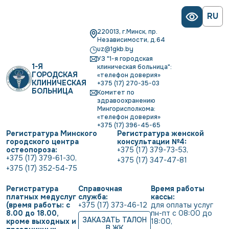
RU
220013, г.Минск, пр.
Независимости, д.64
uz@1gkb.by
УЗ "1-я городская
1-Я
клиническая больница":
ГОРОДСКАЯ
«телефон доверия»
КЛИНИЧЕСКАЯ
+375 (17) 270-35-03
БОЛЬНИЦА
Комитет по
здравоохранению
Мингорисполкома:
«телефон доверия»
+375 (17) 396-45-65
Регистратура Минского
Регистратура женской
городского центра
консультации №4:
остеопороза:
+375 (17) 379-73-53
,
+375 (17) 379-61-30
,
+375 (17) 347-47-81
+375 (17) 352-54-75
Регистратура
Справочная
Время работы
платных медуслуг
служба:
кассы:
(время работы: с
+375 (17) 373-46-12
для оплаты услуг           
8.00 до 18.00,
пн-пт с 08:00 до 
ЗАКАЗАТЬ ТАЛОН
кроме выходных и
18:00
,
В ЖК