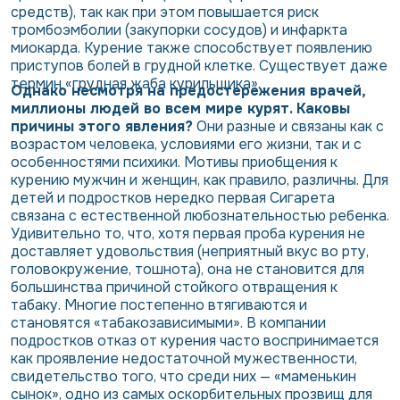
средств), так как при этом повышается риск
тромбоэмболии (закупорки сосудов) и инфаркта
миокарда. Курение также способствует появлению
приступов болей в грудной клетке. Существует даже
термин «грудная жаба курильщика».
Однако несмотря на предостережения врачей,
миллионы людей во всем мире курят. Каковы
причины этого явления?
Они разные и связаны как с
возрастом человека, условиями его жизни, так и с
особенностями психики. Мотивы приобщения к
курению мужчин и женщин, как правило, различны. Для
детей и подростков нередко первая Сигарета
связана с естественной любознательностью ребенка.
Удивительно то, что, хотя первая проба курения не
доставляет удовольствия (неприятный вкус во рту,
головокружение, тошнота), она не становится для
большинства причиной стойкого отвращения к
табаку. Многие постепенно втягиваются и
становятся «табакозависимыми». В компании
подростков отказ от курения часто воспринимается
как проявление недостаточной мужественности,
свидетельство того, что среди них — «маменькин
сынок», одно из самых оскорбительных прозвищ для