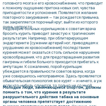
головного мозга и его кровоснабжение, что приводит
к ложному ощущению притока новых сил, чувства
приподнятости и успокоения. Появляется желание
повторного закуривания — так рождается привычка,
так закрепляется порочный круг, выйти из которого
очень непросто.
Недоверие больных-курилыциков к советам врача
бросить курить приводит зачастую к трагическим
результатам. Например, при облитерирующем
эндартериите (сужении артерий ног, приводящем к
ухудшению их кровоснабжения) последствием
курения может оказаться столь сильное нарушение
кровообращения, что для предотвращения развития
гангрены и гибели больного приходится прибегать к
ампутации. К сожалению, порой курильщик
убеждается в правильности советов врача, когда
уже совершилось непоправимое. Здесь проявляется
обывательская психология: все курят — и ничего, а уж
если что-нибудь случится, то только не со мной...
Молодые люди, занимающиеся спортом, должны
помнить о том, что курение в результате
разрушительного действия табака на основные
органы человека препятствует достижению