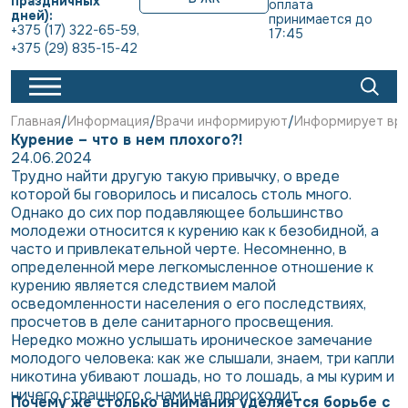
праздничных
оплата 
дней):
принимается до 
+375 (17) 322-65-59
,
17:45
+375 (29) 835-15-42
Главная
Информация
Врачи информируют
Информирует вра
Курение – что в нем плохого?!
24.06.2024
Трудно найти другую такую привычку, о вреде
которой бы говорилось и писалось столь много.
Однако до сих пор подавляющее большинство
молодежи относится к курению как к безобидной, а
часто и привлекательной черте. Несомненно, в
определенной мере легкомысленное отношение к
курению является следствием малой
осведомленности населения о его последствиях,
просчетов в деле санитарного просвещения.
Нередко можно услышать ироническое замечание
молодого человека: как же слышали, знаем, три капли
никотина убивают лошадь, но то лошадь, а мы курим и
ничего страшного с нами не происходит.
Почему же столько внимания уделяется борьбе с