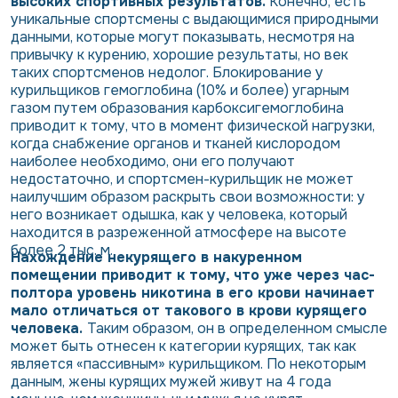
высоких спортивных результатов.
Конечно, есть
уникальные спортсмены с выдающимися природными
данными, которые могут показывать, несмотря на
привычку к курению, хорошие результаты, но век
таких спортсменов недолог. Блокирование у
курильщиков гемоглобина (10% и более) угарным
газом путем образования карбоксигемоглобина
приводит к тому, что в момент физической нагрузки,
когда снабжение органов и тканей кислородом
наиболее необходимо, они его получают
недостаточно, и спортсмен-курильщик не может
наилучшим образом раскрыть свои возможности: у
него возникает одышка, как у человека, который
находится в разреженной атмосфере на высоте
более 2 тыс. м.
Нахождение некурящего в накуренном
помещении приводит к тому, что уже через час-
полтора уровень никотина в его крови начинает
мало отличаться от такового в крови курящего
человека.
Таким образом, он в определенном смысле
может быть отнесен к категории курящих, так как
является «пассивным» курильщиком. По некоторым
данным, жены курящих мужей живут на 4 года