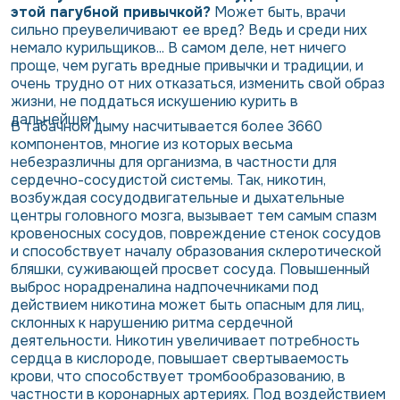
этой пагубной привычкой?
Может быть, врачи
сильно преувеличивают ее вред? Ведь и среди них
немало курильщиков... В самом деле, нет ничего
проще, чем ругать вредные привычки и традиции, и
очень трудно от них отказаться, изменить свой образ
жизни, не поддаться искушению курить в
дальнейшем.
В табачном дыму насчитывается более 3660
компонентов, многие из которых весьма
небезразличны для организма, в частности для
сердечно-сосудистой системы. Так, никотин,
возбуждая сосудодвигательные и дыхательные
центры головного мозга, вызывает тем самым спазм
кровеносных сосудов, повреждение стенок сосудов
и способствует началу образования склеротической
бляшки, суживающей просвет сосуда. Повышенный
выброс норадреналина надпочечниками под
действием никотина может быть опасным для лиц,
склонных к нарушению ритма сердечной
деятельности. Никотин увеличивает потребность
сердца в кислороде, повышает свертываемость
крови, что способствует тромбообразованию, в
частности в коронарных артериях. Под воздействием