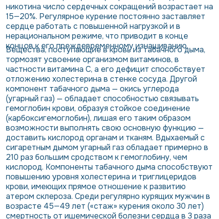
никотина число сердечных сокращений возрастает на
15—20%. Регулярное курение постоянно заставляет
сердце работать с повышенной нагрузкой и в
нерациональном режиме, что приводит в конце
концов к его преждевременному изнашиванию.
Вещества, поступающие в кровь из табачного дыма,
тормозят усвоение организмом витаминов, в
частности витамина С, а его дефицит способствует
отложению холестерина в стенке сосуда. Другой
компонент табачного дыма — окись углерода
(угарный газ) — обладает способностью связывать
гемоглобин крови, образуя стойкое соединение
(карбоксигемоглобин), лишая его таким образом
возможности выполнять свою основную функцию —
доставить кислород органам и тканям. Вдыхаемый с
сигаретным дымом угарный газ обладает примерно в
210 раз большим сродством к гемоглобину, чем
кислород. Компоненты табачного дыма способствуют
повышению уровня холестерина и триглицеридов
крови, имеющих прямое отношение к развитию
атером склероза. Среди регулярно курящих мужчин в
возрасте 45—49 лет («стаж» курения около 30 лет)
смертность от ишемической болезни сердца в 3 раза