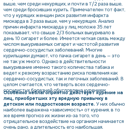
выше, чем среди некурящих, и почти в 1‘/2 раза выше,
чем среди бросивших курить. Примечателен тот факт,
что у курящих женщин риск развития инфаркта
миокарда в 3 раза выше, чем у некурящих. Анализ
причин инфаркта миокарда у лиц моложе 35 лет
показывает, что свыше 2/3 больных выкуривало в
день 10 сигарет и более. Имеется четкая связь между
числом выкуриваемых сигарет и частотой развития
сердечно-сосудистых заболеваний. Многие
курильщики думают, что пачка сигарет в день — это
не так уж много. Однако в действительности
выкуривание именно такого количества табака и
ведет к резкому возрастанию риска появления как
сердечно-сосудистых, так и легочных заболеваний. В
целом считается, что четверть всех сердечно-
сосудистых болезней обусловлена курением.
Особенно неблагоприятно действует курение на
лиц, приобретших эту вредную привычку в
детском или подростковом возрасте.
У них обычно
наиболее выражена «зависимость» от курения, в то
же время прогноз их жизни из-за того, что
отрицательное воздействие на организм начинается
очень рано, а длительность его наибольшая,