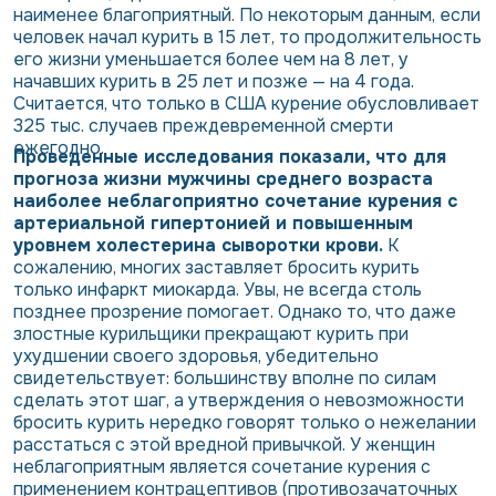
наименее благоприятный. По некоторым данным, если
человек начал курить в 15 лет, то продолжительность
его жизни уменьшается более чем на 8 лет, у
начавших курить в 25 лет и позже — на 4 года.
Считается, что только в США курение обусловливает
325 тыс. случаев преждевременной смерти
ежегодно.
Проведенные исследования показали, что для
прогноза жизни мужчины среднего возраста
наиболее неблагоприятно сочетание курения с
артериальной гипертонией и повышенным
уровнем холестерина сыворотки крови.
К
сожалению, многих заставляет бросить курить
только инфаркт миокарда. Увы, не всегда столь
позднее прозрение помогает. Однако то, что даже
злостные курильщики прекращают курить при
ухудшении своего здоровья, убедительно
свидетельствует: большинству вполне по силам
сделать этот шаг, а утверждения о невозможности
бросить курить нередко говорят только о нежелании
расстаться с этой вредной привычкой. У женщин
неблагоприятным является сочетание курения с
применением контрацептивов (противозачаточных