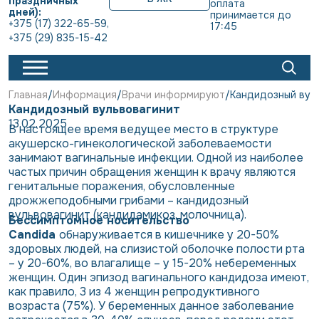
праздничных
оплата 
дней):
принимается до 
+375 (17) 322-65-59
,
17:45
+375 (29) 835-15-42
Главная
Информация
Врачи информируют
Кандидозный вул
Кандидозный вульвовагинит
13.02.2025
В настоящее время ведущее место в структуре
акушерско-гинекологической заболеваемости
занимают вагинальные инфекции. Одной из наиболее
частых причин обращения женщин к врачу являются
генитальные поражения, обусловленные
дрожжеподобными грибами – кандидозный
вульвовагинит (кандидамикоз, молочница).
Бессимптомное носительство
Candida
обнаруживается в кишечнике у 20-50%
здоровых людей, на слизистой оболочке полости рта
– у 20-60%, во влагалище – у 15-20% небеременных
женщин. Один эпизод вагинального кандидоза имеют,
как правило, 3 из 4 женщин репродуктивного
возраста (75%). У беременных данное заболевание