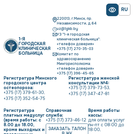
RU
220013, г.Минск, пр.
Независимости, д.64
uz@1gkb.by
УЗ "1-я городская
1-Я
клиническая больница":
ГОРОДСКАЯ
«телефон доверия»
КЛИНИЧЕСКАЯ
+375 (17) 270-35-03
БОЛЬНИЦА
Комитет по
здравоохранению
Мингорисполкома:
«телефон доверия»
+375 (17) 396-45-65
Регистратура Минского
Регистратура женской
городского центра
консультации №4:
остеопороза:
+375 (17) 379-73-53
,
+375 (17) 379-61-30
,
+375 (17) 347-47-81
+375 (17) 352-54-75
Регистратура
Справочная
Время работы
платных медуслуг
служба:
кассы:
(время работы: с
+375 (17) 373-46-12
для оплаты услуг           
8.00 до 18.00,
пн-пт с 08:00 до 
ЗАКАЗАТЬ ТАЛОН
кроме выходных и
18:00
,
В ЖК