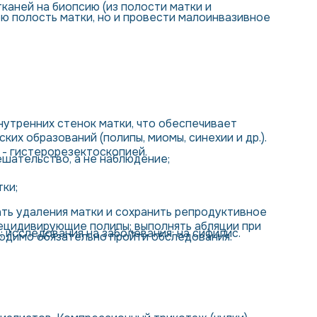
каней на биопсию (из полости матки и
ю полость матки, но и провести малоинвазивное
утренних стенок матки, что обеспечивает
их образований (полипы, миомы, синехии и др.).
 - гистерорезектоскопией.
ешательство, а не наблюдение;
ки;
ть удаления матки и сохранить репродуктивное
рецидивирующие полипы; выполнять абляции при
 исследования на заболевания: на сифилис.
одимо обязательно пройти обследования: