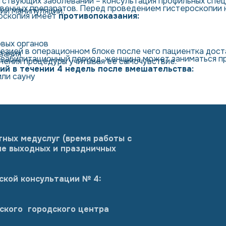
утствующих заболеваний – консультация профильных спец
венных препаратов. Перед проведением гистероскопии 
ии манипуляции.
роскопия имеет
противопоказания:
вых органов
зией в операционном блоке после чего пациентка доста
вания
еабилитационный период, женщина может заниматься пр
нения процедуры учитывая ее самочувствие.
ий в течении 4 недель после вмешательства:
или сауну
тных медуслуг (время работы с
оме выходных и праздничных
ской консультации № 4:
ского городского центра