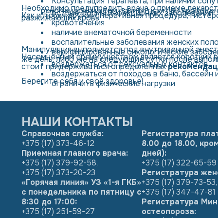
Консультация терапевта, при наличии соп
Необходимо предупредить врача о приеме лекарст
рекомендован всем пациенткам при проведен
острые формы инфекционных заболеваний
Как и любая другая оперативная процедура, гисте
разжижающих кровь.
кровотечения
наличие внематочной беременности
воспалительные заболевания женских поло
Манипуляция выполняется под внутривенной анесте
верифицированные онкологические заболе
Несомненным преимуществом является короткий р
же день, либо же на следующие сутки после выпол
воздержаться от сексуальных контактов
стоит придерживаться определенных
рекомендац
воздержаться от походов в баню, бассейн 
Берегите себя и своё здоровье!
ограничить физические нагрузки
НАШИ КОНТАКТЫ
Справочная служба:
Регистратура пла
+375 (17) 373-46-12
8.00 до 18.00, кр
Приемная главного врача:
дней):
+375 (17) 379-92-58
,
+375 (17) 322-65-59
+375 (17) 373-20-23
Регистратура жен
«Горячая линия» УЗ «1-я ГКБ»
+375 (17) 379-73-53
,
с понедельника по пятницу с
+375 (17) 347-47-81
8:30 до 17:00:
Регистратура Мин
+375 (17) 251-59-27
остеопороза: