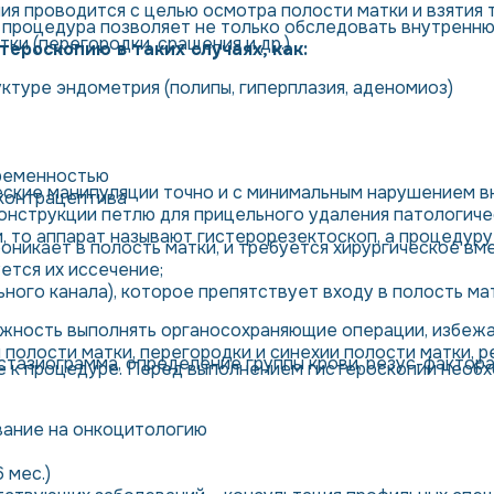
я проводится с целью осмотра полости матки и взятия т
я процедура позволяет не только обследовать внутренню
ки (перегородки, сращения и др.)
тероскопию в таких случаях, как:
ктуре эндометрия (полипы, гиперплазия, аденомиоз)
еременностью
еские манипуляции точно и с минимальным нарушением вн
 контрацептива
нструкции петлю для прицельного удаления патологическ
, то аппарат называют гистерорезектоскоп, а процедуру
роникает в полость матки, и требуется хирургическое вм
уется их иссечение;
ного канала), которое препятствует входу в полость мат
жность выполнять органосохраняющие операции, избежа
 полости матки, перегородки и синехии полости матки, 
стазиограмма, определение группы крови, резус-фактора;
 к процедуре. Перед выполнением гистероскопии необх
вание на онкоцитологию
 мес.)