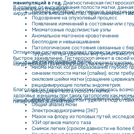
манипуляций в год.
Диагностическая гистероскопи
В отличие от выскабливания полости матки, данна
цервикального канала).
Наличие аномалий или пороков развития мат
хирургическое вмешательство. Врач назначает
гис
Подозрение на опухолевый процесс
Появление изменений в состоянии или стру
Миоматозные подслизистые узлы
Аномальное маточное кровотечение
Бесплодие и невынашивание
Патологические состояния связанные с б
Оптическая система позволяет провести хирургич
Трудности при удалении внутриматочного
быстрое заживление. Гистероскоп имеет в своей ко
аномалии развития матки
Показания для проведения гистерорезектоскопии:
Когда приходится использовать петлю для хирургии
миома матки, когда образование глубоко п
синехии полости матки (спайки), если треб
окклюзия шейки матки (сращение цервикаль
рецидивирующие полипы эндометрия;
Благодаря гистерорезектоскопии появилась возмо
инородное тело в полости матки;
здоровье женщины при таких патологиях как миомы
анализы крови: общий, биохимический, гемо
Немаловажное значение стоит уделить подготовке
гиперплазиях эндометрия.
Общий анализ мочи
Электрокардиограмма (ЭКГ)
Мазок на флору из половых путей, исследо
УЗИ органов малого таза
Снимок легких (сроком давности не более 6