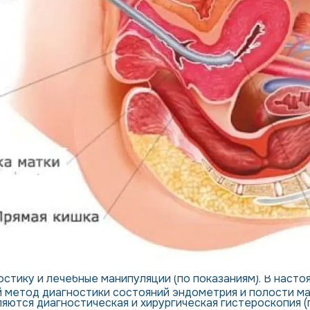
ания полости матки и цервикального канала при помощи
остику и лечебные манипуляции (по показаниям). В насто
метод диагностики состояний эндометрия и полости мат
яются диагностическая и хирургическая гистероскопия 