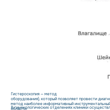
Гистероскопия — метод малоинвазивного обследов
оборудования), который позволяет провести диагн
метод наиболее информативный инструментальный 
В гинекологических отделениях клиники осуществл
области.