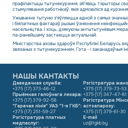
прафілактыцы тытунекурэння, аб'явіць тэрыторыі сва
стымулявання работнікаў, якія адмовіліся ад курэнн
Ужыванне тытуню з'яўляецца адной з самых значных п
і біялагічных фактараў рызыкі ўзнікнення неінфекцы
насельніцтва. І хоць, дзякуючы антытытунёвым мера
па-ранейшаму застаецца актуальнай.
Міністэрства аховы здароўя Рэспублікі Беларусь в
звязаных з тытунекурэннем. Гэта - і заканадаўчыя і
НАШЫ КАНТАКТЫ
Даведачная служба:
Рэгістратура жано
+375 (17) 373-46-12
+375 (17) 379-73-53
,
Прыёмная галоўнага лекара:
+375 (17) 347-47-81
+375 (17) 379-92-58
Рэгістратура Мінс
"Гарачая лінія" УАЗ "1-я ГКБ":
астэапарозу:
+375 (17) 251-59-27
+375 (17) 379-61-30
Рэгістратура платных
E-mail
медпаслуг:
uz@1gkb.by