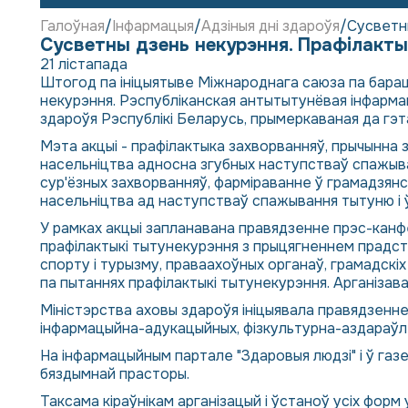
Галоўная
Інфармацыя
Адзіныя дні здароўя
Сусветны
Сусветны дзень некурэння. Прафілакты
21 лістапада
Штогод па ініцыятыве Міжнароднага саюза па барац
некурэння. Рэспубліканская антытытунёвая інфарма
здароўя Рэспублікі Беларусь, прымеркаваная да гэтаг
Мэта акцыі - прафілактыка захворванняў, прычынна
насельніцтва адносна згубных наступстваў спажыван
сур'ёзных захворванняў, фарміраванне ў грамадзянс
насельніцтва ад наступстваў спажывання тытуню і 
У рамках акцыі запланавана правядзенне прэс-канфе
прафілактыкі тытунекурэння з прыцягненнем прадста
спорту і турызму, праваахоўных органаў, грамадскіх
па пытаннях прафілактыкі тытунекурэння. Арганізав
Міністэрства аховы здароўя ініцыявала правядзенн
інфармацыйна-адукацыйных, фізкультурна-аздараўл
На інфармацыйным партале "Здаровыя людзі" і ў газе
бяздымнай прасторы.
Таксама кіраўнікам арганізацый і ўстаноў усіх фор