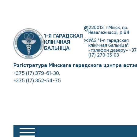
220013, г.Мінск, пр.
Незалежнасці, д.64
1-Я ГАРАДСКАЯ
УАЗ "1-я гарадская
КЛІНІЧНАЯ
клінічная бальніца":
БАЛЬНІЦА
«тэлефон даверу» +37
(17) 270-35-03
Рэгістратура Мінскага гарадскога цэнтра астэ
+375 (17) 379-61-30
,
+375 (17) 352-54-75