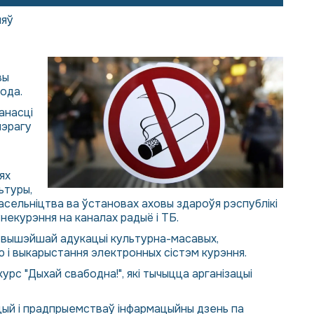
няў
вы
года.
анасці
шэрагу
ях
ьтуры,
насельніцтва ва ўстановах аховы здароўя рэспублікі
некурэння на каналах радыё і ТБ.
і вышэйшай адукацыі культурна-масавых,
і выкарыстання электронных сістэм курэння.
рс "Дыхай свабодна!", які тычыцца арганізацыі
ацый і прадпрыемстваў інфармацыйны дзень па