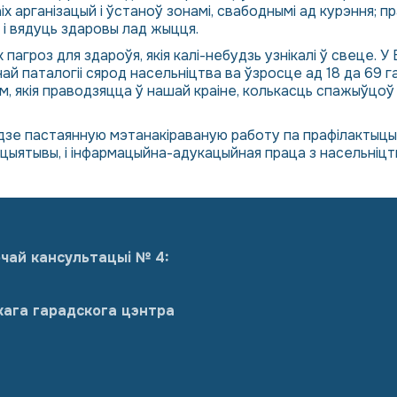
іх арганізацый і ўстаноў зонамі, свабоднымі ад курэння;
я і вядуць здаровы лад жыцця.
агроз для здароўя, якія калі-небудзь узнікалі ў свеце. У
йнай паталогіі сярод насельніцтва ва ўзросце ад 18 да 69 
м, якія праводзяцца ў нашай краіне, колькасць спажыўцоў
ядзе пастаянную мэтанакіраваную работу па прафілактыцы
ніцыятывы, і інфармацыйна-адукацыйная праца з насельніцт
чай кансультацыі № 4:
кага гарадскога цэнтра