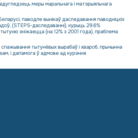
 прадугледзець меры маральнага і матэрыяльнага
 Беларусі, паводле вынікаў даследавання паводніцкіх
гадоў, (STEPS-даследаванні), курыць 29,6%
 тытуню зніжаецца (на 12% з 2001 года), праблема
 спажывання тытунёвых вырабаў і хвароб, прычынна
вам, і дапамога ў адмове ад курэння.