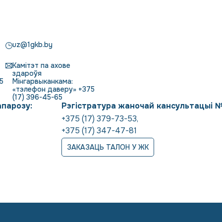
uz@1gkb.by
Камітэт па ахове
здароўя
5
Мінгарвыканкама:
«тэлефон даверу» +375
(17) 396-45-65
апарозу:
Рэгістратура жаночай кансультацыі 
+375 (17) 379-73-53
,
+375 (17) 347-47-81
ЗАКАЗАЦЬ ТАЛОН У ЖК