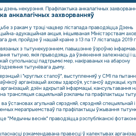
 дзень некурэння. Прафілактыка анкалагічных захворван
ка анкалагічных захворванняў
ьбе з ракам у трэці чацвер лістапада праводзіцца Дзень
цыйна-адукацыйная акцыя, ініцыяваная Міністэрствам ахо
а дня, пройдзе ў нашай краіне з 13 па 17 лістапада 2019 
 звязаных з тытунекурэннем, павышэнне ўзроўню інфармав
ня тытуню, якія прыводзяць да ўзнікнення залежнасці і 
кай супольнасці падтрымкі мер, накіраваных на абарону
ўздзеяння тытунёвага дыму.
рэнцый і "круглых сталоў", выступленняў у СМІ па пытанн
ўнікоў арганізацый аховы здароўя, устаноў адукацыі, кул
 арганізацый; дзён адкрытай інфармацыі, кансультавання 
ана трансляцыя сацыяльнай рэкламы па прафілактыцы тыту
е ва ўстановах агульнай сярэдняй, сярэдняй спецыяльнай 
енчых мерапрыемстваў па прафілактыцы ўжывання тытуню 
це "Медычны веснік" праводзіцца рэспубліканскі фотаконку
м уласнасці рэкамендавана правесці ў калектывах арганіз