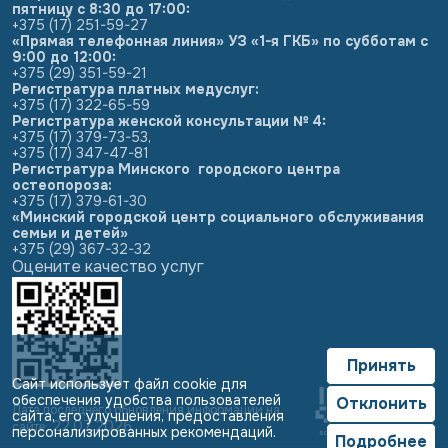
пятницу с 8:30 до 17:00:
+375 (17) 251-59-27
«Прямая телефонная линия» УЗ «1-я ГКБ» по субботам с
9:00 до 12:00:
+375 (29) 351-59-21
Регистратура платных медуслуг:
+375 (17) 322-65-59
Регистратура женской консультации № 4:
+375 (17) 379-73-53
,
+375 (17) 347-47-81
Регистратура Минского городского центра
остеопороза:
+375 (17) 379-61-30
«Минский городской центр социального обслуживания
семьи и детей»
+375 (29) 367-32-32
Оцените качество услуг
Принять
Сайт использует файл cookie для
обеспечения удобства пользователей
Отклонить
Дата последнего обновления информации на
сайта, его улучшения, предоставления
22.07.2026
сайте:
персонализированных рекомендаций.
Подробнее