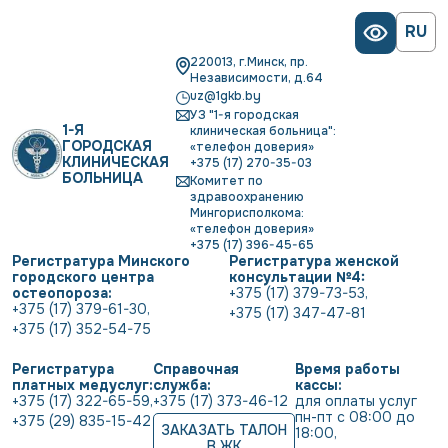
RU
220013, г.Минск, пр.
Независимости, д.64
uz@1gkb.by
УЗ "1-я городская
1-Я
клиническая больница":
ГОРОДСКАЯ
«телефон доверия»
КЛИНИЧЕСКАЯ
+375 (17) 270-35-03
БОЛЬНИЦА
Комитет по
здравоохранению
Мингорисполкома:
«телефон доверия»
+375 (17) 396-45-65
Регистратура Минского
Регистратура женской
городского центра
консультации №4:
остеопороза:
+375 (17) 379-73-53
,
+375 (17) 379-61-30
,
+375 (17) 347-47-81
+375 (17) 352-54-75
Регистратура
Справочная
Время работы
платных медуслуг:
служба:
кассы:
+375 (17) 322-65-59
,
+375 (17) 373-46-12
для оплаты услуг           
пн-пт с 08:00 до 
+375 (29) 835-15-42
ЗАКАЗАТЬ ТАЛОН
18:00
,
В ЖК