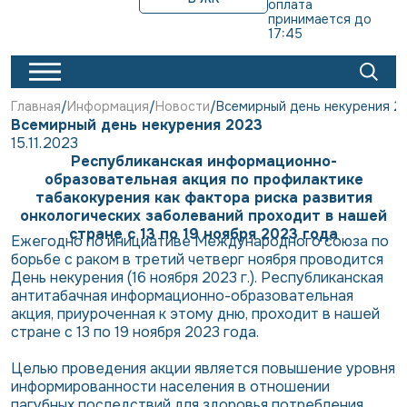
оплата 
принимается до 
17:45
Главная
Информация
Новости
Всемирный день некурения 2
Всемирный день некурения 2023
15.11.2023
Республиканская информационно-
образовательная акция по профилактике
табакокурения как фактора риска развития
онкологических заболеваний проходит в нашей
стране с 13 по 19 ноября 2023 года
Ежегодно по инициативе Международного союза по
борьбе с раком в третий четверг ноября проводится
День некурения (16 ноября 2023 г.). Республиканская
антитабачная информационно-образовательная
акция, приуроченная к этому дню, проходит в нашей
стране с 13 по 19 ноября 2023 года.
Целью проведения акции является повышение уровня
информированности населения в отношении
пагубных последствий для здоровья потребления