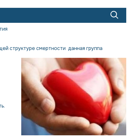
тия
бщей структуре смертности данная группа
ть.