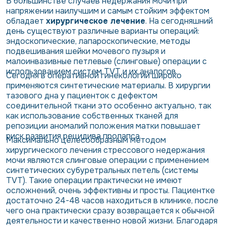
В большинстве случаев недержания мочи при
напряжении наилучшим и самым стойким эффектом
обладает
хирургическое лечение
. На сегодняшний
день существуют различные варианты операций:
эндоскопические, лапароскопические, методы
подвешивания шейки мочевого пузыря и
малоинвазивные петлевые (слинговые) операции с
использованием систем TVT и их аналогов.
Сегодня в оперативной гинекологии широко
применяются синтетические материалы. В хирургии
тазового дна у пациенток с дефектом
соединительной ткани это особенно актуально, так
как использование собственных тканей для
репозиции аномалий положения матки повышает
риск развития рецидива пролапса.
Максимально целесообразным методом
хирургического лечения стрессового недержания
мочи являются слинговые операции с применением
синтетических субуретральных петель (системы
TVT). Такие операции практически не имеют
осложнений, очень эффективны и просты. Пациентке
достаточно 24-48 часов находиться в клинике, после
чего она практически сразу возвращается к обычной
деятельности и качественно новой жизни. Благодаря