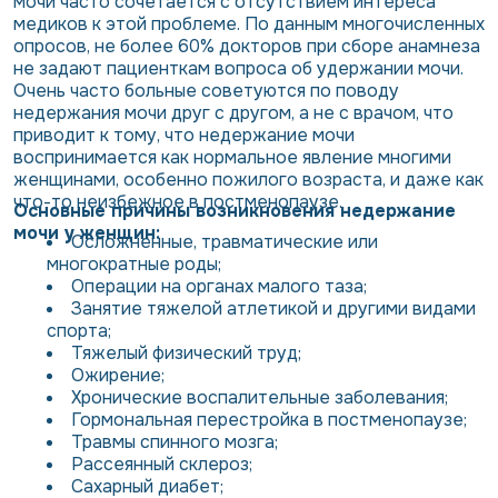
мочи часто сочетается с отсутствием интереса
медиков к этой проблеме. По данным многочисленных
опросов, не более 60% докторов при сборе анамнеза
не задают пациенткам вопроса об удержании мочи.
Очень часто больные советуются по поводу
недержания мочи друг с другом, а не с врачом, что
приводит к тому, что недержание мочи
воспринимается как нормальное явление многими
женщинами, особенно пожилого возраста, и даже как
что-то неизбежное в постменопаузе.
Основные причины возникновения недержание
мочи у женщин:
Осложненные, травматические или
многократные роды;
Операции на органах малого таза;
Занятие тяжелой атлетикой и другими видами
спорта;
Тяжелый физический труд;
Ожирение;
Хронические воспалительные заболевания;
Гормональная перестройка в постменопаузе;
Травмы спинного мозга;
Рассеянный склероз;
Сахарный диабет;