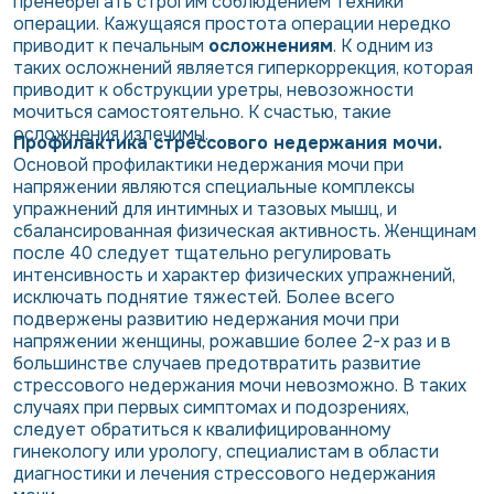
пренебрегать строгим соблюдением техники
операции. Кажущаяся простота операции нередко
приводит к печальным
осложнениям
. К одним из
таких осложнений является гиперкоррекция, которая
приводит к обструкции уретры, невозожности
мочиться самостоятельно. К счастью, такие
осложнения излечимы.
Профилактика стрессового недержания мочи.
Основой профилактики недержания мочи при
напряжении являются специальные комплексы
упражнений для интимных и тазовых мышц, и
сбалансированная физическая активность. Женщинам
после 40 следует тщательно регулировать
интенсивность и характер физических упражнений,
исключать поднятие тяжестей. Более всего
подвержены развитию недержания мочи при
напряжении женщины, рожавшие более 2-х раз и в
большинстве случаев предотвратить развитие
стрессового недержания мочи невозможно. В таких
случаях при первых симптомах и подозрениях,
следует обратиться к квалифицированному
гинекологу или урологу, специалистам в области
диагностики и лечения стрессового недержания