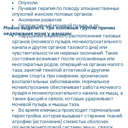
Опухоли;
Лучевая терапия по поводу злокачественных
опухолей женских половых органов;
Аномалии развития
Гиперактивный мочевой пузырь и др.
Можно выделить три основные группы причин
недержания мочи у женщин:
Нарушения взаимного расположения тазовых
органов (мочевого пузыря, мочеиспускательного
канала и других органов тазового дна) или
чувствительности их нервных окончаний. Такие
состояния возникают после осложнённых или
многократных родов, операций на органах малого
таза, занятий тяжёлой атлетикой и другими
видами спорта, при ожирении, хронических
воспалительных заболеваниях. Нормальное
мочеиспускание обеспечивает работа мочевого
пузыря и мочеиспускательного канала, их мышц, а
также фасций и связок, которые удерживают
мочевой пузырь и мышцы таза.
Во время климакса происходит гормональная
перестройка, которая вызывает старение тканей,
атрофию (истончение) слизистых оболочек
органов мочеполовой системы, мышц, связок