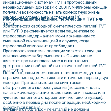
инновационным системам TVT и прогрессивным
неравнодушным докторам с 2001 г. миллионы женщин
получили возможность начать комфортную жизнь
заново без ограничений и стеснения [4].
Рекомендации женщинам, перенесшим TVT или
TVT-0.
Уретропексия свободной синтетической петлей TVT
или TVT-0 рекомендуется всем пациенткам со
стрессовым недержанием мочи и женщинам со
смешанной инконтиненцией в случаях, когда
стрессовый компонент преобладает.
Противопоказанием к операции является текущая
или планируемая беременность. Ожирение не
является противопоказанием к выполнению
уретропексии свободной синтетической петлей TVT
или TVT-0.
После операции всем пациенткам рекомендуется
ограничение подъема тяжести в течение первых двух
месяцев. При возникновении симптомов
обструктивного мочеиспускания (невозможность
начать мочеиспускание после появления позыва или
чувство неполного опорожнения мочевого пузыря),
особенно в первые дни после операции, необходимо
обратиться к врачу.
Женщины с пролапсом гениталий не должны