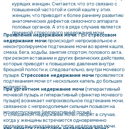
курящих женщин. Считается, что это связано с
повышенной частотой и силой кашля у этих
женщин, что приводит к более раннему развитию
анатомических дефектов связочного аппарата
половых органов. А это в ряде случаев является
причиной стрессового недержания мочи.
Проявления недержания мочи.
При
стрессовом
недержание мочи
происходит непроизвольное и
неконтролируемое подтекание мочи во время кашля,
смеха, бега, ходьбы, занятия спортом, полового акта,
при резком вставании и других физических действиях,
которые приводят к повышению давления внутри
брюшной полости и, следовательно, внутри мочевого
пузыря.
Стрессовое недержание мочи
проявляется
подтеканием мочи от нескольких капель до больших
количеств.
При ургентном недержание мочи
(гиперактивный
мочевой пузырь и гиперактивный сфинктер мочевого
пузыря) возникает непроизвольное подтекание мочи,
связанное с непреодолимым сильным позывом на
мочеиспускание (императивный позыв).
О смешанном недержании мочи говорят в случае,
когда у женщины встречаются одновременно
признаки вышеуказанных типов недержания мочи.
Как лечится стрессовое недержание мочи?