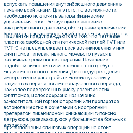
допускать повышения внутрибрюшного давления в
течение всей жизни. Для этого, по возможности,
необходимо исключить запоры, физические
упражнения, способствующие повышению
внутрибрюшного давления, обострение хронических
бронхо-легочных заболеваний, подъем тяжести и т. д.
Пациентки предупреждаются о том, что петлевая
пластика свободной синтетической петлей TVT или
TVT-0 не предупреждает риск возникновения у них
симптомов гиперактивного мочевого пузыря в
различные сроки после операции. Появление
подобной симптоматики, возможно, потребует
медикаментозного лечения. Для предупреждения
императивных расстройств мочеиспускания у
пациенток пери- и постменопаузального периода,
наиболее подверженных риску развития этих
симптомов, целесообразно назначение
заместительной гормонотерапии или препаратов
эстриола местно в сочетании с ноотропным
препаратом пикамилоном, снижающим гипоксию
детрузора, развивающуюся у большинства больных с
возрастом.
При выполнении слинговых операций не стоит