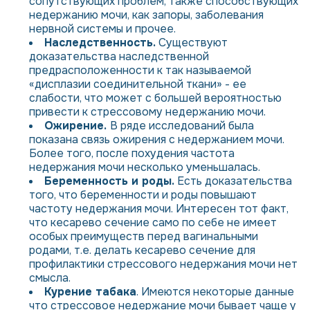
сопутствующих проблем, также способствующих
недержанию мочи, как запоры, заболевания
нервной системы и прочее.
Наследственность.
Существуют
доказательства наследственной
предрасположенности к так называемой
«дисплазии соединительной ткани» - ее
слабости, что может с большей вероятностью
привести к стрессовому недержанию мочи.
Ожирение.
В ряде исследований была
показана связь ожирения с недержанием мочи.
Более того, после похудения частота
недержания мочи несколько уменьшалась.
Беременность и роды.
Есть доказательства
того, что беременности и роды повышают
частоту недержания мочи. Интересен тот факт,
что кесарево сечение само по себе не имеет
особых преимуществ перед вагинальными
родами, т.е. делать кесарево сечение для
профилактики стрессового недержания мочи нет
смысла.
Курение табака
. Имеются некоторые данные
что стрессовое недержание мочи бывает чаще у