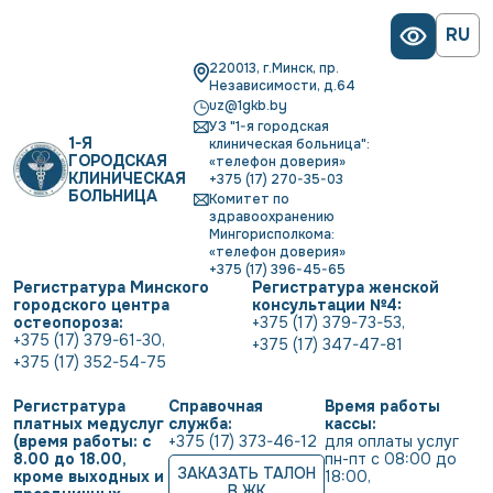
RU
220013, г.Минск, пр.
Независимости, д.64
uz@1gkb.by
УЗ "1-я городская
1-Я
клиническая больница":
ГОРОДСКАЯ
«телефон доверия»
КЛИНИЧЕСКАЯ
+375 (17) 270-35-03
БОЛЬНИЦА
Комитет по
здравоохранению
Мингорисполкома:
«телефон доверия»
+375 (17) 396-45-65
Регистратура Минского
Регистратура женской
городского центра
консультации №4:
остеопороза:
+375 (17) 379-73-53
,
+375 (17) 379-61-30
,
+375 (17) 347-47-81
+375 (17) 352-54-75
Регистратура
Справочная
Время работы
платных медуслуг
служба:
кассы:
(время работы: с
+375 (17) 373-46-12
для оплаты услуг           
8.00 до 18.00,
пн-пт с 08:00 до 
ЗАКАЗАТЬ ТАЛОН
кроме выходных и
18:00
,
В ЖК