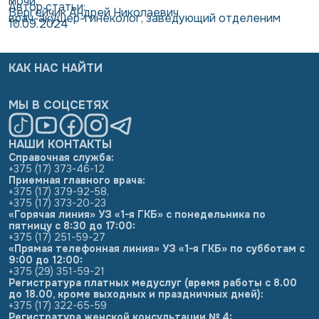
мочи.
Автор статьи:
Вергейчик Андрей Николаевич
врач-акушер-гинеколог, заведующий отделеним
10.09.2024
КАК НАС НАЙТИ
МЫ В СОЦСЕТЯХ
НАШИ КОНТАКТЫ
Справочная служба:
+375 (17) 373-46-12
Приемная главного врача:
+375 (17) 379-92-58
,
+375 (17) 373-20-23
«Горячая линия» УЗ «1-я ГКБ» с понедельника по
пятницу с 8:30 до 17:00:
+375 (17) 251-59-27
«Прямая телефонная линия» УЗ «1-я ГКБ» по субботам с
9:00 до 12:00:
+375 (29) 351-59-21
Регистратура платных медуслуг (время работы с 8.00
до 18.00, кроме выходных и праздничных дней):
+375 (17) 322-65-59
Регистратура женской консультации № 4: