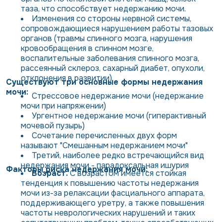
таза, что способствует недержанию мочи.
Изменения со стороны нервной системы,
сопровождающиеся нарушением работы тазовых
органов (травмы спинного мозга, нарушения
кровообращения в спинном мозге,
воспалительные заболевания спинного мозга,
рассеянный склероз, сахарный диабет, опухоли,
отклонения в развитии).
Существуют три основные формы недержания
мочи:
Стрессовое недержание мочи (недержание
мочи при напряжении)
Ургентное недержание мочи (гиперактивный
мочевой пузырь)
Сочетание перечисленных двух форм
называют "Смешанным недержанием мочи"
Третий, наиболее редко встречающийся вид
недержания мочи - парадоксальная ишурия
Факторы риска недержания мочи:
Возраст.
С возрастом имеется стойкая
тенденция к повышению частоты недержания
мочи из-за релаксации фасциального аппарата,
поддерживающего уретру, а также повышения
частоты неврологических нарушений и таких