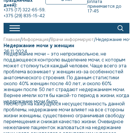
праздничных
оплата 
дней):
принимается до 
+375 (17) 322-65-59
,
17:45
+375 (29) 835-15-42
Главная
Информация
Врачи информируют
Недержание мочи
Недержание мочи у женщин
26.11.2024
Недержание мочи – это непроизвольное, не
поддающееся контролю выделение мочи, с которым
может столкнуться каждый человек. Чаще всего эта
проблема возникает у женщин из-за особенностей
анатомического строения. По данным статистики
около 40% женщин после 40 лет, и около 60%
женщин после 50 лет страдают недержанием мочи.
Вернее имели хотя бы какой-то период в жизни, когда
недержание мочи было.
Несмотря на кажущуюся несущественность данной
проблемы, недержание мочи влияет на все стороны
жизни женщины, существенно ограничивая свободу
перемещения и снижая качество жизни. Очевидное
нежелание пациенток жаловаться на недержание