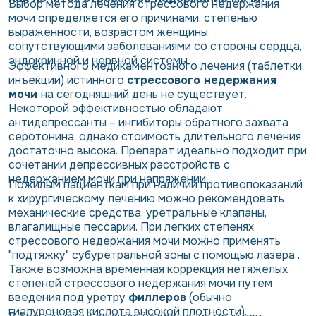
Выбор метода лечения стрессового недержания
мочи определяется его причинами, степенью
выраженности, возрастом женщины,
сопутствующими заболеваниями со стороны сердца,
эндокринной и нервной системы.
Эффективного медикаментозного лечения (таблетки,
инъекции) истинного
стрессового недержания
мочи
на сегодняшний день не существует.
Некоторой эффективностью обладают
антидепрессанты – ингибиторы обратного захвата
серотонина, однако стоимость длительного лечения
достаточно высока. Препарат идеально подходит при
сочетании депрессивных расстройств с
недержанием мочи при напряжении.
Пожилым пациенткам при наличии противопоказаний
к хирургическому лечению можно рекомендовать
механические средства: уретральные клапаны,
влагалищные пессарии. При легких степенях
стрессового недержания мочи можно применять
"подтяжку" субуретральной зоны с помощью лазера .
Также возможна временная коррекция нетяжелых
степеней стрессового недержания мочи путем
введения под уретру
филлеров
(обычно
гиалуроновая кислота высокой плотности).